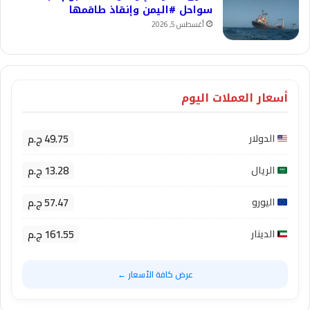
سواحل #اليمن وإنقاذ طاقمها
أغسطس 5, 2026
أسعار العملات اليوم
49.75 ج.م
الدولار
13.28 ج.م
الريال
57.47 ج.م
اليورو
161.55 ج.م
الدينار
عرض كافة الأسعار ←