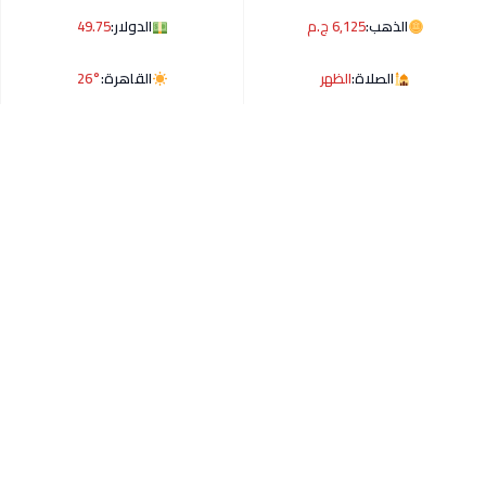
الذهب:
6,125 ج.م
الدولار:
49.75
الصلاة:
الظهر
القاهرة:
26°