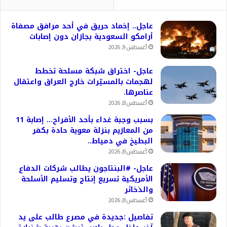
عاجل.. إخماد حريق في أحد مرافق مصفاة
أرامكو السعودية بجازان دون إصابات
أغسطس 9, 2026
عاجل- اختراق شبكة مسلحة تخطط
لهجمات بالمسيّرات خارج العراق واعتقال
عناصرها.
أغسطس 8, 2026
بسبب وجبة غداء بأحد الأفراح… إصابة 11
من المعازيم بنزلة معوية حادة بكفر
البطيخ في دمياط..
أغسطس 8, 2026
عاجل- #البنتاجون يطالب شركات الدفاع
الأمريكية تسريع إنتاج وتسليم الأسلحة
والذخائر
أغسطس 8, 2026
تفاصيل :جديدة في مصرع طالب على يد