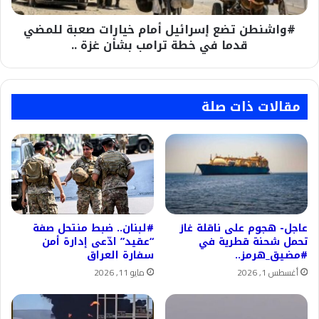
في
#واشنطن تضع إسرائيل أمام خيارات صعبة للمضي
خطة
ترامب
قدما في خطة ترامب بشأن غزة ..
بشأن
غزة
..
مقالات ذات صلة
عاجل- هجوم على ناقلة غاز
#لبنان.. ضبط منتحل صفة
تحمل شحنة قطرية في
“عقيد” ادّعى إدارة أمن
#مضيق_هرمز..
سفارة العراق
أغسطس 1, 2026
مايو 11, 2026