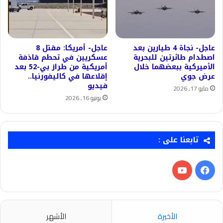
عاجل- نجاة 4 طيارين بعد
عاجل- أمريكا: مقتل 8
اصطدام طائرتين للبحرية
عسكريين في تحطم قاذفة
الأميركية ببعضهما خلال
أمريكية من طراز بي-52 بعد
عرض جوي
إقلاعها في كاليفورنيا..
فيديو
مايو 17, 2026
يونيو 16, 2026
تابعنا على :
فيسبوك
‫YouTube
الأخيرة
الأشهر