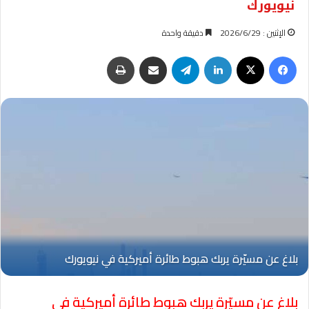
نيويورك
الإثنين : 2026/6/29
دقيقة واحدة
فيسبوك
‫X
لينكدإن
تيلقرام
مشاركة عبر البريد
طباعة
بلاغ عن مسيّرة يربك هبوط طائرة أميركية في