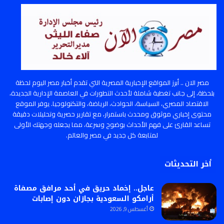
مصر الان .. أبرز المواقع الإخبارية المصرية التي تقدم أخبار مصر اليوم لحظة
بلحظة، إلى جانب تغطية شاملة لأحدث التطورات في العاصمة الإدارية الجديدة،
الاقتصاد المصري، السياسة، الحوادث، الرياضة، والتكنولوجيا. يوفر الموقع
محتوى إخباري موثوق ومحدث باستمرار، مع تقارير حصرية وتحليلات دقيقة
تساعد القارئ على فهم الأحداث بوضوح وسرعة، مما يجعله وجهتك الأولى
لمتابعة كل جديد في مصر والعالم.
أخر التحديثات
عاجل.. إخماد حريق في أحد مرافق مصفاة
أرامكو السعودية بجازان دون إصابات
أغسطس 9, 2026