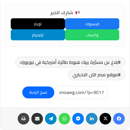
شارك الخبر
فيسبوك
تويتر
واتساب
تيليجرام
بلاغ عن مسيّرة يربك هبوط طائرة أميركية في نيويورك
موقع مصر الآن الاخباري
نسخ الرابط
فيسبوك
‫X
لينكدإن
ماسنجر
واتساب
تيلقرام
مشاركة عبر البريد
طباعة