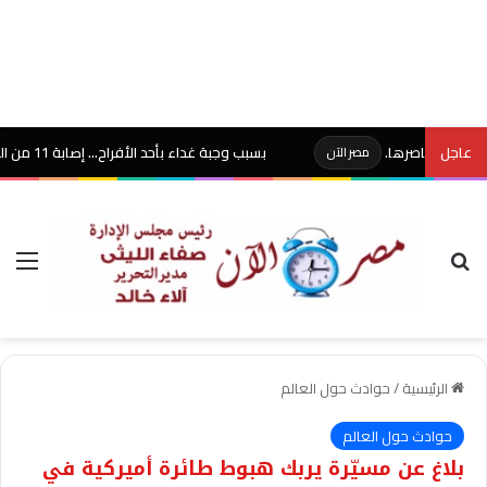
عاجل
عناصرها.
بسبب وجبة غداء بأحد الأفراح… إصابة 11 من المعازيم بنزلة معوية حادة بكفر البطيخ في دمياط..
مصر الآن
بحث عن
الق
الرئيسية
/
حوادث حول العالم
حوادث حول العالم
بلاغ عن مسيّرة يربك هبوط طائرة أميركية في