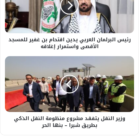
اقتحام
بن
غفير
للمسجد
الأقصى
رئيس البرلمان العربي يدين اقتحام بن غفير للمسجد
واستمرار
إغلاقه
الأقصى واستمرار إغلاقه
وزير
النقل
يتفقد
مشروع
منظومة
النقل
الذكي
بطريق
شبرا
وزير النقل يتفقد مشروع منظومة النقل الذكي
–
بنها
بطريق شبرا – بنها الحر
الحر