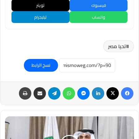
فيسبوك
تويتر
واتساب
تيليجرام
تحيا مصر
نسخ الرابط
فيسبوك
‫X
لينكدإن
ماسنجر
واتساب
تيلقرام
مشاركة عبر البريد
طباعة
رئيس
البرلمان
العربي
يدين