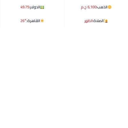
الذهب:
6,100 ج.م
الدولار:
49.75
الصلاة:
الظهر
القاهرة:
26°