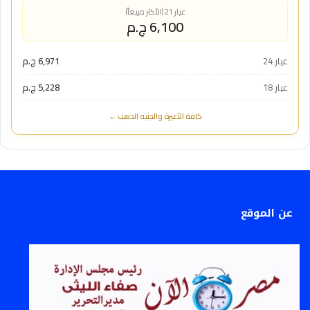
عيار 21 (الأكثر مبيعاً)
6,100 ج.م
عيار 24
6,971 ج.م
عيار 18
5,228 ج.م
كافة الأعيرة والجنيه الذهب ←
عن الموقع