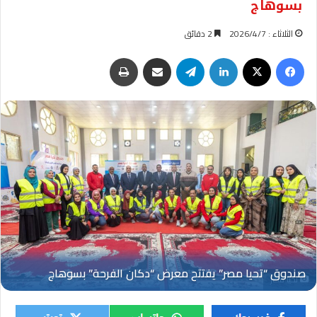
بسوهاج
الثلاثاء : 2026/4/7
2 دقائق
فيسبوك
‫X
لينكدإن
تيلقرام
مشاركة عبر البريد
طباعة
تحيا مصر