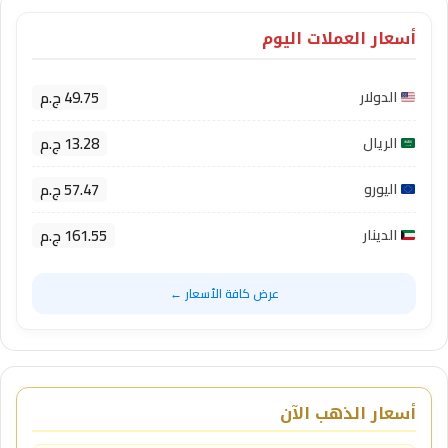
أسعار العملات اليوم
49.75 ج.م
الدولار
13.28 ج.م
الريال
57.47 ج.م
اليورو
161.55 ج.م
الدينار
عرض كافة الأسعار ←
أسعار الذهب الآن