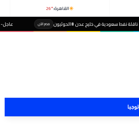
القاهرة:
26°
خليج عدن #الحوثيون
عاجل- طالبة صاحبة مجموع 4% بالثانوية تفجر مفاجأة بعد التظلم
مصر الآن
لوجيا