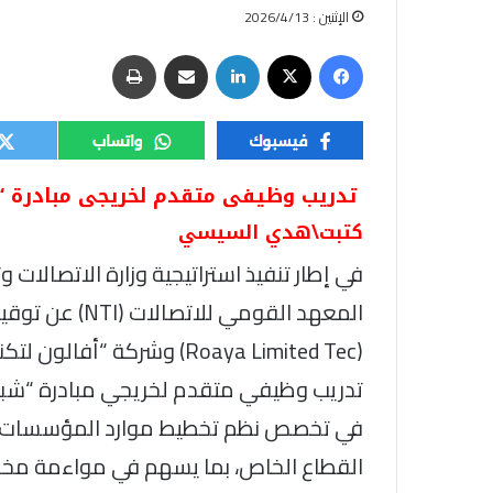
الإثنين : 2026/4/13
فيسبوك
‫X
لينكدإن
مشاركة عبر البريد
طباعة
تدريب وظيفى متقدم لخريجى مبادرة “ش
كتبت\هدي السيسي
في إطار تنفيذ استراتيجية وزارة الاتصالات و
المعهد القومي 
تدريب وظيفي متقدم لخريجي مبادرة “شباب
القطاع الخاص، بما يسهم في مواءمة مخر