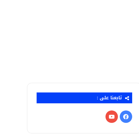
تابعنا على :
فيسبوك
‫YouTube