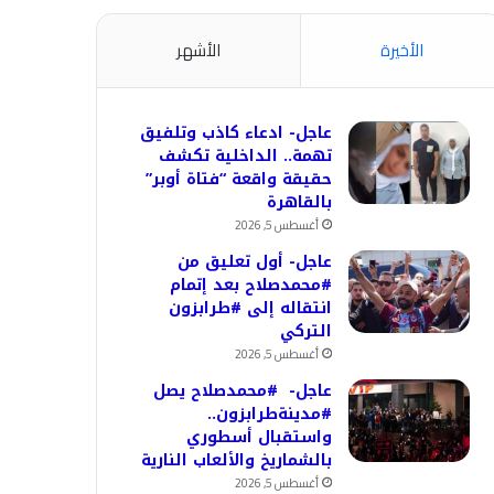
الأخيرة
الأشهر
عاجل- ادعاء كاذب وتلفيق
تهمة.. الداخلية تكشف
حقيقة واقعة “فتاة أوبر”
بالقاهرة
أغسطس 5, 2026
عاجل- أول تعليق من
#محمدصلاح بعد إتمام
انتقاله إلى #طرابزون
التركي
أغسطس 5, 2026
عاجل- #محمدصلاح يصل
#مدينةطرابزون..
واستقبال أسطوري
بالشماريخ والألعاب النارية
أغسطس 5, 2026