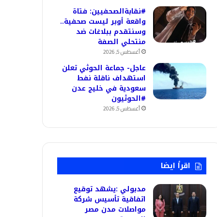
#نقابةالصحفيين: فتاة
واقعة أوبر ليست صحفية..
وسنتقدم ببلاغات ضد
منتحلي الصفة
أغسطس 5, 2026
عاجل- جماعة الحوثي تعلن
استهداف ناقلة نفط
سعودية في خليج عدن
#الحوثيون
أغسطس 5, 2026
اقرأ ايضا
مدبولي :يشهد توقيع
اتفاقية تأسيس شركة
مواصلات مدن مصر