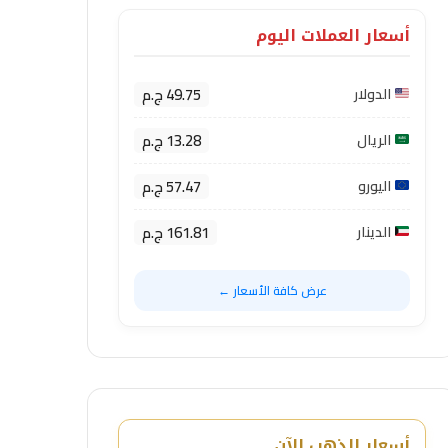
أسعار العملات اليوم
49.75 ج.م
الدولار
13.28 ج.م
الريال
57.47 ج.م
اليورو
161.81 ج.م
الدينار
عرض كافة الأسعار ←
أسعار الذهب الآن