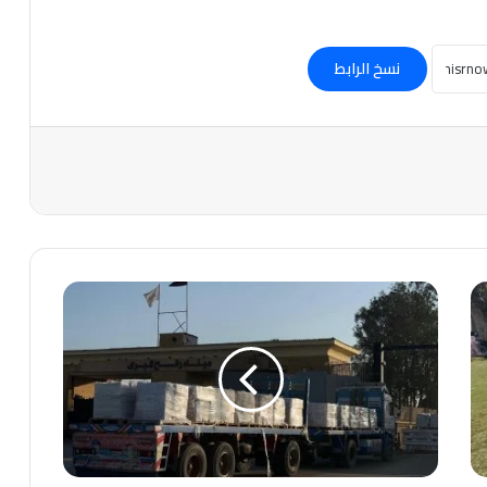
نسخ الرابط
مصر
تمد
غزة
بـ5060
طنا
من
المساعدات
ضمن
قافلة