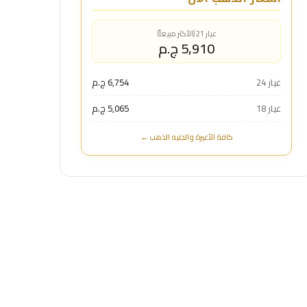
عيار 21 (الأكثر مبيعاً)
5,910 ج.م
عيار 24
6,754 ج.م
عيار 18
5,065 ج.م
كافة الأعيرة والجنيه الذهب ←