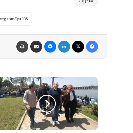
تدريب
فيسبوك
‫X
لينكدإن
ماسنجر
مشاركة عبر البريد
طباعة
نائب
محافظ
الجيزة
يتفقد
الحدائق
والمتنزهات
خلال
احتفالات
شم