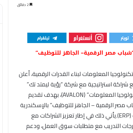
2 دقائق
باب مصر الرقمية– الجاهز للتوظيف”
تكنولوجيا المعلومات لبناء القدرات الرقمية، أعلن
للاتصالات (NTI) عن توقيع شراكة استراتيجية مع شركة “رؤية ليمتد تك”
(Roaya Limited Tec) وشركة “أفالون لتكنولوجيا المعلومات” (AVALON)، بهدف تقديم
 مصر الرقمية – الجاهز للتوظيف” بالإسكندرية
في تخصص نظم تخطيط موارد المؤسسات (ERP).يأتي ذلك في إطار تعزيز الشراكات مع
جات التدريب مع متطلبات سوق العمل، ودعم