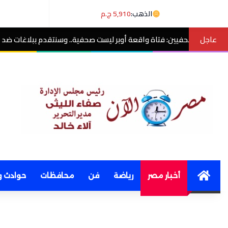
الذهب:
5,910 ج.م
عاجل
ة واقعة أوبر ليست صحفية.. وسنتقدم ببلاغات ضد منتحلي الصفة
مصر الآن
Home
أخبار مصر
رياضة
فن
محافظات
حوادث و