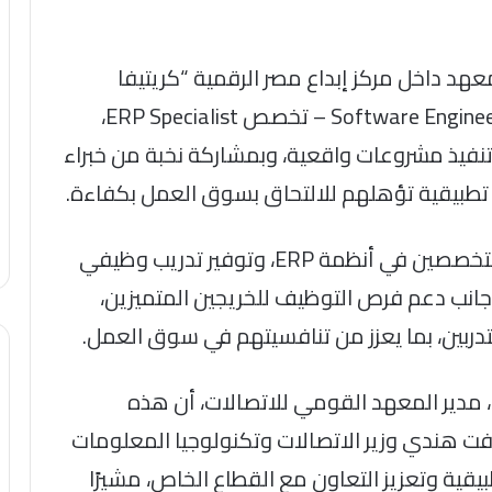
لمعهد داخل مركز إبداع مصر الرقمية “كريتيفا
الإسكندرية”، مستهدفًا خريجي مسار Software Engineering – تخصص ERP Specialist،
لى تنفيذ مشروعات واقعية، وبمشاركة نخبة من خبراء
ات تطبيقية تؤهلهم للالتحاق بسوق العمل بكفاءة.
وتهدف هذه الشراكة إلى تأهيل خريجين متخصصين في أنظمة ERP، وتوفير تدريب وظيفي
انب دعم فرص التوظيف للخريجين المتميزين،
تدربين، بما يعزز من تنافسيتهم في سوق العمل.
 مدير المعهد القومي للاتصالات، أن هذه
أفت هندي وزير الاتصالات وتكنولوجيا المعلومات
طبيقية وتعزيز التعاون مع القطاع الخاص، مشيرًا