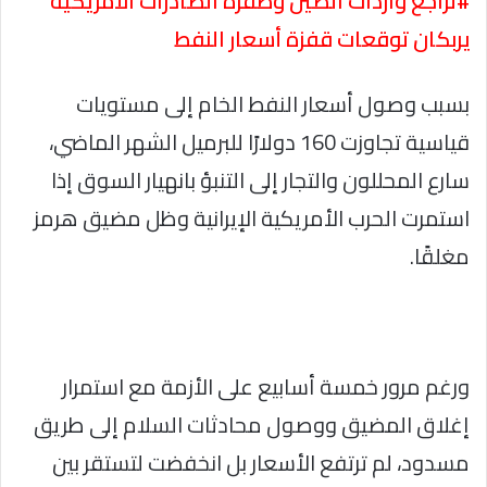
#تراجع واردات الصين وطفرة الصادرات الأمريكية
يربكان توقعات قفزة أسعار النفط
بسبب وصول أسعار النفط الخام إلى مستويات
قياسية تجاوزت 160 دولارًا للبرميل الشهر الماضي،
سارع المحللون والتجار إلى التنبؤ بانهيار السوق إذا
استمرت الحرب الأمريكية الإيرانية وظل مضيق هرمز
مغلقًا.
ورغم مرور خمسة أسابيع على الأزمة مع استمرار
إغلاق المضيق ووصول محادثات السلام إلى طريق
مسدود، لم ترتفع الأسعار بل انخفضت لتستقر بين