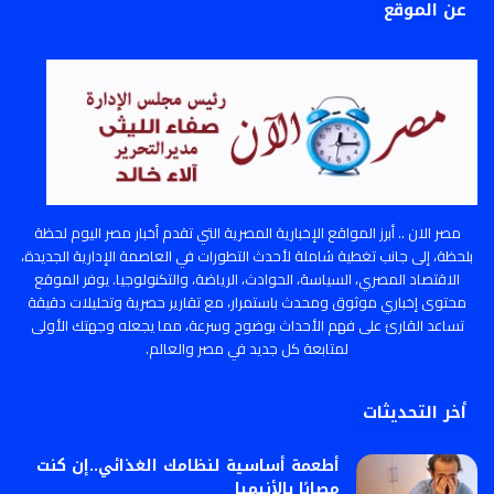
عن الموقع
مصر الان .. أبرز المواقع الإخبارية المصرية التي تقدم أخبار مصر اليوم لحظة
بلحظة، إلى جانب تغطية شاملة لأحدث التطورات في العاصمة الإدارية الجديدة،
الاقتصاد المصري، السياسة، الحوادث، الرياضة، والتكنولوجيا. يوفر الموقع
محتوى إخباري موثوق ومحدث باستمرار، مع تقارير حصرية وتحليلات دقيقة
تساعد القارئ على فهم الأحداث بوضوح وسرعة، مما يجعله وجهتك الأولى
لمتابعة كل جديد في مصر والعالم.
أخر التحديثات
أطعمة أساسية لنظامك الغذائي..إن كنت
مصابًا بالأنيميا