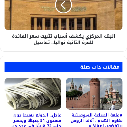
تثبيت
سعر
الفائدة
للمرة
الثانية
البنك المركزي يكشف أسباب تثبيت سعر الفائدة
تواليا..
تفاصيل
للمرة الثانية تواليا.. تفاصيل
مقالات ذات صلة
#قلعة الصناعة السوفيتية
عاجل.. الدولار يهبط دون
تقاوم الهدم.. آلاف الروس
مستوى 51 جنيهًا ويخسر
ينتفضون لإنقاذ «
حتى 72 قرشًا في عدد من