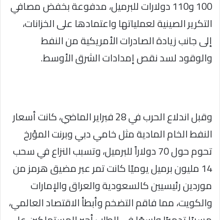
100 و110 دولارات للبرميل، مدفوعة بخفض مصافي
التكرير الصينية لعملياتها واعتمادها على الخزانات،
إلى جانب زيادة الصادرات الأمريكية من النفط
والوقود لسد نقص إمدادات الشرق الأوسط.
وقبل اندلاع الحرب في 28 فبراير الماضي، كانت أسعار
النفط الخام المادية مثل خامي دبي وبرنت المؤرخ
تحوم حول 70 دولاراً للبرميل، وتسبب النزاع في سحب
14 مليون برميل يوميًا كانت تمر عبر مضيق هرمز من
موردين رئيسيين كالسعودية والعراق والإمارات
والكويت، مما فاقم التضخم وأبطأ الاقتصاد العالمي،
مسببًا تدميرًا واسعًا في الطلب أجبر المستهلكين على