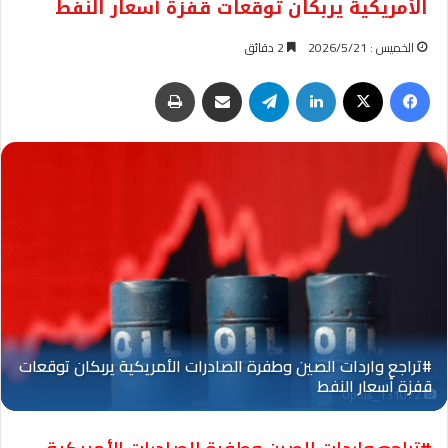
الأمريكية يربكان توقعات قفزة أسعار النفط
الخميس : 2026/5/21
2 دقائق
فيسبوك
‫X
لينكدإن
تيلقرام
مشاركة عبر البريد
طباعة
Oplus_131072