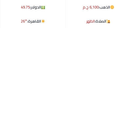
الذهب:
6,100 ج.م
الدولار:
49.75
الصلاة:
الظهر
القاهرة:
26°