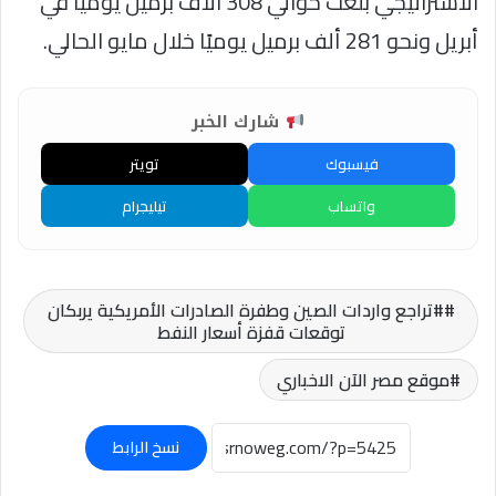
الاستراتيجي بلغت حوالي 308 آلاف برميل يوميًا في
أبريل ونحو 281 ألف برميل يوميًا خلال مايو الحالي.
شارك الخبر
فيسبوك
تويتر
واتساب
تيليجرام
#تراجع واردات الصين وطفرة الصادرات الأمريكية يربكان
توقعات قفزة أسعار النفط
موقع مصر الآن الاخباري
نسخ الرابط