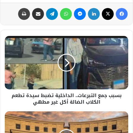
فيسبوك
‫X
لينكدإن
ماسنجر
واتساب
تيلقرام
مشاركة عبر البريد
طباعة
بسبب
جمع
التبرعات..
الداخلية
تضبط
سيدة
تطعم
الكلاب
الضالة
بسبب جمع التبرعات.. الداخلية تضبط سيدة تطعم
أكل
غير
الكلاب الضالة أكل غير مطهي
مطهي
البنك
المركزي
يكشف
أسباب