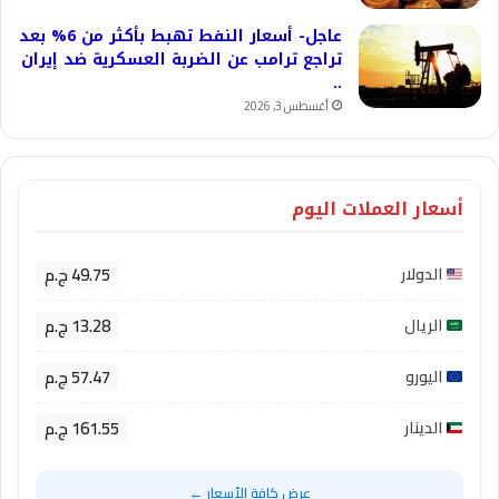
عاجل- أسعار النفط تهبط بأكثر من 6% بعد
تراجع ترامب عن الضربة العسكرية ضد إيران
..
أغسطس 3, 2026
أسعار العملات اليوم
49.75 ج.م
الدولار
13.28 ج.م
الريال
57.47 ج.م
اليورو
161.55 ج.م
الدينار
عرض كافة الأسعار ←