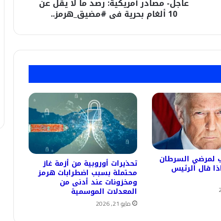
عاجل- مصادر أمريكية: رصد ما لا يقل عن
ألغام
بحرية
10 ألغام بحرية فى #مضيق_هرمز..
فى
#مضيق_هرمز..
ب لمرضي السرطان
تحذيرات أوروبية من أزمة غاز
ذا قال الرئيس
محتملة بسبب اضطرابات هرمز
ومخزونات عند أدنى من
المعدلات الموسمية
مايو 21, 2026