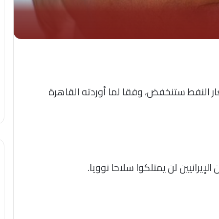
ار النفط ستنخفض، وفقا لما أوردته القاهرة
لإيرانيين لن يمتلكوا سلاحا نوويا.