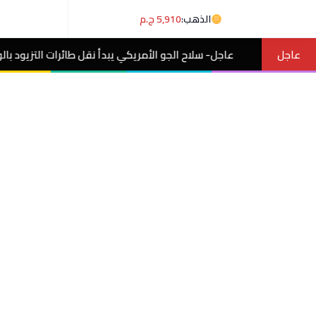
الذهب:
5,910 ج.م
عاجل
عاجل- سلاح الجو الأمريكي يبدأ نقل طائرات التزيود بالوقود من مطار بن 