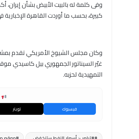
وفى كلمة له بالبيت الأبيض بشأن إيران، أ
كبيرة، بحسب ما أوردت القاهرة الإخبارية فى
وكان مجلس الشيوخ الأمريكي تقدم بمشروع
غيّر السيناتور الجمهوري بيل كاسيدي موق
التمهيدية لحزبه.
ش
فيسبوك
تويتر
#ترامب: أسعار النفط ستنخفض..
موقع مصر