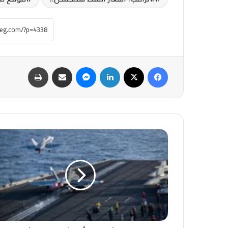
فيسبوك
‫X
لينكدإن
ماسنجر
مشاركة عبر البريد
طباعة
عاجل-
الشيوخ
الأمريكي
يقر
مشروع
قانون
لإنهاء
الضربات
على