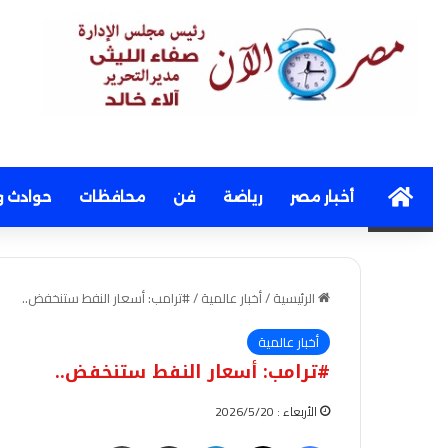
Home
أخبار مصر
رياضة
فن
محافظات
حوادث و
الرئيسية
/
أخبار عالمية
/
#ترامب: أسعار النفط ستنخفض..
أخبار عالمية
#ترامب: أسعار النفط ستنخفض..
الأربعاء : 2026/5/20
فيسبوك
‫X
لينكدإن
مشاركة عبر البريد
طباعة