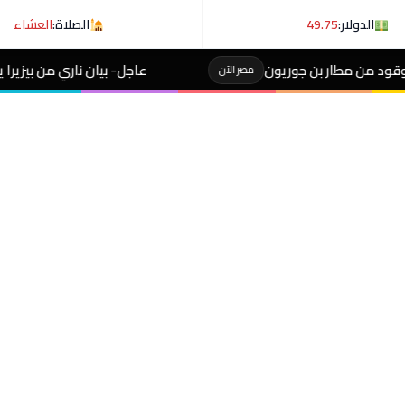
الدولار:
49.75
الصلاة:
العشاء
جوريون
عاجل- بيان ناري من بيزيرا يكشف كواليس بقا
مصر الآن