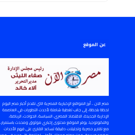
عن الموقع
مصر الان .. أبرز المواقع الإخبارية المصرية التي تقدم أخبار مصر اليوم
لحظة بلحظة، إلى جانب تغطية شاملة لأحدث التطورات في العاصمة
الإدارية الجديدة، الاقتصاد المصري، السياسة، الحوادث، الرياضة،
والتكنولوجيا. يوفر الموقع محتوى إخباري موثوق ومحدث باستمرار،
مع تقارير حصرية وتحليلات دقيقة تساعد القارئ على فهم الأحداث
بوضوح وسرعة، مما يجعله وجهتك الأولى لمتابعة كل جديد في مصر