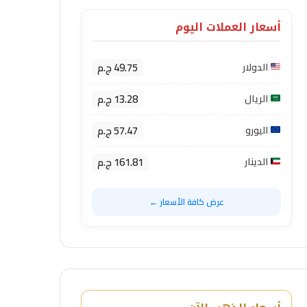
أسعار العملات اليوم
49.75 ج.م
الدولار
13.28 ج.م
الريال
57.47 ج.م
اليورو
161.81 ج.م
الدينار
عرض كافة الأسعار ←