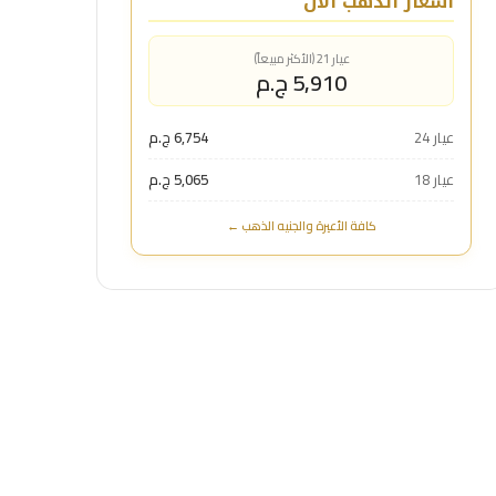
أسعار الذهب الآن
عيار 21 (الأكثر مبيعاً)
5,910 ج.م
عيار 24
6,754 ج.م
عيار 18
5,065 ج.م
كافة الأعيرة والجنيه الذهب ←