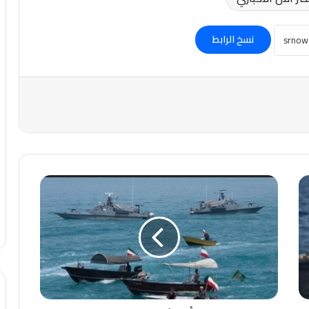
نسخ الرابط
عاجل-
مصادر
أمريكية:
رصد
ما
لا
يقل
عن
10