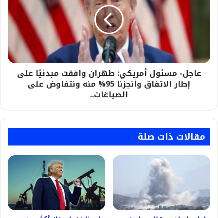
أمريكي:
طهران
وافقت
مبدئيًا
على
إطار
الاتفاق
عاجل- مسئول أمريكي: طهران وافقت مبدئيًا على
وأنجزنا
95%
إطار الاتفاق وأنجزنا 95% منه ونتفاوض على
منه
الصياغات..
ونتفاوض
على
الصياغات..
مقالات ذات صلة