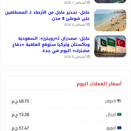
أغسطس 7, 2026
عاجل- تحذير عاجل من الأرصاد لـ المصطافين
على شوطئ 8 مدن
أغسطس 6, 2026
عاجل- مصدران لـ«رويترز»: السعودية
وباكستان وتركيا ستوقع اتفاقية «دفاع
مشترك» اليوم في جدة.
أغسطس 6, 2026
أسعار العملات اليوم
49.75 ج.م
الدولار
13.28 ج.م
الريال
57.47 ج.م
اليورو