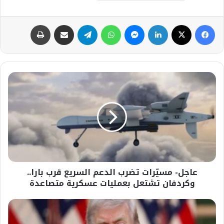
فيسبوك
‫X
لينكدإن
ماسنجر
واتساب
تيلقرام
مشاركة عبر البريد
طباعة
عاجل-
مسيّرات
تضرب
الدعم
السريع
قرب
بارا..
وكردفان
تشتعل
عاجل- مسيّرات تضرب الدعم السريع قرب بارا..
بعمليات
عسكرية
وكردفان تشتعل بعمليات عسكرية متصاعدة
متصاعدة
عاجل-
مسئول