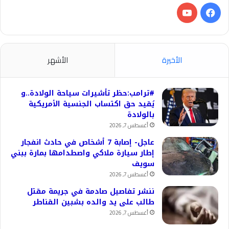
فيسبوك
‫YouTube
الأخيرة
الأشهر
#ترامب:حظر تأشيرات سياحة الولادة..و
يُقيد حق اكتساب الجنسية الأمريكية
بالولادة
أغسطس 7, 2026
عاجل- إصابة 7 أشخاص في حادث انفجار
إطار سيارة ملاكي واصطدامها بمارة ببني
سويف
أغسطس 7, 2026
ننشر تفاصيل صادمة في جريمة مقتل
طالب على يد والده بشبين القناطر
أغسطس 7, 2026