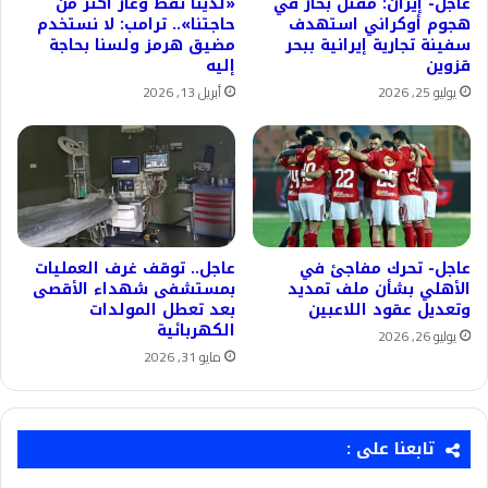
عاجل- إيران: مقتل بحار في
«لدينا نفط وغاز أكثر من
هجوم أوكراني استهدف
حاجتنا».. ترامب: لا نستخدم
سفينة تجارية إيرانية ببحر
مضيق هرمز ولسنا بحاجة
قزوين
إليه
يوليو 25, 2026
أبريل 13, 2026
عاجل- تحرك مفاجئ في
عاجل.. توقف غرف العمليات
الأهلي بشأن ملف تمديد
بمستشفى شهداء الأقصى
وتعديل عقود اللاعبين
بعد تعطل المولدات
الكهربائية
يوليو 26, 2026
مايو 31, 2026
تابعنا على :