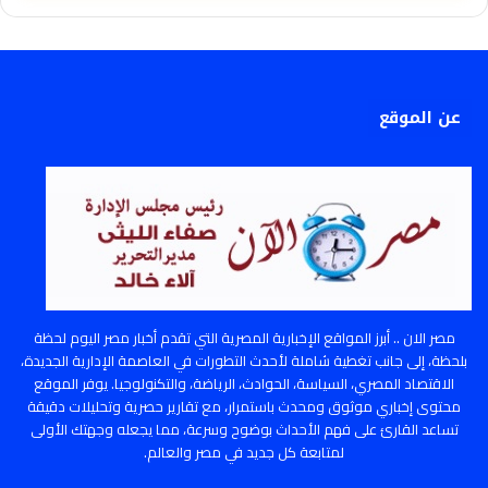
عن الموقع
مصر الان .. أبرز المواقع الإخبارية المصرية التي تقدم أخبار مصر اليوم لحظة
بلحظة، إلى جانب تغطية شاملة لأحدث التطورات في العاصمة الإدارية الجديدة،
الاقتصاد المصري، السياسة، الحوادث، الرياضة، والتكنولوجيا. يوفر الموقع
محتوى إخباري موثوق ومحدث باستمرار، مع تقارير حصرية وتحليلات دقيقة
تساعد القارئ على فهم الأحداث بوضوح وسرعة، مما يجعله وجهتك الأولى
لمتابعة كل جديد في مصر والعالم.