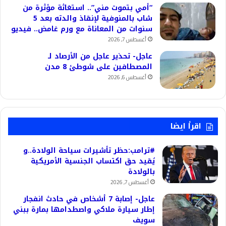
“أمي بتموت مني”.. استغاثة مؤثرة من
شاب بالمنوفية لإنقاذ والدته بعد 5
سنوات من المعاناة مع ورم غامض.. فيديو
أغسطس 7, 2026
عاجل- تحذير عاجل من الأرصاد لـ
المصطافين على شوطئ 8 مدن
أغسطس 6, 2026
اقرأ ايضا
#ترامب:حظر تأشيرات سياحة الولادة..و
يُقيد حق اكتساب الجنسية الأمريكية
بالولادة
أغسطس 7, 2026
عاجل- إصابة 7 أشخاص في حادث انفجار
إطار سيارة ملاكي واصطدامها بمارة ببني
سويف