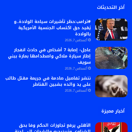
أخر التحديثات
#ترامب:حظر تأشيرات سياحة الولادة..و
يُقيد حق اكتساب الجنسية الأمريكية
بالولادة
أغسطس 7, 2026
عاجل- إصابة 7 أشخاص في حادث انفجار
إطار سيارة ملاكي واصطدامها بمارة ببني
سويف
أغسطس 7, 2026
ننشر تفاصيل صادمة في جريمة مقتل طالب
على يد والده بشبين القناطر
أغسطس 7, 2026
أخبار مميزة
الأهلي يرفع تجاوزات الحكم وفا بحق
الشناوي وتريزيجيه والشحات إلى لجنة