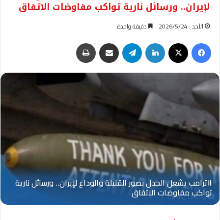
لإيران.. ورسائل نارية تواكب مفاوضات الاتفاق
الأحد : 2026/5/24
دقيقة واحدة
فيسبوك
‫X
لينكدإن
تيلقرام
مشاركة عبر البريد
طباعة
Oplus_131072