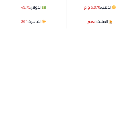
الذهب:
5,970 ج.م
الدولار:
49.75
الصلاة:
العصر
القاهرة:
26°