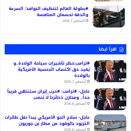
#بطولة العالم لتنظيف النوافذ: السرعة
والدقة تحسمان المنافسة
أغسطس 7, 2026
اقرأ ايضا
#ترامب:حظر تأشيرات سياحة الولادة..و
يُقيد حق اكتساب الجنسية الأمريكية
بالولادة
أغسطس 7, 2026
عاجل- #ترامب: #حرب_إيران ستنتهي قريباً
جداً.. ومخازن ذخائرنا لا تنضب
أغسطس 6, 2026
عاجل- سلاح الجو الأمريكي يبدأ نقل طائرات
التزيود بالوقود من مطار بن جوريون
أغسطس 6, 2026