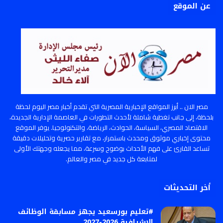
عن الموقع
مصر الان .. أبرز المواقع الإخبارية المصرية التي تقدم أخبار مصر اليوم لحظة
بلحظة، إلى جانب تغطية شاملة لأحدث التطورات في العاصمة الإدارية الجديدة،
الاقتصاد المصري، السياسة، الحوادث، الرياضة، والتكنولوجيا. يوفر الموقع
محتوى إخباري موثوق ومحدث باستمرار، مع تقارير حصرية وتحليلات دقيقة
تساعد القارئ على فهم الأحداث بوضوح وسرعة، مما يجعله وجهتك الأولى
لمتابعة كل جديد في مصر والعالم.
أخر التحديثات
#تعليم بورسعيد يجهز مسابقة الوظائف
الإشرافية 2026-2027