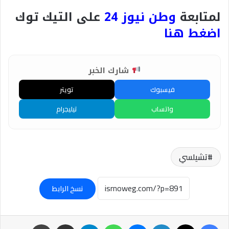
لمتابعة
وطن نيوز 24
على التيك توك
اضغط هنا
شارك الخبر
فيسبوك
تويتر
واتساب
تيليجرام
تشيلسي
نسخ الرابط
فيسبوك
‫X
لينكدإن
ماسنجر
واتساب
تيلقرام
مشاركة عبر البريد
طباعة