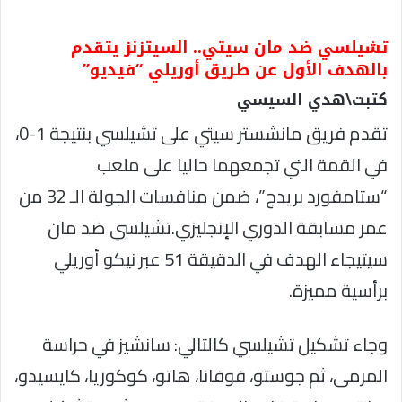
تشيلسي ضد مان سيتي.. السيتزنز يتقدم
بالهدف الأول عن طريق أوريلي “فيديو”
كتبت\هدي السيسي
تقدم فريق مانشستر سيتي على تشيلسي بنتيجة 1-0،
في القمة التي تجمعهما حاليا على ملعب
“ستامفورد بريدج”، ضمن منافسات الجولة الـ 32 من
عمر مسابقة الدوري الإنجليزي.تشيلسي ضد مان
سيتيجاء الهدف في الدقيقة 51 عبر نيكو أوريلي
برأسية مميزة.
وجاء تشكيل تشيلسي كالتالي: سانشيز في حراسة
المرمى، ثم جوستو، فوفانا، هاتو، كوكوريا، كايسيدو،