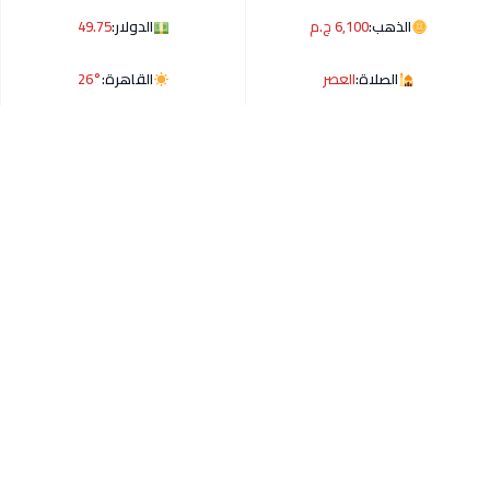
الذهب:
6,100 ج.م
الدولار:
49.75
الصلاة:
العصر
القاهرة:
26°