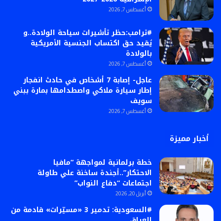
أغسطس 7, 2026
#ترامب:حظر تأشيرات سياحة الولادة..و
يُقيد حق اكتساب الجنسية الأمريكية
بالولادة
أغسطس 7, 2026
عاجل- إصابة 7 أشخاص في حادث انفجار
إطار سيارة ملاكي واصطدامها بمارة ببني
سويف
أغسطس 7, 2026
أخبار مميزة
خطة برلمانية لمواجهة “مافيا
الاحتكار”..أجندة ساخنة علي طاولة
اجتماعات “دفاع النواب”
أبريل 20, 2026
#السعودية: تدمير 3 «مسيّرات» قادمة من
العراق