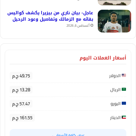
عاجل- بيان ناري من بيزيرا يكشف كواليس
بقائه مع الزمالك وتفاصيل وعود الرحيل
أغسطس 6, 2026
أسعار العملات اليوم
49.75 ج.م
الدولار
13.28 ج.م
الريال
57.47 ج.م
اليورو
161.55 ج.م
الدينار
عرض كافة الأسعار ←