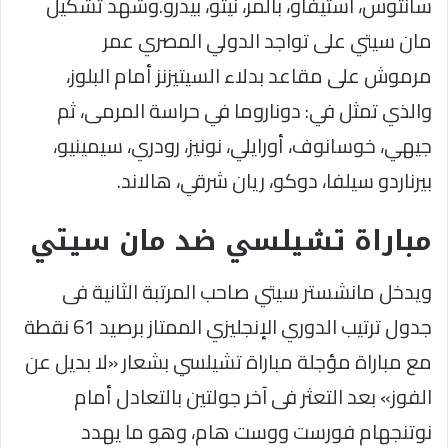
سانتوس، استيفاو، بالمر، نيتو، بيدرو.وشهد تشكيل
مان سيتي على تواجد الدولي المصري عمر
مرموش على مقاعد بدلاء السيتيزنز أمام البلوز،
والذي تمثل في: دوناروما في حراسة المرمى، ثم
جيهي، خوسانوف، أورايلي، نونيز، رودري، سيمينيو،
بيرناردو سيلفا، دوكو، ريان شرقي، هالاند.
مباراة تشيلسي ضد مان سيتي
ويدخل مانشستر سيتي صاحب المرتبة الثانية فى
جدول ترتيب الدوري الإنجليزي الممتاز برصيد 61 نقطة
مع مباراة مؤجلة مباراة تشيلسي بشعار «لا بديل عن
الفوز» بعد التعثر فى آخر جولتين بالتعادل أمام
نوتنجهام فورست ووست هام، وهو ما يهدد