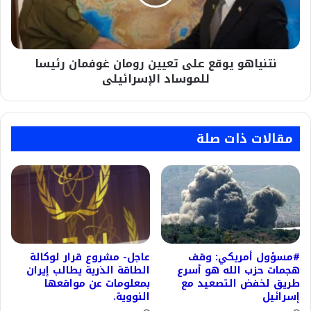
غوفمان
رئيسا
للموساد
الإسرائيلى
نتنياهو يوقع على تعيين رومان غوفمان رئيسا
للموساد الإسرائيلى
مقالات ذات صلة
#مسؤول أمريكي: وقف
عاجل- مشروع قرار لوكالة
هجمات حزب الله هو أسرع
الطاقة الذرية يطالب إيران
طريق لخفض التصعيد مع
بمعلومات عن مواقعها
إسرائيل
النووية.