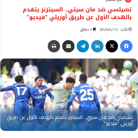
تشيلسي ضد مان سيتي.. السيتزنز يتقدم
بالهدف الأول عن طريق أوريلي “فيديو”
الأحد : 2026/4/12
2 دقائق
فيسبوك
‫X
لينكدإن
تيلقرام
مشاركة عبر البريد
طباعة
تشيلسي