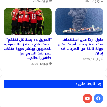
يونيو 1, 2026
يونيو 7, 2026
عاجل- ردًا على استهداف
“الفريق ده يستاهل ثقتكم”..
سفينة قبرصية.. أمريكا تشن
محمد صلاح يوجه رسالة مؤثرة
جولة ثالثة من الضربات ضد
للمصريين وينشر صورة منتخب
إيران
مصر بعد الخروج من
#كأس_العالم…
يوليو 12, 2026
يوليو 10, 2026
تابعنا على :
فيسبوك
‫YouTube