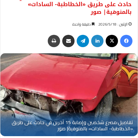
حادث على طريق «الخطاطبة- السادات»
بالمنوفية| صور
الإثنين : 2026/5/18
دقيقة واحدة
فيسبوك
‫X
لينكدإن
تيلقرام
مشاركة عبر البريد
طباعة
Oplus_131072