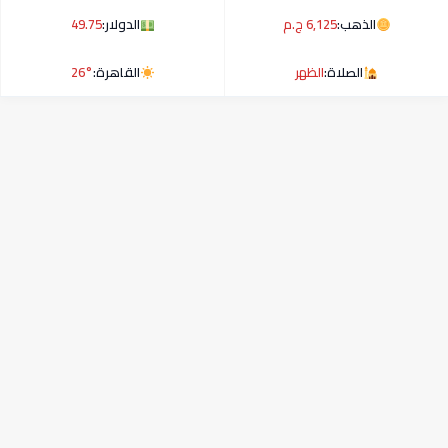
الذهب:
6,125 ج.م
الدولار:
49.75
الصلاة:
الظهر
القاهرة:
26°