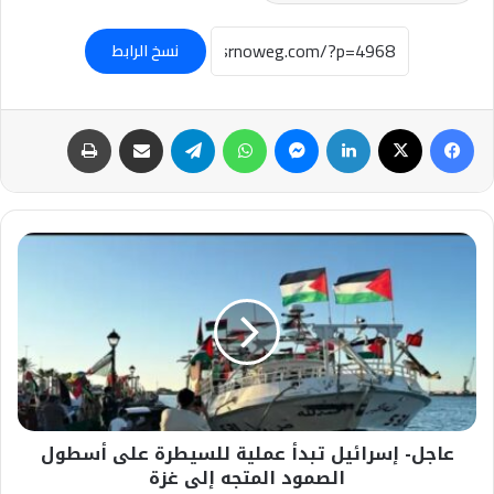
نسخ الرابط
فيسبوك
‫X
لينكدإن
ماسنجر
واتساب
تيلقرام
مشاركة عبر البريد
طباعة
عاجل-
إسرائيل
تبدأ
عملية
للسيطرة
على
أسطول
الصمود
المتجه
عاجل- إسرائيل تبدأ عملية للسيطرة على أسطول
إلى
غزة
الصمود المتجه إلى غزة