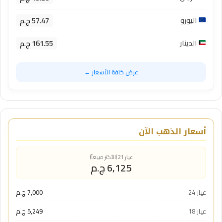
57.47 ج.م
اليورو
161.55 ج.م
الدينار
عرض كافة الأسعار ←
أسعار الذهب الآن
عيار 21 (الأكثر مبيعاً)
6,125 ج.م
عيار 24
7,000 ج.م
عيار 18
5,249 ج.م