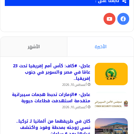
تابعنا على :
فيسبوك
‫YouTube
الأخيرة
الأشهر
عاجل- #كاف: كأس أمم إفريقيا تحت 23
عامًا في مصر والسوبر في جنوب
إفريقيا..
أغسطس 10, 2026
عاجل- #الإمارات تحبط هجمات سيبرانية
متقدمة استهدفت قطاعات حيوية
أغسطس 10, 2026
كان في طريقهما من ألمانيا لـ تركيا..
نسي زوجته بمحطة وقود واكتشف
غيابها بعد 6 ساعات