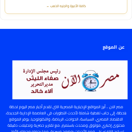
كافة الأعيرة والجنيه الذهب ←
عن الموقع
مصر الان .. أبرز المواقع الإخبارية المصرية التي تقدم أخبار مصر اليوم لحظة
بلحظة، إلى جانب تغطية شاملة لأحدث التطورات في العاصمة الإدارية الجديدة،
الاقتصاد المصري، السياسة، الحوادث، الرياضة، والتكنولوجيا. يوفر الموقع
محتوى إخباري موثوق ومحدث باستمرار، مع تقارير حصرية وتحليلات دقيقة
تساعد القارئ على فهم الأحداث بوضوح وسرعة، مما يجعله وجهتك الأولى