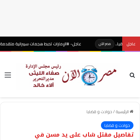
عاجل
عاجل- #الإمارات تحبط هجمات سيبرانية متقدمة استهدفت
مصر الآن
بحث عن
الق
الرئيسية
/
حوادث و قضايا
حوادث و قضايا
تفاصيل مقتل شاب على يد مسن في