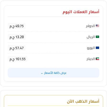
أسعار العملات اليوم
49.75 ج.م
الدولار
13.28 ج.م
الريال
57.47 ج.م
اليورو
161.55 ج.م
الدينار
عرض كافة الأسعار ←
أسعار الذهب الآن