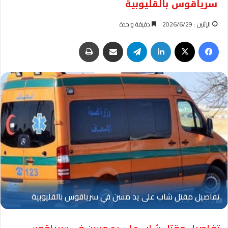
سرياقوس بالقليوبية
الإثنين : 2026/6/29
دقيقة واحدة
فيسبوك
‫X
لينكدإن
تيلقرام
مشاركة عبر البريد
طباعة
Oplus_131072