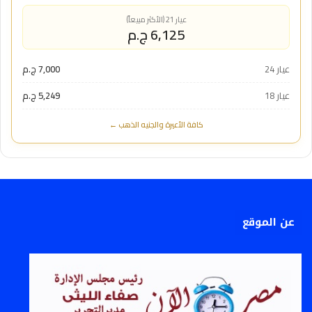
عيار 21 (الأكثر مبيعاً)
6,125 ج.م
عيار 24
7,000 ج.م
عيار 18
5,249 ج.م
كافة الأعيرة والجنيه الذهب ←
عن الموقع