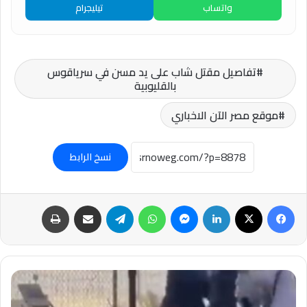
واتساب
تيليجرام
تفاصيل مقتل شاب على يد مسن في سرياقوس
بالقليوبية
موقع مصر الآن الاخباري
نسخ الرابط
فيسبوك
‫X
لينكدإن
ماسنجر
واتساب
تيلقرام
مشاركة عبر البريد
طباعة
#متداول
|
واقعة