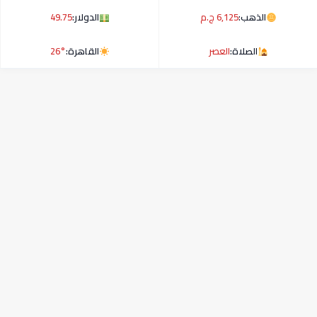
الذهب:
6,125 ج.م
الدولار:
49.75
الصلاة:
العصر
القاهرة:
26°