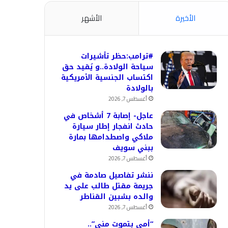
الأخيرة
الأشهر
#ترامب:حظر تأشيرات
سياحة الولادة..و يُقيد حق
اكتساب الجنسية الأمريكية
بالولادة
أغسطس 7, 2026
عاجل- إصابة 7 أشخاص في
حادث انفجار إطار سيارة
ملاكي واصطدامها بمارة
ببني سويف
أغسطس 7, 2026
ننشر تفاصيل صادمة في
جريمة مقتل طالب على يد
والده بشبين القناطر
أغسطس 7, 2026
“أمي بتموت مني”..