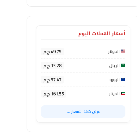
أسعار العملات اليوم
49.75 ج.م
الدولار
13.28 ج.م
الريال
57.47 ج.م
اليورو
161.55 ج.م
الدينار
عرض كافة الأسعار ←