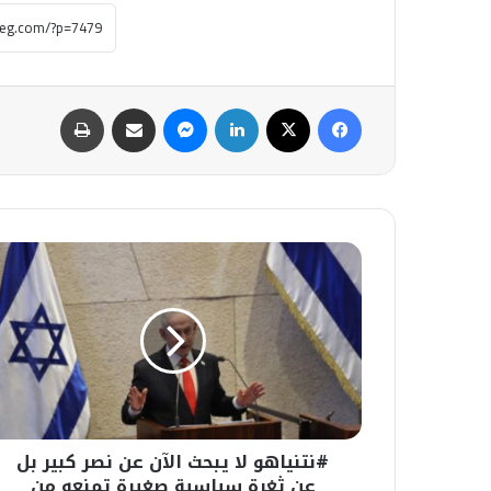
فيسبوك
‫X
لينكدإن
ماسنجر
مشاركة عبر البريد
طباعة
#نتنياهو
لا
يبحث
الآن
عن
نصر
كبير
بل
عن
#نتنياهو لا يبحث الآن عن نصر كبير بل
ثغرة
سياسية
عن ثغرة سياسية صغيرة تمنعه من