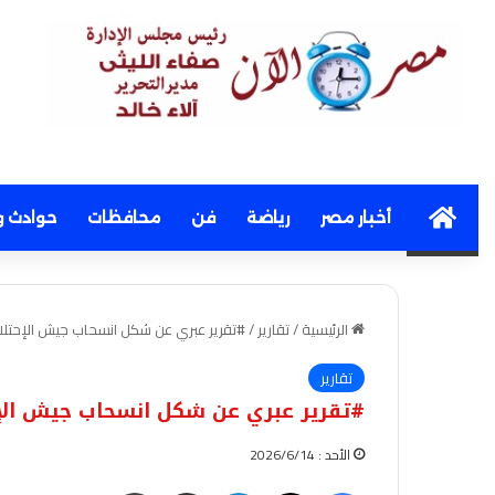
Home
أخبار مصر
رياضة
فن
محافظات
حوادث و
الرئيسية
/
تقارير
/
#تقرير عبري عن شكل انسحاب جيش الإحتلا
تقارير
#تقرير عبري عن شكل انسحاب جيش الإح
الأحد : 2026/6/14
فيسبوك
‫X
لينكدإن
مشاركة عبر البريد
طباعة