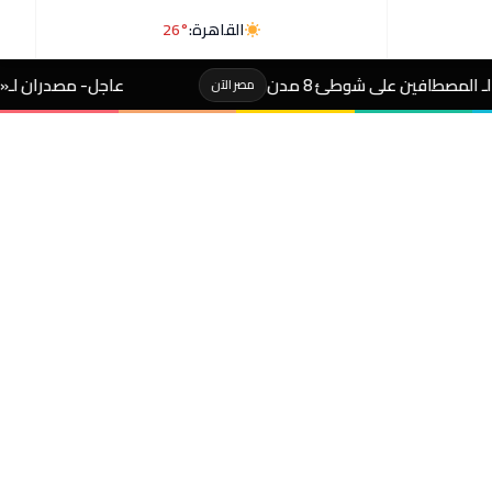
القاهرة:
26°
عاجل- مصدران لـ«رويترز»: السعودية وباكستان
مصر الآن