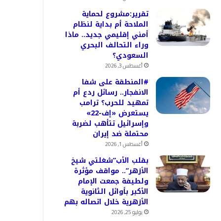
تقرير:مشروع لحماية
الملاحة أم بداية لنظام
أمني إقليمي جديد.. ماذا
وراء التحالف البحري
السعودي؟
أغسطس 3, 2026
#المنطقة على شفا
الانفجار.. رسائل ردع أم
تمهيد للحرب؟ ترامب
يستعرض «إف-22»
وإسرائيل تتأهب لضربة
محتملة ضد إيران
أغسطس 1, 2026
بقلب الأب”شغلتي شيخ
الأزهر”.. مواقف مؤثرة
ولطيفة جمعت الإمام
الأكبر بأوائل الثانوية
الأزهرية خلال اتصاله بهم
يوليو 25, 2026