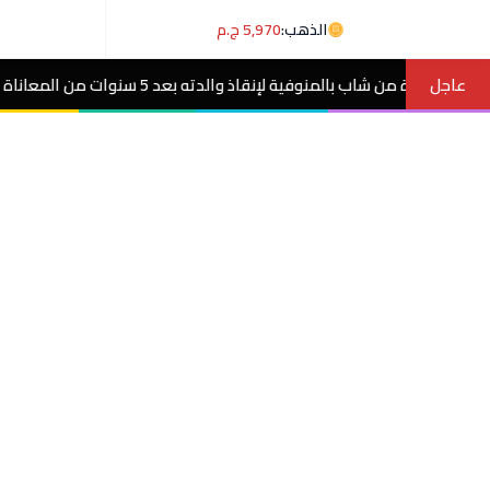
الذهب:
5,970 ج.م
عاجل
ت من المعاناة مع ورم غامض.. فيديو
مصر ال