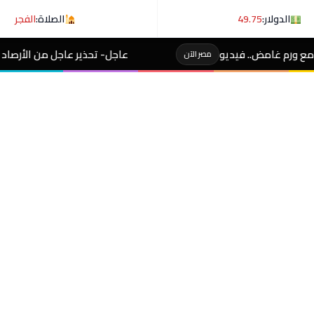
الدولار:
49.75
الصلاة:
الفجر
عاجل- تحذير عاجل من الأرصاد لـ المصطافين على شوطئ 8 مدن
آن