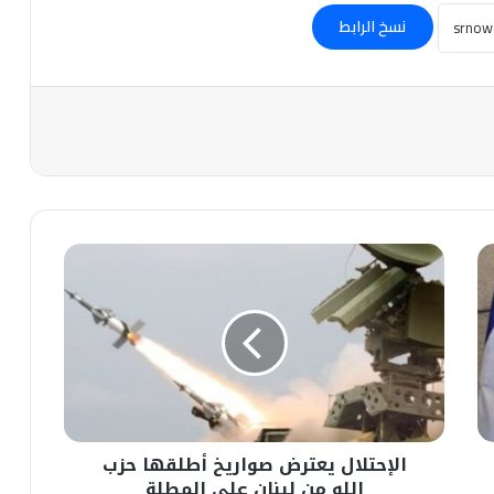
نسخ الرابط
الإحتلال
يعترض
صواريخ
أطلقها
حزب
الله
من
لبنان
على
الإحتلال يعترض صواريخ أطلقها حزب
المطلة
الله من لبنان على المطلة