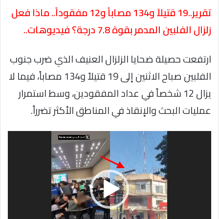
تقرير..19 قتيلاً و134 مصاباً و12 مفقوداً.. ماذا فعل
زلزال الفلبين المدمر بقوة 7.8 درجة؟ فيديوهات..
ارتفعت حصيلة ضحايا الزلزال العنيف الذي ضرب جنوب
الفلبين صباح الاثنين إلى 19 قتيلاً و134 مصاباً، فيما لا
يزال 12 شخصاً في عداد المفقودين، وسط استمرار
عمليات البحث والإنقاذ في المناطق الأكثر تضرراً.
مشغل
الفيديو