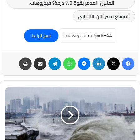
الفلبين المدمر بقوة 7.8 درجة؟ فيديوهات..
موقع مصر الآن الاخباري
نسخ الرابط
فيسبوك
‫X
لينكدإن
ماسنجر
واتساب
تيلقرام
مشاركة عبر البريد
طباعة
#الفلبين..
موجات
#تسونامي
تصل
إلى
بعض
السواحل
بعد