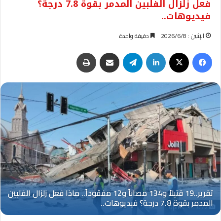
فعل زلزال الفلبين المدمر بقوة 7.8 درجة؟
فيديوهات..
الإثنين : 2026/6/8
دقيقة واحدة
فيسبوك
‫X
لينكدإن
تيلقرام
مشاركة عبر البريد
طباعة
Oplus_131072