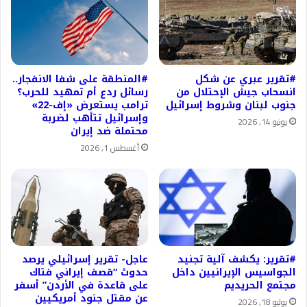
#تقرير عبري عن شكل
#المنطقة على شفا الانفجار..
انسحاب جيش الإحتلال من
رسائل ردع أم تمهيد للحرب؟
جنوب لبنان وشروط إسرائيل
ترامب يستعرض «إف-22»
وإسرائيل تتأهب لضربة
يونيو 14, 2026
محتملة ضد إيران
أغسطس 1, 2026
#تقرير: يكشف آلية تجنيد
عاجل- تقرير إسرائيلي يرصد
الجواسيس الإيرانيين داخل
حدوث “قصف إيراني فتاك
مجتمع الحريديم
على قاعدة في الأردن” أسفر
عن مقتل جنود أمريكيين
يوليو 18, 2026