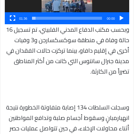
01:36
00:00
وبحسب مكتب الدفاع المدني الفلبيني، تم تسجيل 16
حالة وفاة في منطقة سوكسكسارجن و3 وفيات
أخرى في إقليم دافاو، بينما تركزت حالات الفقدان في
مدينة جنرال سانتوس التي كانت من أكثر المناطق
تضرراً من الكارثة.
وسجلت السلطات 134 إصابة متفاوتة الخطورة نتيجة
انهيارمبانٍ وسقوط أجسام صلبة وتدافع المواطنين
أثناء محاولات الإخلاء، في حين تتواصل عمليات حصر