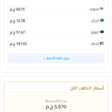
49.75 ج.م
الدولار
13.28 ج.م
الريال
57.47 ج.م
اليورو
161.55 ج.م
الدينار
عرض كافة الأسعار ←
أسعار الذهب الآن
عيار 21 (الأكثر مبيعاً)
5,970 ج.م