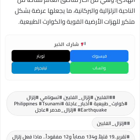
الناحية الزلزالية والبركانية، ما يجعلها عرضة بشكل
متكرر للهزات الأرضية القوية والكوارث الطبيعية.
شارك الخبر
فيسبوك
تويتر
واتساب
تيليجرام
#الفلبين #زلزال_الفلبين #تسونامي #زلزال
#كوارث_طبيعية #أخبار_عاجلة #Philippines #Tsunami
#Earthquake #زلزال_مدمر #عاجل
#زلزال_الفلبين
تقرير..19 قتيلاً و134 مصاباً و12 مفقوداً.. ماذا فعل زلزال