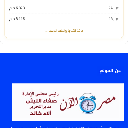
عيار 24
6,823 ج.م
عيار 18
5,116 ج.م
كافة الأعيرة والجنيه الذهب ←
عن الموقع