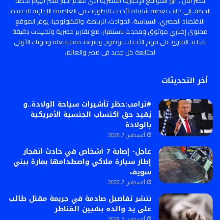
مصر الان .. أبرز المواقع الإخبارية المصرية التي تقدم أخبار مصر اليوم لحظة
بلحظة، إلى جانب تغطية شاملة لأحدث التطورات في العاصمة الإدارية الجديدة،
الاقتصاد المصري، السياسة، الحوادث، الرياضة، والتكنولوجيا. يوفر الموقع
محتوى إخباري موثوق ومحدث باستمرار، مع تقارير حصرية وتحليلات دقيقة
تساعد القارئ على فهم الأحداث بوضوح وسرعة، مما يجعله وجهتك الأولى
لمتابعة كل جديد في مصر والعالم.
أخر التحديثات
#ترامب:حظر تأشيرات سياحة الولادة..و
يُقيد حق اكتساب الجنسية الأمريكية
بالولادة
أغسطس 7, 2026
عاجل- إصابة 7 أشخاص في حادث انفجار
إطار سيارة ملاكي واصطدامها بمارة ببني
سويف
أغسطس 7, 2026
ننشر تفاصيل صادمة في جريمة مقتل طالب
على يد والده بشبين القناطر
أغسطس 7, 2026