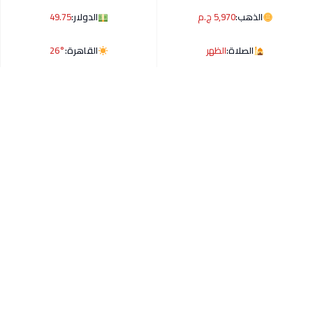
الذهب:
5,970 ج.م
الدولار:
49.75
الصلاة:
الظهر
القاهرة:
26°