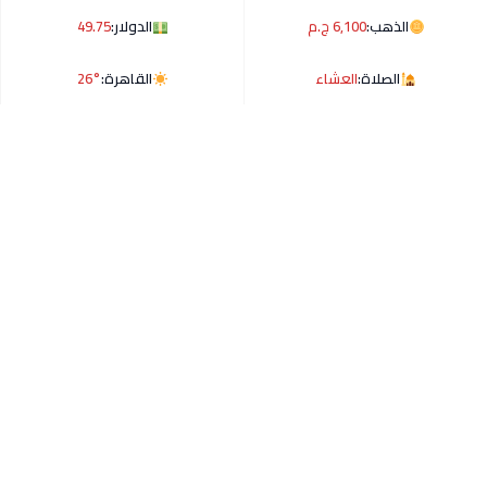
الذهب:
6,100 ج.م
الدولار:
49.75
الصلاة:
العشاء
القاهرة:
26°