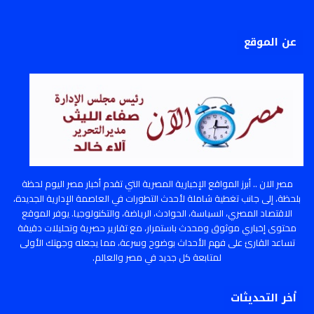
عن الموقع
مصر الان .. أبرز المواقع الإخبارية المصرية التي تقدم أخبار مصر اليوم لحظة
بلحظة، إلى جانب تغطية شاملة لأحدث التطورات في العاصمة الإدارية الجديدة،
الاقتصاد المصري، السياسة، الحوادث، الرياضة، والتكنولوجيا. يوفر الموقع
محتوى إخباري موثوق ومحدث باستمرار، مع تقارير حصرية وتحليلات دقيقة
تساعد القارئ على فهم الأحداث بوضوح وسرعة، مما يجعله وجهتك الأولى
لمتابعة كل جديد في مصر والعالم.
أخر التحديثات