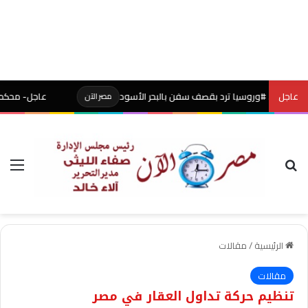
عاجل
. #وروسيا ترد بقصف سفن بالبحر الأسود
عاجل- محكمة أميركية توقف
مصر الآن
بحث عن
الق
الرئيسية
/
مقالات
مقالات
تنظيم حركة تداول العقار في مصر