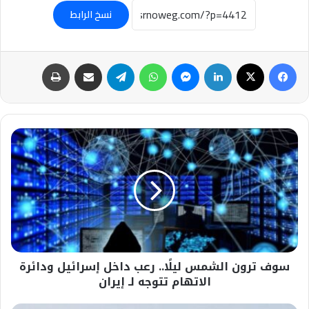
نسخ الرابط
فيسبوك
‫X
لينكدإن
ماسنجر
واتساب
تيلقرام
مشاركة عبر البريد
طباعة
سوف
ترون
الشمس
ليلًا..
رعب
داخل
إسرائيل
ودائرة
الاتهام
سوف ترون الشمس ليلًا.. رعب داخل إسرائيل ودائرة
تتوجه
لـ
الاتهام تتوجه لـ إيران
إيران