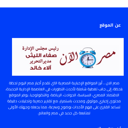
عن الموقع
مصر الان .. أبرز المواقع الإخبارية المصرية التي تقدم أخبار مصر اليوم لحظة
بلحظة، إلى جانب تغطية شاملة لأحدث التطورات في العاصمة الإدارية الجديدة،
الاقتصاد المصري، السياسة، الحوادث، الرياضة، والتكنولوجيا. يوفر الموقع
محتوى إخباري موثوق ومحدث باستمرار، مع تقارير حصرية وتحليلات دقيقة
تساعد القارئ على فهم الأحداث بوضوح وسرعة، مما يجعله وجهتك الأولى
لمتابعة كل جديد في مصر والعالم.