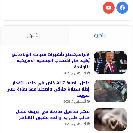
فيسبوك
‫YouTube
الأخيرة
الأشهر
#ترامب:حظر تأشيرات سياحة الولادة..و
يُقيد حق اكتساب الجنسية الأمريكية
بالولادة
أغسطس 7, 2026
عاجل- إصابة 7 أشخاص في حادث انفجار
إطار سيارة ملاكي واصطدامها بمارة ببني
سويف
أغسطس 7, 2026
ننشر تفاصيل صادمة في جريمة مقتل
طالب على يد والده بشبين القناطر
أغسطس 7, 2026