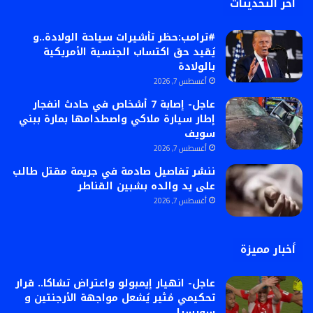
أخر التحديثات
#ترامب:حظر تأشيرات سياحة الولادة..و
يُقيد حق اكتساب الجنسية الأمريكية
بالولادة
أغسطس 7, 2026
عاجل- إصابة 7 أشخاص في حادث انفجار
إطار سيارة ملاكي واصطدامها بمارة ببني
سويف
أغسطس 7, 2026
ننشر تفاصيل صادمة في جريمة مقتل طالب
على يد والده بشبين القناطر
أغسطس 7, 2026
أخبار مميزة
عاجل- انهيار إيمبولو واعتراض تشاكا.. قرار
تحكيمي مُثير يُشعل مواجهة الأرجنتين و
سويسرا ..