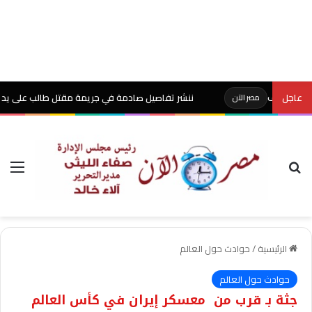
عاجل
ننشر تفاصيل صادمة في جريمة مقتل طالب على يد والده بشبين
مصر الآن
بحث عن
الق
الرئيسية
/
حوادث حول العالم
حوادث حول العالم
جثة بـ قرب من معسكر إيران في كأس العالم