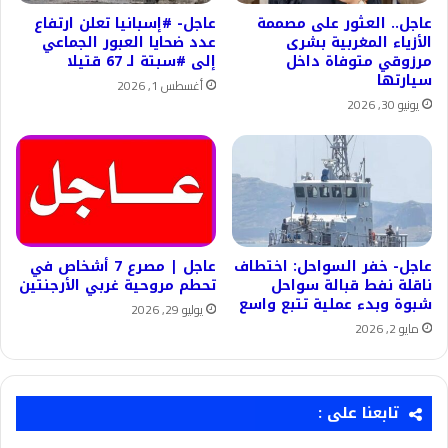
عاجل.. العثور على مصممة
عاجل- #إسبانيا تعلن ارتفاع
الأزياء المغربية بشرى
عدد ضحايا العبور الجماعي
مرزوقي متوفاة داخل
إلى #سبتة لـ 67 قتيلا
سيارتها
أغسطس 1, 2026
يونيو 30, 2026
عاجل- خفر السواحل: اختطاف
عاجل | مصرع 7 أشخاص في
ناقلة نفط قبالة سواحل
تحطم مروحية غربي الأرجنتين
شبوة وبدء عملية تتبع واسع
يوليو 29, 2026
مايو 2, 2026
تابعنا على :