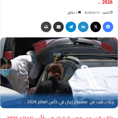
2026 ..
السبت : 2026/6/13
2 دقائق
فيسبوك
‫X
لينكدإن
تيلقرام
مشاركة عبر البريد
طباعة
Oplus_131072