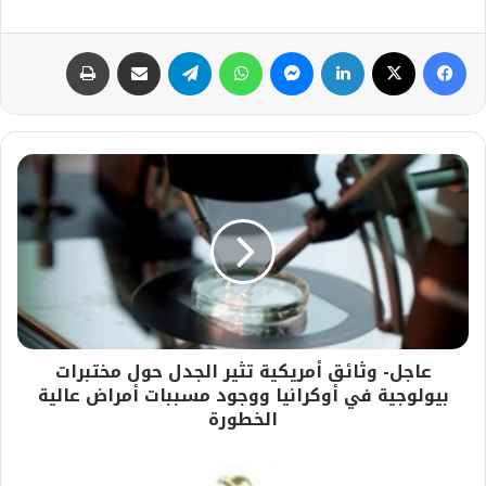
فيسبوك
‫X
لينكدإن
ماسنجر
واتساب
تيلقرام
مشاركة عبر البريد
طباعة
عاجل-
وثائق
أمريكية
تثير
الجدل
حول
مختبرات
بيولوجية
في
عاجل- وثائق أمريكية تثير الجدل حول مختبرات
أوكرانيا
ووجود
بيولوجية في أوكرانيا ووجود مسببات أمراض عالية
مسببات
الخطورة
أمراض
عالية
#سقوط
الخطورة
طائرة