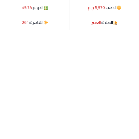
الذهب:
5,970 ج.م
الدولار:
49.75
الصلاة:
العصر
القاهرة:
26°