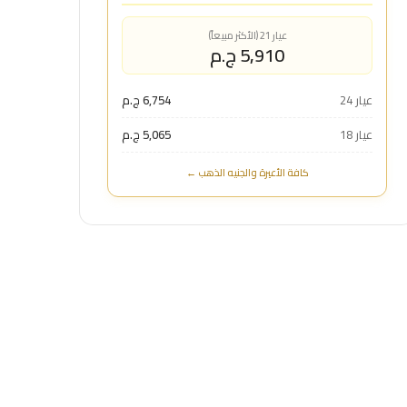
عيار 21 (الأكثر مبيعاً)
5,910 ج.م
عيار 24
6,754 ج.م
عيار 18
5,065 ج.م
كافة الأعيرة والجنيه الذهب ←