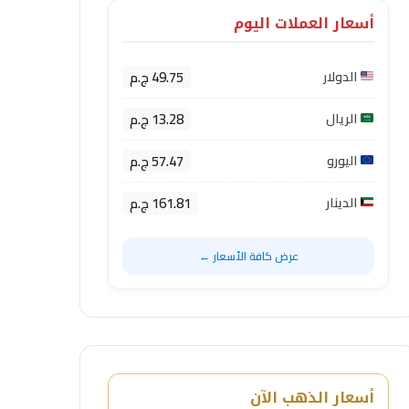
أسعار العملات اليوم
49.75 ج.م
الدولار
13.28 ج.م
الريال
57.47 ج.م
اليورو
161.81 ج.م
الدينار
عرض كافة الأسعار ←
أسعار الذهب الآن