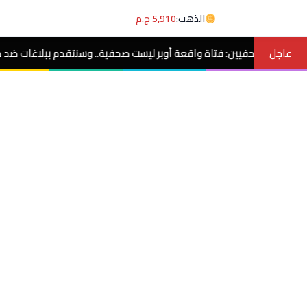
الذهب:
5,910 ج.م
عاجل
قعة أوبر ليست صحفية.. وسنتقدم ببلاغات ضد منتحلي الصفة
مصر الآن