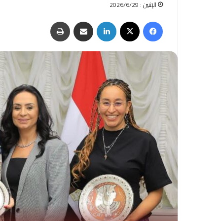
الإثنين : 2026/6/29
فيسبوك
‫X
لينكدإن
مشاركة عبر البريد
طباعة