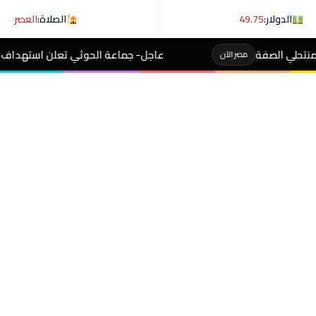
الدولار:
49.75
الصلاة:
العصر
عاجل- جماعة الحوثي تعلن استهداف ناقلة نفط سعودية في خلي