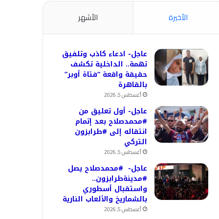
الأخيرة
الأشهر
عاجل- ادعاء كاذب وتلفيق
تهمة.. الداخلية تكشف
حقيقة واقعة “فتاة أوبر”
بالقاهرة
أغسطس 5, 2026
عاجل- أول تعليق من
#محمدصلاح بعد إتمام
انتقاله إلى #طرابزون
التركي
أغسطس 5, 2026
عاجل- #محمدصلاح يصل
#مدينةطرابزون..
واستقبال أسطوري
بالشماريخ والألعاب النارية
أغسطس 5, 2026