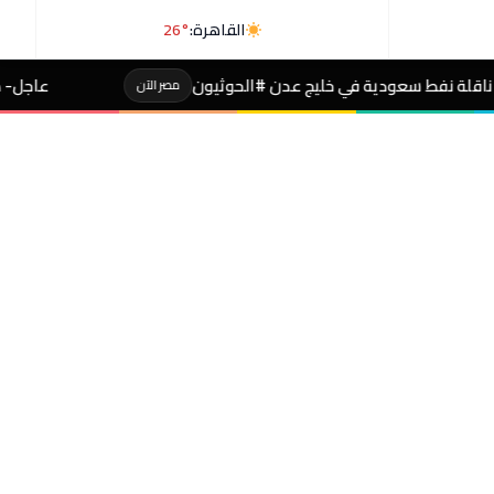
القاهرة:
26°
ج عدن #الحوثيون
عاجل- طالبة صاحبة مجموع 4% بالثانوية تفجر مفاجأة بعد التظلم
مصر الآن