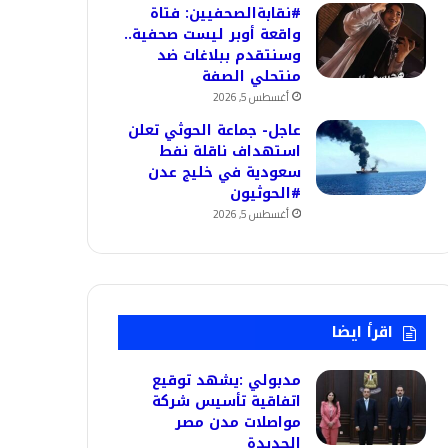
#نقابةالصحفيين: فتاة
واقعة أوبر ليست صحفية..
وسنتقدم ببلاغات ضد
منتحلي الصفة
أغسطس 5, 2026
عاجل- جماعة الحوثي تعلن
استهداف ناقلة نفط
سعودية في خليج عدن
#الحوثيون
أغسطس 5, 2026
اقرأ ايضا
مدبولي :يشهد توقيع
اتفاقية تأسيس شركة
مواصلات مدن مصر
الجديدة