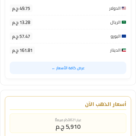
49.75 ج.م
الدولار
13.28 ج.م
الريال
57.47 ج.م
اليورو
161.81 ج.م
الدينار
عرض كافة الأسعار ←
أسعار الذهب الآن
عيار 21 (الأكثر مبيعاً)
5,910 ج.م