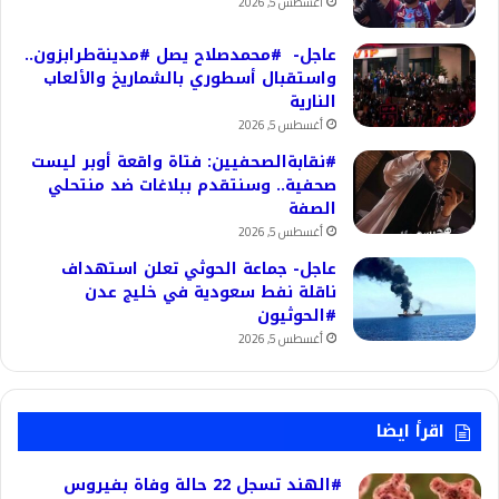
أغسطس 5, 2026
عاجل- #محمدصلاح يصل #مدينةطرابزون..
واستقبال أسطوري بالشماريخ والألعاب
النارية
أغسطس 5, 2026
#نقابةالصحفيين: فتاة واقعة أوبر ليست
صحفية.. وسنتقدم ببلاغات ضد منتحلي
الصفة
أغسطس 5, 2026
عاجل- جماعة الحوثي تعلن استهداف
ناقلة نفط سعودية في خليج عدن
#الحوثيون
أغسطس 5, 2026
اقرأ ايضا
#الهند تسجل 22 حالة وفاة بفيروس