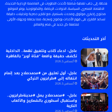
بلحظة، إلى جانب تغطية شاملة لأحدث التطورات في العاصمة الإدارية الجديدة،
الاقتصاد المصري، السياسة، الحوادث، الرياضة، والتكنولوجيا. يوفر الموقع
محتوى إخباري موثوق ومحدث باستمرار، مع تقارير حصرية وتحليلات دقيقة
تساعد القارئ على فهم الأحداث بوضوح وسرعة، مما يجعله وجهتك الأولى
لمتابعة كل جديد في مصر والعالم.
أخر التحديثات
عاجل- ادعاء كاذب وتلفيق تهمة.. الداخلية
تكشف حقيقة واقعة “فتاة أوبر” بالقاهرة
أغسطس 5, 2026
عاجل- أول تعليق من #محمدصلاح بعد إتمام
انتقاله إلى #طرابزون التركي
أغسطس 5, 2026
عاجل- #محمدصلاح يصل #مدينةطرابزون..
واستقبال أسطوري بالشماريخ والألعاب
النارية
أغسطس 5, 2026