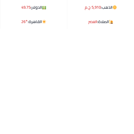
الذهب:
5,910 ج.م
الدولار:
49.75
الصلاة:
العصر
القاهرة:
26°