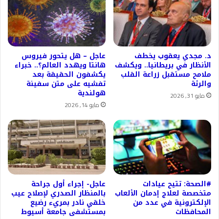
د. مجدي يعقوب يخطف
عاجل – هل يتحور فيروس
الأنظار في بريطانيا.. ويكشف
هانتا ويهدد العالم؟.. خبراء
ملامح مستقبل زراعة القلب
يكشفون الحقيقة بعد
والرئة
تفشيه على متن سفينة
هولندية
مايو 31, 2026
مايو 14, 2026
#الصحة: تتيح عيادات
عاجل- إجراء أول جراحة
متخصصة لعلاج إدمان الألعاب
بالمنظار الصدري لإصلاح عيب
الإلكترونية في عدد من
خلقي نادر بمريء رضيع
المحافظات
بمستشفى جامعة أسيوط