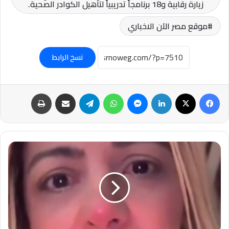
زيارة رقابية و18 برنامجاً تدريبياً لتأهيل الكوادر الصحية.
موقع مصر الآن الاخباري
نسخ الرابط
فيسبوك
‫X
لينكدإن
ماسنجر
واتساب
تيلقرام
مشاركة عبر البريد
طباعة
عرافة
برازيلية
تتنبأ
بحدث
«فضائي»
خلال
مونديال
2026..