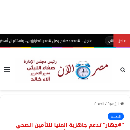
عاجل
عاجل- #محمدصلاح يصل #مدينةطرابزون.. واستقبال أسطوري بالشماريخ 
ن
بحث عن
الق
الرئيسية
/
الصحة
الصحة
“#جهار” تدعم جاهزية المنيا للتأمين الصحي