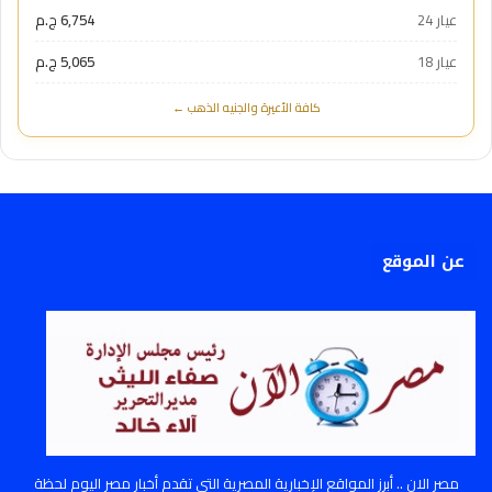
عيار 24
6,754 ج.م
عيار 18
5,065 ج.م
كافة الأعيرة والجنيه الذهب ←
عن الموقع
مصر الان .. أبرز المواقع الإخبارية المصرية التي تقدم أخبار مصر اليوم لحظة