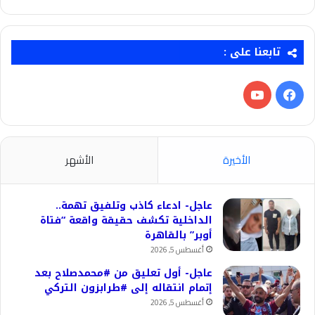
تابعنا على :
فيسبوك
‫YouTube
الأخيرة
الأشهر
عاجل- ادعاء كاذب وتلفيق تهمة..
الداخلية تكشف حقيقة واقعة “فتاة
أوبر” بالقاهرة
أغسطس 5, 2026
عاجل- أول تعليق من #محمدصلاح بعد
إتمام انتقاله إلى #طرابزون التركي
أغسطس 5, 2026