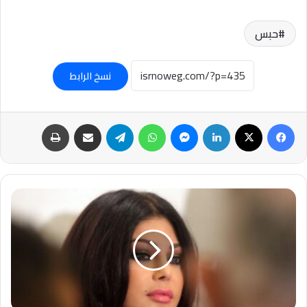
حبس
نسخ الرابط
فيسبوك
‫X
لينكدإن
ماسنجر
واتساب
تيلقرام
مشاركة عبر البريد
طباعة
إحالة
مدير
أعمال
هيفاء
وهبي
إلى
المحكمة
الإقتصادية