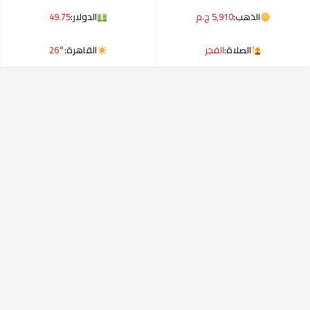
الذهب:
5,910 ج.م
الدولار:
49.75
الصلاة:
الفجر
القاهرة:
26°