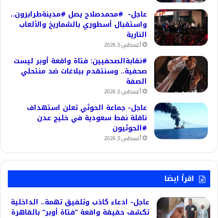
عاجل- #محمدصلاح يصل #مدينةطرابزون..
واستقبال أسطوري بالشماريخ والألعاب
النارية
أغسطس 5, 2026
#نقابةالصحفيين: فتاة واقعة أوبر ليست
صحفية.. وسنتقدم ببلاغات ضد منتحلي
الصفة
أغسطس 5, 2026
عاجل- جماعة الحوثي تعلن استهداف
ناقلة نفط سعودية في خليج عدن
#الحوثيون
أغسطس 5, 2026
اقرأ ايضا
عاجل- ادعاء كاذب وتلفيق تهمة.. الداخلية
تكشف حقيقة واقعة “فتاة أوبر” بالقاهرة