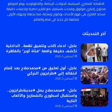
الاقتصاد المصري، السياسة، الحوادث، الرياضة، والتكنولوجيا. يوفر الموقع
محتوى إخباري موثوق ومحدث باستمرار، مع تقارير حصرية وتحليلات دقيقة
تساعد القارئ على فهم الأحداث بوضوح وسرعة، مما يجعله وجهتك الأولى
لمتابعة كل جديد في مصر والعالم.
أخر التحديثات
عاجل- ادعاء كاذب وتلفيق تهمة.. الداخلية
تكشف حقيقة واقعة “فتاة أوبر” بالقاهرة
أغسطس 5, 2026
عاجل- أول تعليق من #محمدصلاح بعد إتمام
انتقاله إلى #طرابزون التركي
أغسطس 5, 2026
عاجل- #محمدصلاح يصل #مدينةطرابزون..
واستقبال أسطوري بالشماريخ والألعاب
النارية
أغسطس 5, 2026