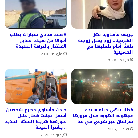
جريمة مأساوية تهز
#ضبط منادي سيارات يطلب
الشرقية.. زوج يقتل زوجته
أموالا من سيدة مقابل
طعنًا أمام طفليها في
الانتظار بالنزهة الجديدة
الحسينية
مايو 19, 2026
مايو 15, 2026
قطار ينهي حياة سيدة
حادث مأساوي:مصرع شخصين
مجهولة الهوية خلال مرورها
أسفل عجلات قطار خلال
بمزلقان غير شرعي في قنا
عبورهما شريط السكة الحديد
.. بشبرا الخيمة
يوليو 13, 2026
يونيو 15, 2026