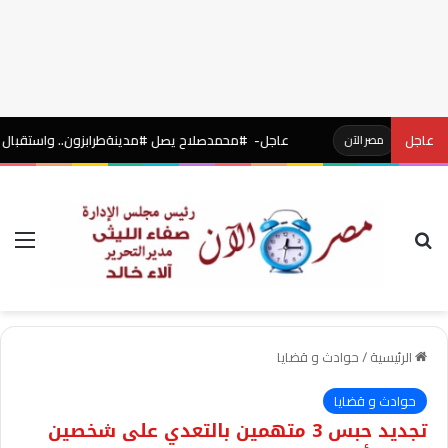
عاجل
عاجل- #محمدصلاح يصل #مدينةطرابزون.. واستقبال أسطوري بال
مصر الآن
بحث عن
الق
الرئيسية
/
حوادث و قضايا
حوادث و قضايا
تجديد حبس 3 متهمين بالتعدي على شخصين