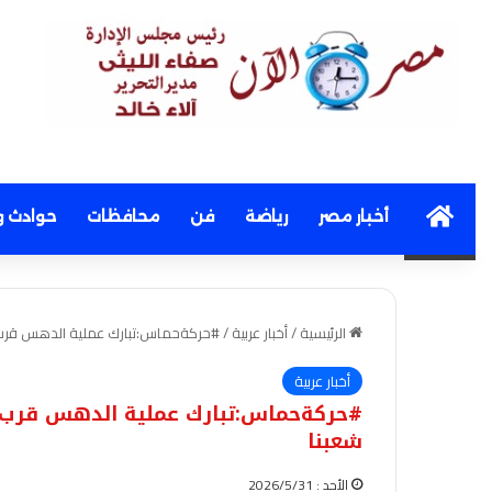
Home
أخبار مصر
رياضة
فن
محافظات
حوادث و
الرئيسية
/
أخبار عربية
/
#حركةحماس:تبارك عملية الدهس قرب بي
أخبار عربية
#حركةحماس:تبارك عملية الدهس قرب بي
شعبنا
الأحد : 2026/5/31