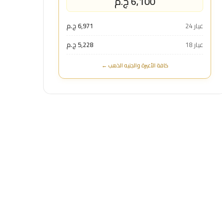
6,100 ج.م
عيار 24
6,971 ج.م
عيار 18
5,228 ج.م
كافة الأعيرة والجنيه الذهب ←