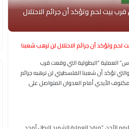
حم وتؤكد أن جرائم الاحتلال لن ترهب شعبنا
س” العملية “البطولية التي وقعت قرب
تي تؤكد أن شعبنا الفلسطيني لن ترهبه جرائم
مكتوف الأيدي أمام العدوان المتواصل على
وم الأحد، “منفذ العملية ‏الشهيد البطل أمجد