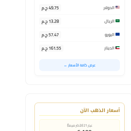
49.75 ج.م
الدولار
13.28 ج.م
الريال
57.47 ج.م
اليورو
161.55 ج.م
الدينار
عرض كافة الأسعار ←
أسعار الذهب الآن
عيار 21 (الأكثر مبيعاً)