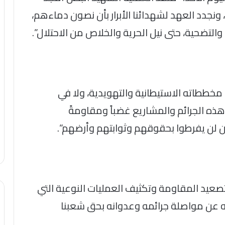
31 عاما) من الخليل، ونجدد العهد لشهدائنا الأبرار بأن نصون دماءهم،
التضحية، حتى نيل الحرية والخلاص من الاحتلال”.
خططاته الاستيطانية والتهويدية، ولا في
ذه الجرائم والمشاريع غضباً ومقاومةً
ن لن يفرطوا بحقوقهم وثوابتهم وأرضهم”.
تصعيد المقاومة وتكثيف العمليات النوعية التي
دعه عن مواصلة جرائمه وعدوانه بحق شعبنا