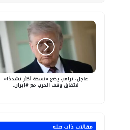
عاجل-
ترامب
يضع
«نسخة
أكثر
تشددًا»
لاتفاق
وقف
الحرب
عاجل- ترامب يضع «نسخة أكثر تشددًا»
مع
#إيران.
لاتفاق وقف الحرب مع #إيران.
مقالات ذات صلة