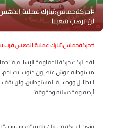
Oplus_131072
#حركةحماس:تبارك عملية الدهس قرب بيت ل
لقد باركت حركة المقاومة الإسلامية “حما
مستوطنة غوش عتصيون جنوب بيت لحم، وال
الاحتلال ووحشية المستوطنين، ولن يقف 
أرضه ومقدساته وحقوقه”.
ونعت الحركة في بيان تلقته “قدس برس” الي