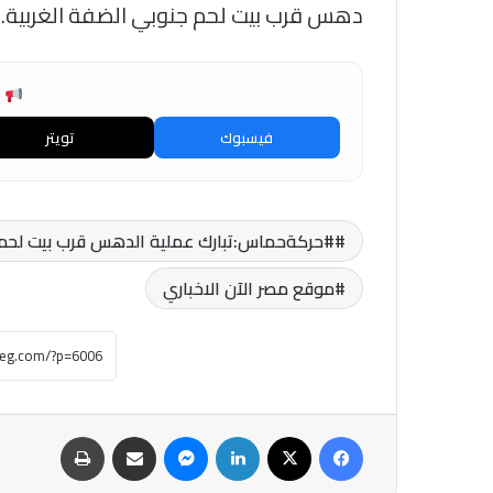
دهس قرب بيت لحم جنوبي الضفة الغربية.
ش
فيسبوك
تويتر
#حركةحماس:تبارك عملية الدهس قرب بيت لحم وت
موقع مصر الآن الاخباري
فيسبوك
‫X
لينكدإن
ماسنجر
مشاركة عبر البريد
طباعة