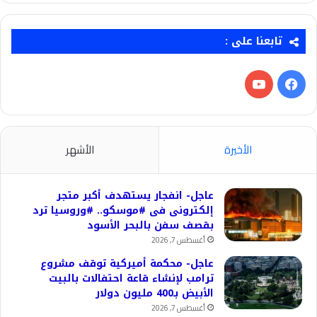
تابعنا على :
فيسبوك
‫YouTube
الأخيرة
الأشهر
عاجل- انفجار يستهدف أكبر متجر
إلكترونى فى #موسكو.. #وروسيا ترد
بقصف سفن بالبحر الأسود
أغسطس 7, 2026
عاجل- محكمة أميركية توقف مشروع
ترامب لإنشاء قاعة احتفالات بالبيت
الأبيض بـ400 مليون دولار
أغسطس 7, 2026