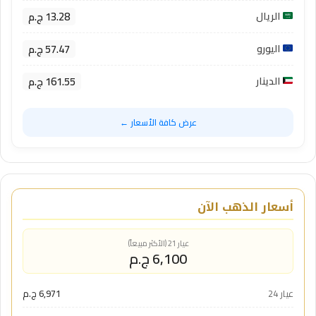
13.28 ج.م
الريال
57.47 ج.م
اليورو
161.55 ج.م
الدينار
عرض كافة الأسعار ←
أسعار الذهب الآن
عيار 21 (الأكثر مبيعاً)
6,100 ج.م
عيار 24
6,971 ج.م