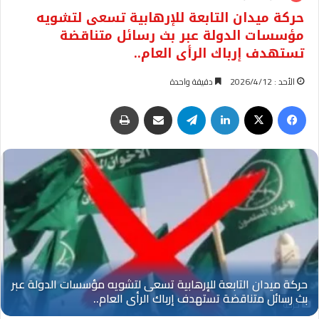
حركة ميدان التابعة للإرهابية تسعى لتشويه
مؤسسات الدولة عبر بث رسائل متناقضة
تستهدف إرباك الرأى العام..
الأحد : 2026/4/12
دقيقة واحدة
فيسبوك
‫X
لينكدإن
تيلقرام
مشاركة عبر البريد
طباعة
حركة