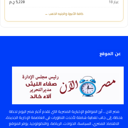
عيار 18
5,228 ج.م
كافة الأعيرة والجنيه الذهب ←
عن الموقع
مصر الان .. أبرز المواقع الإخبارية المصرية التي تقدم أخبار مصر اليوم لحظة
بلحظة، إلى جانب تغطية شاملة لأحدث التطورات في العاصمة الإدارية الجديدة،
الاقتصاد المصري، السياسة، الحوادث، الرياضة، والتكنولوجيا. يوفر الموقع