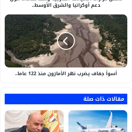
الأوسط..
دعم أوكرانيا والشرق الأوسط..
أسوأ
جفاف
يضرب
نهر
الأمازون
منذ
122
عاما..
أسوأ جفاف يضرب نهر الأمازون منذ 122 عاما..
مقالات ذات صلة