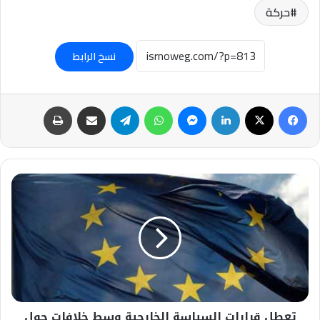
حركة
نسخ الرابط
فيسبوك
‫X
لينكدإن
ماسنجر
واتساب
تيلقرام
مشاركة عبر البريد
طباعة
تعطل
قرارات
السياسة
الخارجية
وسط
خلافات
حول
دعم
أوكرانيا
تعطل قرارات السياسة الخارجية وسط خلافات حول
والشرق