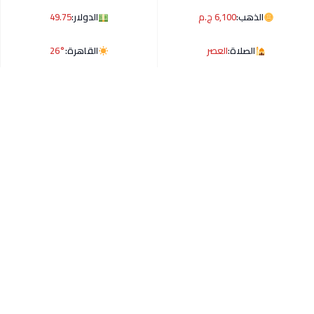
الذهب:
6,100 ج.م
الدولار:
49.75
الصلاة:
العصر
القاهرة:
26°