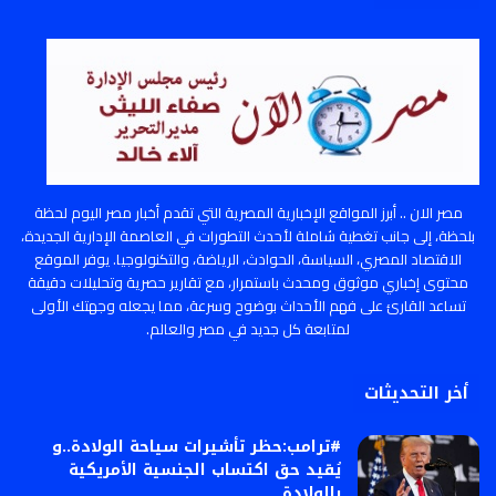
مصر الان .. أبرز المواقع الإخبارية المصرية التي تقدم أخبار مصر اليوم لحظة
بلحظة، إلى جانب تغطية شاملة لأحدث التطورات في العاصمة الإدارية الجديدة،
الاقتصاد المصري، السياسة، الحوادث، الرياضة، والتكنولوجيا. يوفر الموقع
محتوى إخباري موثوق ومحدث باستمرار، مع تقارير حصرية وتحليلات دقيقة
تساعد القارئ على فهم الأحداث بوضوح وسرعة، مما يجعله وجهتك الأولى
لمتابعة كل جديد في مصر والعالم.
أخر التحديثات
#ترامب:حظر تأشيرات سياحة الولادة..و
يُقيد حق اكتساب الجنسية الأمريكية
بالولادة