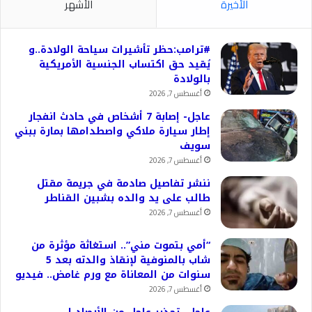
الأخيرة
الأشهر
#ترامب:حظر تأشيرات سياحة الولادة..و
يُقيد حق اكتساب الجنسية الأمريكية
بالولادة
أغسطس 7, 2026
عاجل- إصابة 7 أشخاص في حادث انفجار
إطار سيارة ملاكي واصطدامها بمارة ببني
سويف
أغسطس 7, 2026
ننشر تفاصيل صادمة في جريمة مقتل
طالب على يد والده بشبين القناطر
أغسطس 7, 2026
“أمي بتموت مني”.. استغاثة مؤثرة من
شاب بالمنوفية لإنقاذ والدته بعد 5
سنوات من المعاناة مع ورم غامض.. فيديو
أغسطس 7, 2026