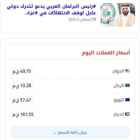
#رئيس البرلمان العربي يدعو لتحرك دولي
عاجل لوقف الانتهاكات في #غزة..
أغسطس 5, 2026
أسعار العملات اليوم
49.75 ج.م
الدولار
13.28 ج.م
الريال
57.47 ج.م
اليورو
161.55 ج.م
الدينار
عرض كافة الأسعار ←