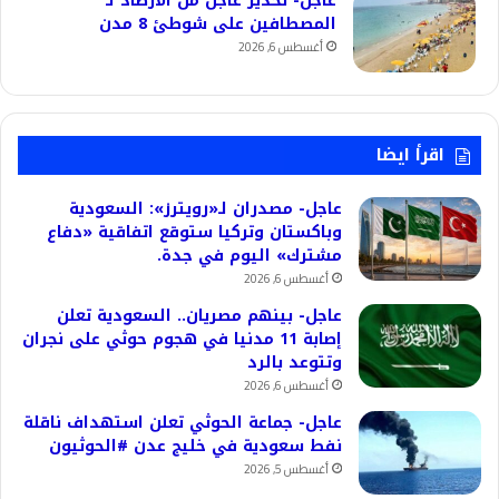
عاجل- تحذير عاجل من الأرصاد لـ
المصطافين على شوطئ 8 مدن
أغسطس 6, 2026
اقرأ ايضا
عاجل- مصدران لـ«رويترز»: السعودية
وباكستان وتركيا ستوقع اتفاقية «دفاع
مشترك» اليوم في جدة.
أغسطس 6, 2026
عاجل- بينهم مصريان.. السعودية تعلن
إصابة 11 مدنيا في هجوم حوثي على نجران
وتتوعد بالرد
أغسطس 6, 2026
عاجل- جماعة الحوثي تعلن استهداف ناقلة
نفط سعودية في خليج عدن #الحوثيون
أغسطس 5, 2026