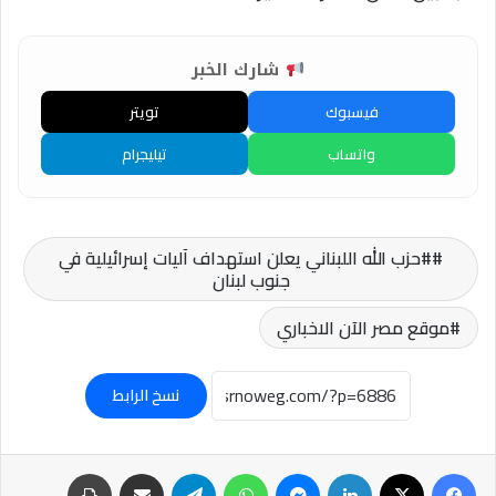
شارك الخبر
فيسبوك
تويتر
واتساب
تيليجرام
#حزب الله اللبناني يعلن استهداف آليات إسرائيلية في
جنوب لبنان
موقع مصر الآن الاخباري
نسخ الرابط
فيسبوك
‫X
لينكدإن
ماسنجر
واتساب
تيلقرام
مشاركة عبر البريد
طباعة