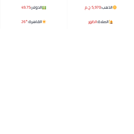
الذهب:
5,970 ج.م
الدولار:
49.75
الصلاة:
الظهر
القاهرة:
26°