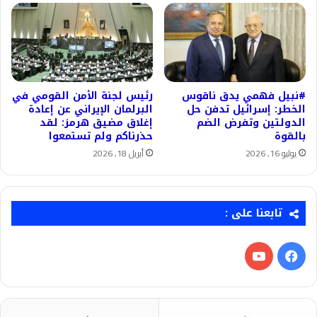
#نبيل فهمي يدق ناقوس
رئيس لجنة الأمن القومي في
الخطر: إسرائيل تدفن حل
البرلمان الإيراني عن إعادة
الدولتين وتفرض الضم
إغلاق مضيق هرمز: لقد
بالقوة
حذرناكم ولم تستمعوا
يوليو 16, 2026
أبريل 18, 2026
تابعنا على :
فيسبوك
‫YouTube