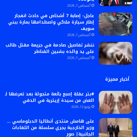
أغسطس 7, 2026
عاجل- إصابة 7 أشخاص في حادث انفجار
إطار سيارة ملاكي واصطدامها بمارة ببني
سويف
أغسطس 7, 2026
ننشر تفاصيل صادمة في جريمة مقتل طالب
على يد والده بشبين القناطر
أغسطس 7, 2026
أخبار مميزة
#بتر عقلة إصبع بائعة متجولة بعد تعرضها لـ
العض من سيدة إريترية في الدقي
يونيو 12, 2026
على هامش منتدى أنطاليا الدبلوماسي …
وزير الخارجية يجري سلسلة من اللقاءات
الجانبية| صور