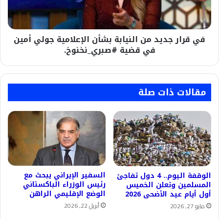
الإعلامية
جولي
أمين
في قرار جديد من النيابة بشأن الإعلامية جولي أمين
في
قضية
في قضية #صبري_نخنوخ.
#صبري_نخنوخ.
مقالات ذات صلة
السفير الإيراني يبحث مع
الوقفة اليوم.. 4 دول تفاجئ
رئيس الوزراء الباكستاني
المسلمين وتعلن الخميس
الوضع الإقليمي الراهن
أول أيام عيد الأضحى 2026
أبريل 22, 2026
مايو 27, 2026