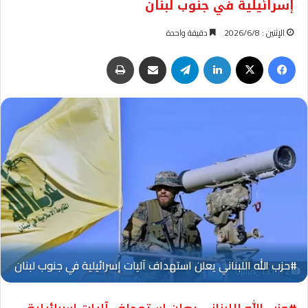
إسرائيلية في جنوب لبنان
الإثنين : 2026/6/8
دقيقة واحدة
فيسبوك
‫X
لينكدإن
تيلقرام
مشاركة عبر البريد
طباعة
Oplus_131072