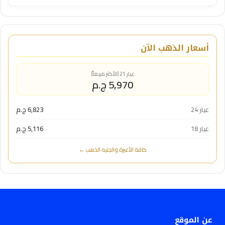
أسعار الذهب الآن
عيار 21 (الأكثر مبيعاً)
5,970 ج.م
عيار 24
6,823 ج.م
عيار 18
5,116 ج.م
كافة الأعيرة والجنيه الذهب ←
عن الموقع