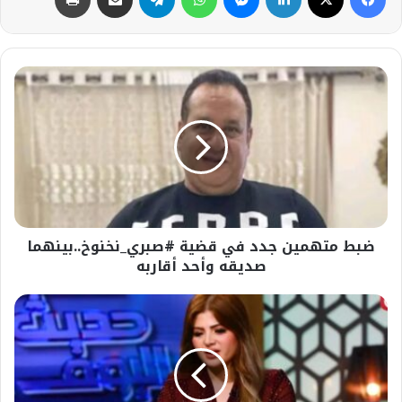
ضبط
متهمين
جدد
في
قضية
#صبري_نخنوخ..بينهما
صديقه
وأحد
أقاربه
ضبط متهمين جدد في قضية #صبري_نخنوخ..بينهما
صديقه وأحد أقاربه
في
قرار
جديد
من
النيابة
بشأن