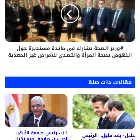
يشارك
في
مائدة
مستديرة
حول
النهوض
بصحة
#وزير الصحة يشارك في مائدة مستديرة حول
المرأة
والتصدي
النهوض بصحة المرأة والتصدي للأمراض غير المعدية
للأمراض
غير
المعدية
مقالات ذات صلة
نائب رئيس جامعة الأزهر:
عاجل- بعد قليل.. الرئيس
إجراءات صارمة لمنع تكرار