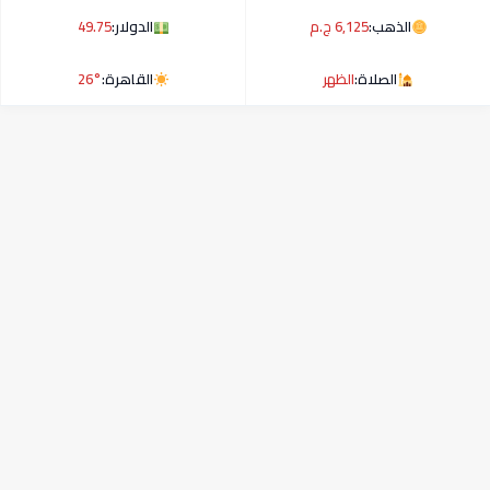
الذهب:
6,125 ج.م
الدولار:
49.75
الصلاة:
الظهر
القاهرة:
26°