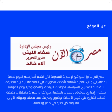
عن الموقع
مصر الان .. أبرز المواقع الإخبارية المصرية التي تقدم أخبار مصر اليوم لحظة
بلحظة، إلى جانب تغطية شاملة لأحدث التطورات في العاصمة الإدارية الجديدة،
الاقتصاد المصري، السياسة، الحوادث، الرياضة، والتكنولوجيا. يوفر الموقع
محتوى إخباري موثوق ومحدث باستمرار، مع تقارير حصرية وتحليلات دقيقة
تساعد القارئ على فهم الأحداث بوضوح وسرعة، مما يجعله وجهتك الأولى
لمتابعة كل جديد في مصر والعالم.