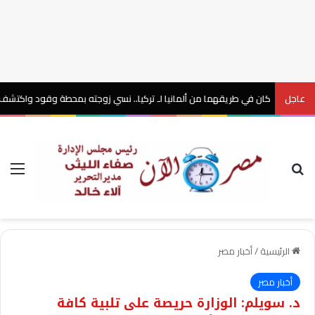
عاجل
كان في طريقهما من ألمانيا لـ تركيا.. نسي زوجته بمحطة وقود واكتشف غيابها بعد 6 ساعا
بحث عن
الق
الرئيسية
/
أخبار مصر
أخبار مصر
د. سويلم: الوزارة حريصة على تلبية كافة