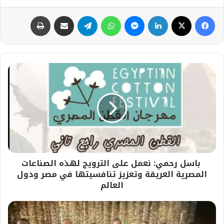
فيسبوك
‫X
لينكدإن
ماسنجر
واتساب
تيلقرام
مشاركة عبر البريد
طباعة
باسل
رحمي:
نعمل
على
الترويج
لهذه
الصناعات
المصرية
العريقة
باسل رحمي: نعمل على الترويج لهذه الصناعات
وتعزيز
تنافسيتها
المصرية العريقة وتعزيز تنافسيتها في مصر ودول
في
العالم
مصر
ودول
#وزير
العالم
الصحة