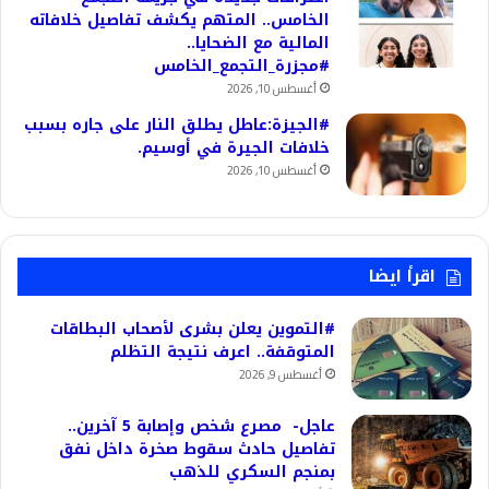
الخامس.. المتهم يكشف تفاصيل خلافاته
المالية مع الضحايا..
#مجزرة_التجمع_الخامس
أغسطس 10, 2026
#الجيزة:عاطل يطلق النار على جاره بسبب
خلافات الجيرة في أوسيم.
أغسطس 10, 2026
اقرأ ايضا
#التموين يعلن بشرى لأصحاب البطاقات
المتوقفة.. اعرف نتيجة التظلم
أغسطس 9, 2026
عاجل- مصرع شخص وإصابة 5 آخرين..
تفاصيل حادث سقوط صخرة داخل نفق
بمنجم السكري للذهب