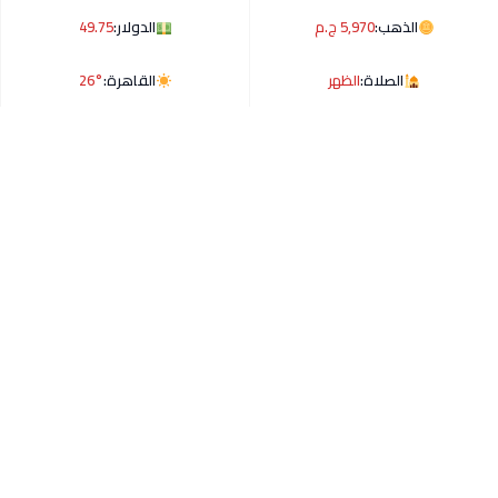
الذهب:
5,970 ج.م
الدولار:
49.75
الصلاة:
الظهر
القاهرة:
26°