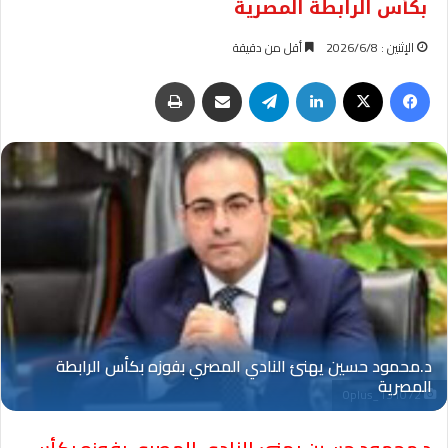
بكأس الرابطة المصرية
الإثنين : 2026/6/8
أقل من دقيقة
فيسبوك
‫X
لينكدإن
تيلقرام
مشاركة عبر البريد
طباعة
Oplus_131072