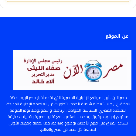
عن الموقع
مصر الان .. أبرز المواقع الإخبارية المصرية التي تقدم أخبار مصر اليوم لحظة
بلحظة، إلى جانب تغطية شاملة لأحدث التطورات في العاصمة الإدارية الجديدة،
الاقتصاد المصري، السياسة، الحوادث، الرياضة، والتكنولوجيا. يوفر الموقع
محتوى إخباري موثوق ومحدث باستمرار، مع تقارير حصرية وتحليلات دقيقة
تساعد القارئ على فهم الأحداث بوضوح وسرعة، مما يجعله وجهتك الأولى
لمتابعة كل جديد في مصر والعالم.