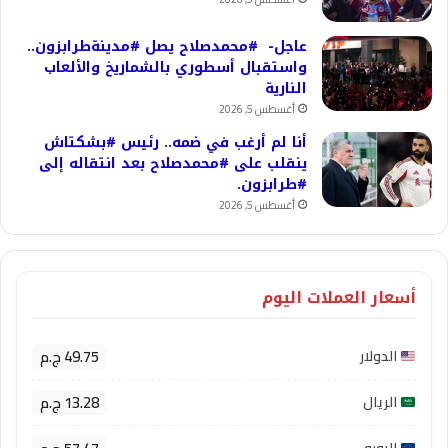
عاجل- #محمدصلاح يصل #مدينةطرابزون..
واستقبال أسطوري بالشماريخ والألعاب
النارية
أغسطس 5, 2026
أنا لم أرغب في ضمه.. رئيس #بشكتاش
ينقلب على #محمدصلاح بعد انتقاله إلى
#طرابزون.
أغسطس 5, 2026
أسعار العملات اليوم
49.75 ج.م
الدولار
13.28 ج.م
الريال