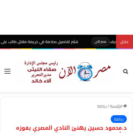
عاجل
ننشر تفاصيل صادمة في جريمة مقتل طالب على يد والده بش
مصر الآن
بحث عن
الق
الرئيسية
/
رياضة
رياضة
د.محمود حسين يهنئ النادي المصري بفوزه