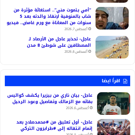
“أمي بتموت مني”.. استغاثة مؤثرة من
شاب بالمنوفية لإنقاذ والدته بعد 5
سنوات من المعاناة مع ورم غامض.. فيديو
أغسطس 7, 2026
عاجل- تحذير عاجل من الأرصاد لـ
المصطافين على شوطئ 8 مدن
أغسطس 6, 2026
اقرأ ايضا
عاجل- بيان ناري من بيزيرا يكشف كواليس
بقائه مع الزمالك وتفاصيل وعود الرحيل
أغسطس 6, 2026
عاجل- أول تعليق من #محمدصلاح بعد
إتمام انتقاله إلى #طرابزون التركي
أغسطس 5, 2026