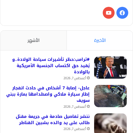
فيسبوك
‫YouTube
الأخيرة
الأشهر
#ترامب:حظر تأشيرات سياحة الولادة..و
يُقيد حق اكتساب الجنسية الأمريكية
بالولادة
أغسطس 7, 2026
عاجل- إصابة 7 أشخاص في حادث انفجار
إطار سيارة ملاكي واصطدامها بمارة ببني
سويف
أغسطس 7, 2026
ننشر تفاصيل صادمة في جريمة مقتل
طالب على يد والده بشبين القناطر
أغسطس 7, 2026