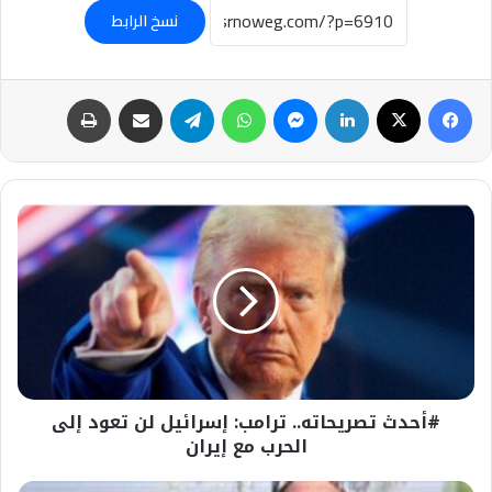
نسخ الرابط
فيسبوك
‫X
لينكدإن
ماسنجر
واتساب
تيلقرام
مشاركة عبر البريد
طباعة
#أحدث
تصريحاته..
ترامب:
إسرائيل
لن
تعود
إلى
الحرب
مع
#أحدث تصريحاته.. ترامب: إسرائيل لن تعود إلى
إيران
الحرب مع إيران
#معاش