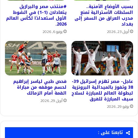
بسبب الأوضاع الأمنية..
#منتخب مصر والبرازيل
السلطات الأسترالية تمنع
يتعادلان (1-1) في الشوط
مدرب العراق من السفر إلى
الأول استعدادًا لكأس العالم
بغداد
2026.
أبريل 23, 2026
يونيو 6, 2026
عاجل- مصر تهزم إسرائيل 39-
فحص طبي لياسر إبراهيم
38 وتفوز بالميدالية البرونزية
لحسم موقفه من مباراة
لبطولة العالم للمبارزة لسلاح
القمة أمام الزمالك
سيف المبارزة للفرق
أبريل 29, 2026
يوليو 29, 2026
تابعنا على :