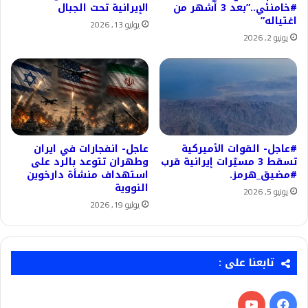
#خامنئي..”بعد 3 أشهر من
الإيرانية تحت الجبال
اغتياله”
يوليو 13, 2026
يونيو 2, 2026
#عاجل- القوات الأميركية
عاجل- انفجارات في ايران
تسقط 3 مسيّرات إيرانية قرب
وطهران تتوعد بالرد على
#مضيق_هرمز.
استهداف منشأة دارخوين
النووية
يونيو 5, 2026
يوليو 19, 2026
تابعنا على :
فيسبوك
‫YouTube