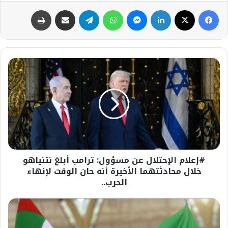
فيسبوك
‫X
لينكدإن
ماسنجر
واتساب
تيلقرام
مشاركة عبر البريد
طباعة
#إعلام
الإحتلال
عن
مسؤول:
ترامب
أبلغ
نتنياهو
خلال
محادثتهما
#إعلام الإحتلال عن مسؤول: ترامب أبلغ نتنياهو
الأخيرة
أنه
خلال محادثتهما الأخيرة أنه حان الوقت لإنهاء
حان
الحرب..
الوقت
لإنهاء
عاجل-
الحرب..
فارس:
الطائرة