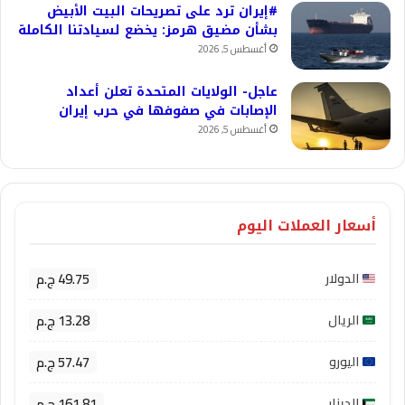
#إيران ترد على تصريحات البيت الأبيض
بشأن مضيق هرمز: يخضع لسيادتنا الكاملة
أغسطس 5, 2026
عاجل- الولايات المتحدة تعلن أعداد
الإصابات في صفوفها في حرب إيران
أغسطس 5, 2026
أسعار العملات اليوم
49.75 ج.م
الدولار
13.28 ج.م
الريال
57.47 ج.م
اليورو
161.81 ج.م
الدينار