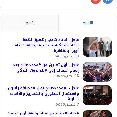
الأخيرة
الأشهر
عاجل- ادعاء كاذب وتلفيق تهمة..
الداخلية تكشف حقيقة واقعة “فتاة
أوبر” بالقاهرة
أغسطس 5, 2026
عاجل- أول تعليق من #محمدصلاح بعد
إتمام انتقاله إلى #طرابزون التركي
أغسطس 5, 2026
عاجل- #محمدصلاح يصل #مدينةطرابزون..
واستقبال أسطوري بالشماريخ والألعاب
النارية
أغسطس 5, 2026
#نقابةالصحفيين: فتاة واقعة أوبر ليست