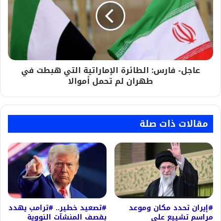
الإماراتية
التي
هبطت
في
طهران
لم
عاجل- فارس: الطائرة الإماراتية التي هبطت في
تحمل
أموالا
طهران لم تحمل أموالا
مقالات ذات صلة
#إيران تحدد مكان وموعد
#تصعيد خطير.. #ترامب يهدد
مراسم تشييع علي
بقصف المنشآت النووية