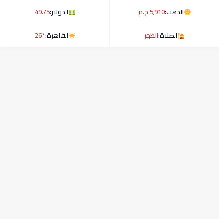
الذهب:
5,910 ج.م
الدولار:
49.75
الصلاة:
الظهر
القاهرة:
26°