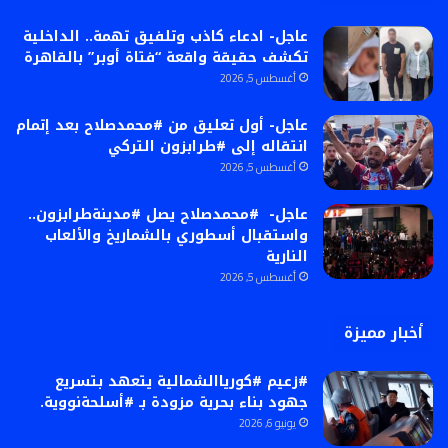
عاجل- ادعاء كاذب وتلفيق تهمة.. الداخلية
تكشف حقيقة واقعة “فتاة أوبر” بالقاهرة
أغسطس 5, 2026
عاجل- أول تعليق من #محمدصلاح بعد إتمام
انتقاله إلى #طرابزون التركي
أغسطس 5, 2026
عاجل- #محمدصلاح يصل #مدينةطرابزون..
واستقبال أسطوري بالشماريخ والألعاب
النارية
أغسطس 5, 2026
أخبار مميزة
#زعيم #كورياالشمالية يتعهد بتسريع
جهود بناء بحرية مزودة بـ #أسلحةنووية.
يونيو 6, 2026