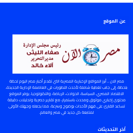
عن الموقع
مصر الان .. أبرز المواقع الإخبارية المصرية التي تقدم أخبار مصر اليوم لحظة
بلحظة، إلى جانب تغطية شاملة لأحدث التطورات في العاصمة الإدارية الجديدة،
الاقتصاد المصري، السياسة، الحوادث، الرياضة، والتكنولوجيا. يوفر الموقع
محتوى إخباري موثوق ومحدث باستمرار، مع تقارير حصرية وتحليلات دقيقة
تساعد القارئ على فهم الأحداث بوضوح وسرعة، مما يجعله وجهتك الأولى
لمتابعة كل جديد في مصر والعالم.
أخر التحديثات