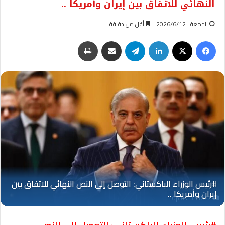
النهائي للاتفاق بين إيران وأمريكا ..
الجمعة : 2026/6/12
أقل من دقيقة
فيسبوك
‫X
لينكدإن
تيلقرام
مشاركة عبر البريد
طباعة
Oplus_131072