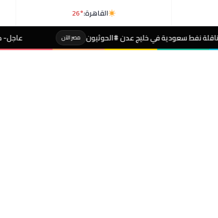
القاهرة:
26°
يج عدن #الحوثيون
عاجل- طالبة صاحبة مجموع 4% بالثانوية تفجر مفاجأة بعد التظلم
مصر الآن