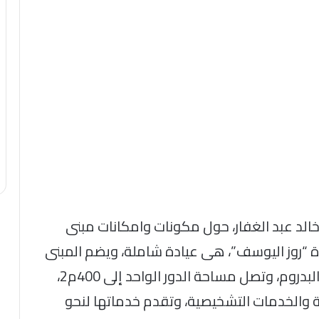
خالد عبد الغفار، حول مكونات وامكانات مبنى
دة “روز اليوسف”، هى عيادة شاملة، ويضم المبنى
الخاص بها 5 أدوار متكررة، بخلاف الأرضى والبدروم، وتصل مساحة الدور الواحد إلى 400م2،
ة والخدمات التشخيصية، وتقدم خدماتها لنحو