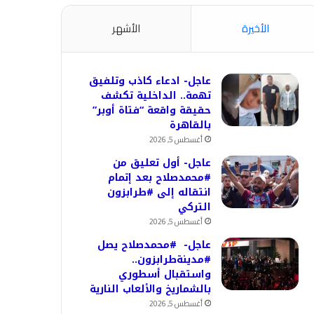
الأخيرة
الأشهر
عاجل- ادعاء كاذب وتلفيق
تهمة.. الداخلية تكشف
حقيقة واقعة “فتاة أوبر”
بالقاهرة
أغسطس 5, 2026
عاجل- أول تعليق من
#محمدصلاح بعد إتمام
انتقاله إلى #طرابزون
التركي
أغسطس 5, 2026
عاجل- #محمدصلاح يصل
#مدينةطرابزون..
واستقبال أسطوري
بالشماريخ والألعاب النارية
أغسطس 5, 2026