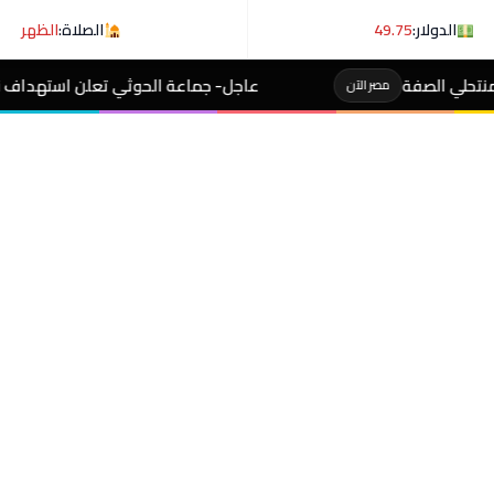
الدولار:
49.75
الصلاة:
الظهر
عاجل- جماعة الحوثي تعلن استهداف ناقلة نفط سعودية في خل