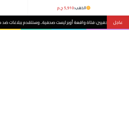
الذهب:
5,910 ج.م
عاجل
واقعة أوبر ليست صحفية.. وسنتقدم ببلاغات ضد منتحلي الصفة
مصر الآن