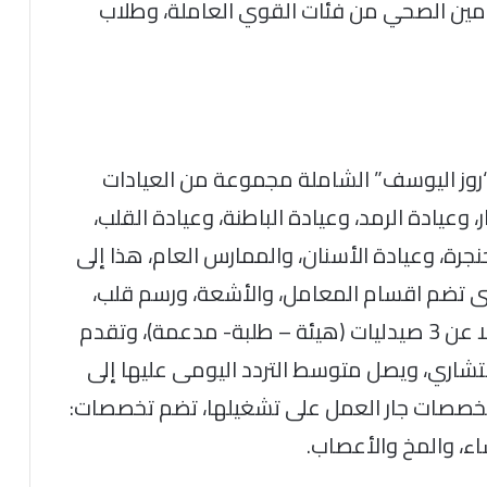
أمين الصحي من فئات القوي العاملة، وطلاب
روز اليوسف” الشاملة مجموعة من العيادات
 وعيادة الرمد، وعيادة الباطنة، وعيادة القلب،
نجرة، وعيادة الأسنان، والممارس العام، هذا إلى
تى تضم اقسام المعامل، والأشعة، ورسم قلب،
والموجات الصوتية، والعلاج الطبيعي، فضلا عن 3 صيدليات (هيئة – طلبة- مدعمة)، وتقدم
 خلال 28 أخصائي واستشاري، ويصل متوسط التردد اليومى عليها إلى
 التخصصات جار العمل على تشغيلها، تضم تخصصات:
اء، والمخ والأعصاب.