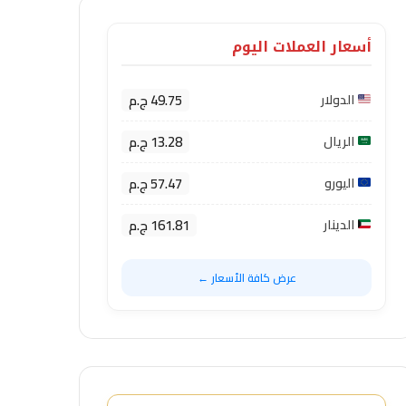
أسعار العملات اليوم
49.75 ج.م
الدولار
13.28 ج.م
الريال
57.47 ج.م
اليورو
161.81 ج.م
الدينار
عرض كافة الأسعار ←