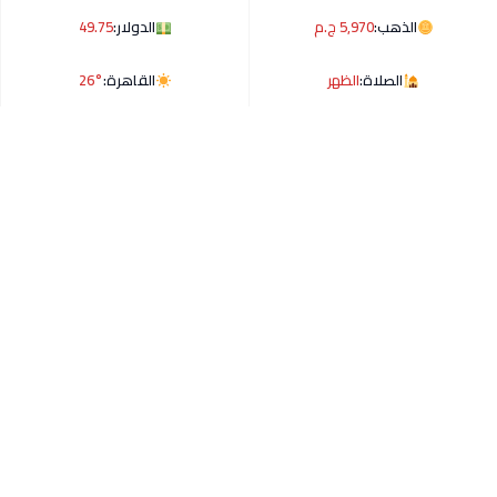
الذهب:
5,970 ج.م
الدولار:
49.75
الصلاة:
الظهر
القاهرة:
26°