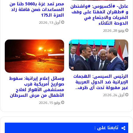
مصر تمد غزة بـ5060 طنا من
عاجل- #أكسيوس: #واشنطن
المساعدات ضمن قافلة زاد
و #طهران اتفقتا على وقف
العزة الـ175
الضربات والاجتماع في
أبريل 13, 2026
الدوحة الثلاثاء
يونيو 28, 2026
الرئيس السيسى: الهجمات
وسائل إعلام إيرانية: سقوط
الإيرانية ضد الدول العربية
صواريخ أمريكية قرب
غير مقبولة تحت أى ظرف..
مستشفى الأهواز لعلاج
أبريل 24, 2026
الأطفال من مرض السرطان
يوليو 15, 2026
تابعنا على :