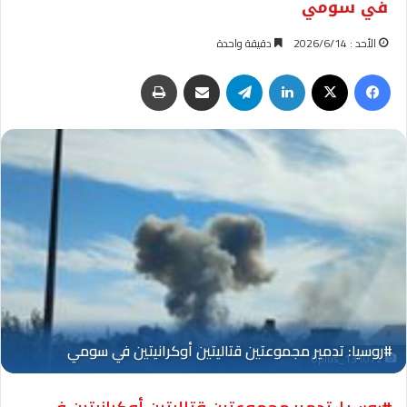
في سومي
الأحد : 2026/6/14
دقيقة واحدة
فيسبوك
‫X
لينكدإن
تيلقرام
مشاركة عبر البريد
طباعة
Oplus_131072