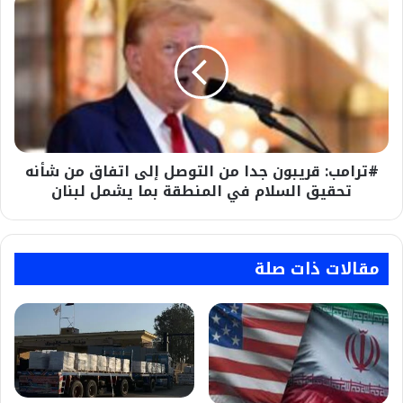
قريبون
جدا
من
التوصل
إلى
اتفاق
من
شأنه
#ترامب: قريبون جدا من التوصل إلى اتفاق من شأنه
تحقيق
السلام
تحقيق السلام في المنطقة بما يشمل لبنان
في
المنطقة
بما
يشمل
مقالات ذات صلة
لبنان