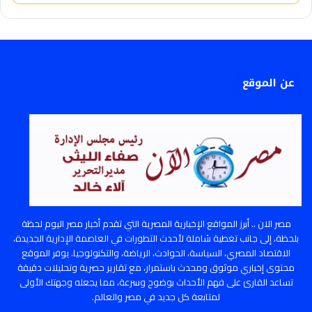
عن الموقع
مصر الان .. أبرز المواقع الإخبارية المصرية التي تقدم أخبار مصر اليوم لحظة
بلحظة، إلى جانب تغطية شاملة لأحدث التطورات في العاصمة الإدارية الجديدة،
الاقتصاد المصري، السياسة، الحوادث، الرياضة، والتكنولوجيا. يوفر الموقع
محتوى إخباري موثوق ومحدث باستمرار، مع تقارير حصرية وتحليلات دقيقة
تساعد القارئ على فهم الأحداث بوضوح وسرعة، مما يجعله وجهتك الأولى
لمتابعة كل جديد في مصر والعالم.