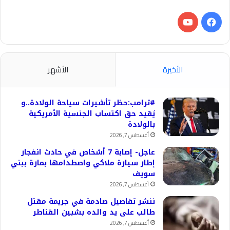
فيسبوك
‫YouTube
الأخيرة
الأشهر
#ترامب:حظر تأشيرات سياحة الولادة..و
يُقيد حق اكتساب الجنسية الأمريكية
بالولادة
أغسطس 7, 2026
عاجل- إصابة 7 أشخاص في حادث انفجار
إطار سيارة ملاكي واصطدامها بمارة ببني
سويف
أغسطس 7, 2026
ننشر تفاصيل صادمة في جريمة مقتل
طالب على يد والده بشبين القناطر
أغسطس 7, 2026