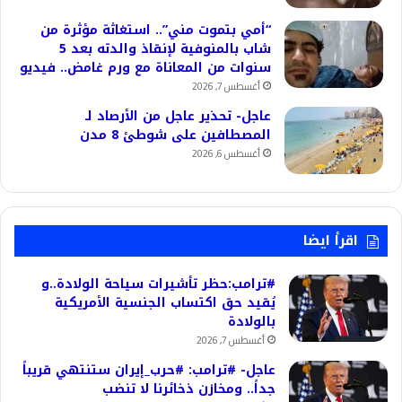
“أمي بتموت مني”.. استغاثة مؤثرة من
شاب بالمنوفية لإنقاذ والدته بعد 5
سنوات من المعاناة مع ورم غامض.. فيديو
أغسطس 7, 2026
عاجل- تحذير عاجل من الأرصاد لـ
المصطافين على شوطئ 8 مدن
أغسطس 6, 2026
اقرأ ايضا
#ترامب:حظر تأشيرات سياحة الولادة..و
يُقيد حق اكتساب الجنسية الأمريكية
بالولادة
أغسطس 7, 2026
عاجل- #ترامب: #حرب_إيران ستنتهي قريباً
جداً.. ومخازن ذخائرنا لا تنضب