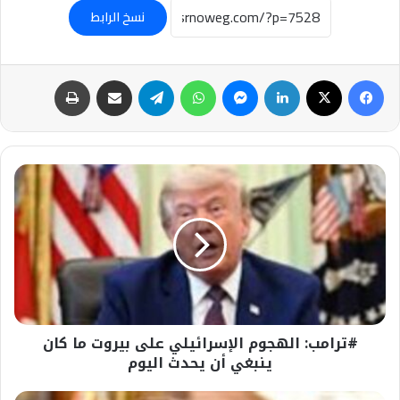
نسخ الرابط
فيسبوك
‫X
لينكدإن
ماسنجر
واتساب
تيلقرام
مشاركة عبر البريد
طباعة
#ترامب:
الهجوم
الإسرائيلي
على
بيروت
ما
كان
ينبغي
أن
#ترامب: الهجوم الإسرائيلي على بيروت ما كان
يحدث
اليوم
ينبغي أن يحدث اليوم
#ترامب: