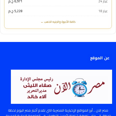
عيار 24
6,971 ج.م
عيار 18
5,228 ج.م
كافة الأعيرة والجنيه الذهب ←
عن الموقع
مصر الان .. أبرز المواقع الإخبارية المصرية التي تقدم أخبار مصر اليوم لحظة
بلحظة، إلى جانب تغطية شاملة لأحدث التطورات في العاصمة الإدارية الجديدة،