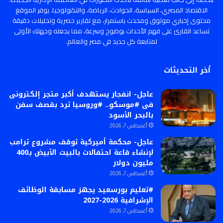
الاقتصاد المصري، السياسة، الحوادث، الرياضة، والتكنولوجيا. يوفر الموقع
محتوى إخباري موثوق ومحدث باستمرار، مع تقارير حصرية وتحليلات دقيقة
تساعد القارئ على فهم الأحداث بوضوح وسرعة، مما يجعله وجهتك الأولى
لمتابعة كل جديد في مصر والعالم.
أخر التحديثات
عاجل- انفجار يستهدف أكبر متجر إلكترونى
فى #موسكو.. #وروسيا ترد بقصف سفن
بالبحر الأسود
أغسطس 7, 2026
عاجل- محكمة أميركية توقف مشروع ترامب
لإنشاء قاعة احتفالات بالبيت الأبيض بـ400
مليون دولار
أغسطس 7, 2026
#تعليم بورسعيد يجهز مسابقة الوظائف
الإشرافية 2026-2027
أغسطس 7, 2026