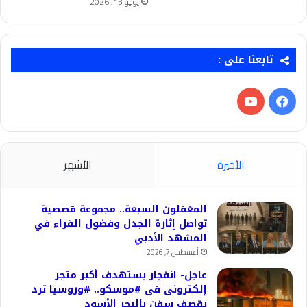
يونيو 13, 2026
تابعنا على :
فيسبوك
‫YouTube
الأخيرة
الأشهر
المغفلون السبعة.. مجموعة قصصية
تواصل إثارة الجدل وفضول القراء في
المشهد الأدبي
أغسطس 7, 2026
عاجل- انفجار يستهدف أكبر متجر
إلكترونى فى #موسكو.. #وروسيا ترد
بقصف سفن بالبحر الأسود