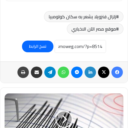
زلزال فنزويلا يشعر به سكان كولومبيا
موقع مصر الآن الاخباري
نسخ الرابط
فيسبوك
‫X
لينكدإن
ماسنجر
واتساب
تيلقرام
مشاركة عبر البريد
طباعة
#زلزال
عنيف
بقوة
7.1
درجة
يضرب