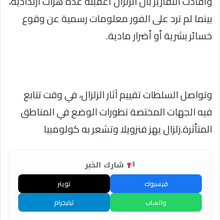
وأفادت التقارير بأن الزلزال أعقبته عدة هزات ارتدادية،
بينما لم ترد على الفور معلومات رسمية عن وقوع
خسائر بشرية أو أضرار مادية.
وتواصل السلطات تقييم آثار الزلزال، في وقت تتابع
فيه الجهات المختصة تطورات الوضع في المناطق
المتأثرة.زلزال يهز فنزويلا وتشعر به كولومبيا
شارك الخبر
فيسبوك
تويتر
واتساب
تيليجرام