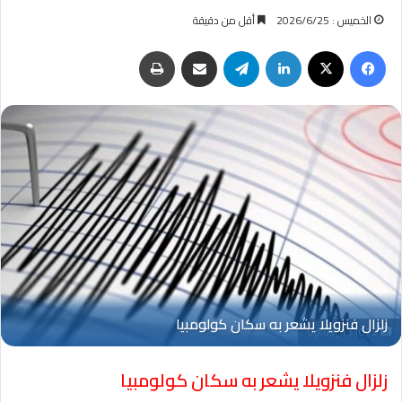
الخميس : 2026/6/25
أقل من دقيقة
فيسبوك
‫X
لينكدإن
تيلقرام
مشاركة عبر البريد
طباعة
Oplus_131072
زلزال فنزويلا يشعر به سكان كولومبيا