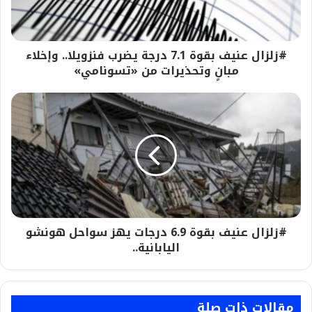
فنزويلا..
وإخلاء
مبانٍ
#زلزال عنيف بقوة 7.1 درجة يضرب فنزويلا.. وإخلاء
وتحذيرات
من
مبانٍ وتحذيرات من «تسونامي»
«تسونامي»
#زلزال
عنيف
بقوة
6.9
درجات
يهز
سواحل
هونشو
اليابانية..
#زلزال عنيف بقوة 6.9 درجات يهز سواحل هونشو
اليابانية..
مقالات ذات صلة