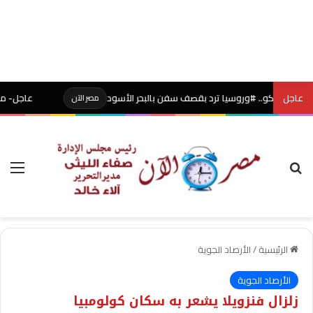
عاجل
سكو.. #وروسيا ترد بقصف سفن بالبحر الأسود
عاجل- محكمة أميركية
مصر الآن
بحث عن
الق
الرئيسية
/
الأرصاد الجوية
الأرصاد الجوية
زلزال فنزويلا يشعر به سكان كولومبيا