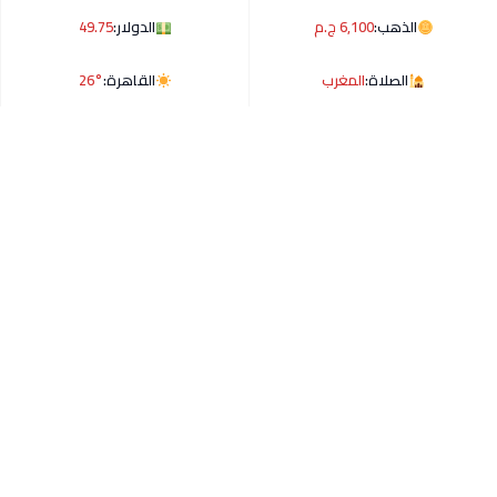
الذهب:
6,100 ج.م
الدولار:
49.75
الصلاة:
المغرب
القاهرة:
26°