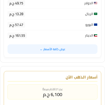
49.75 ج.م
الدولار
13.28 ج.م
الريال
57.47 ج.م
اليورو
161.55 ج.م
الدينار
عرض كافة الأسعار ←
أسعار الذهب الآن
عيار 21 (الأكثر مبيعاً)
6,100 ج.م