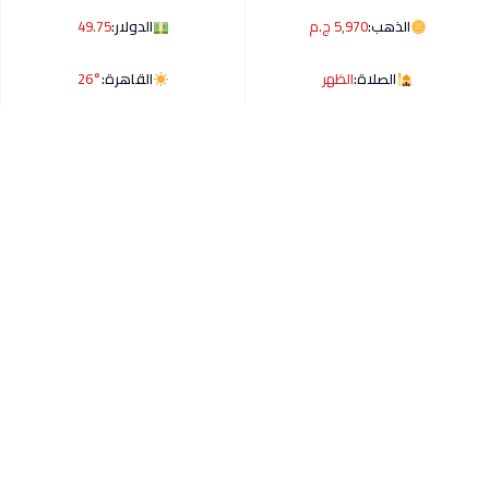
الذهب:
5,970 ج.م
الدولار:
49.75
الصلاة:
الظهر
القاهرة:
26°