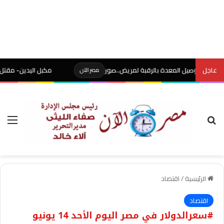
عاجل
يل المعدة بالرقبة لمريض..صور
مكبل اليدين- مقتل مسن داخل
مصر الآن
بحث عن
الق
الرئيسية
/
اقتصاد
اقتصاد
#سعرالدولار في مصر اليوم الأحد 14 يونيو