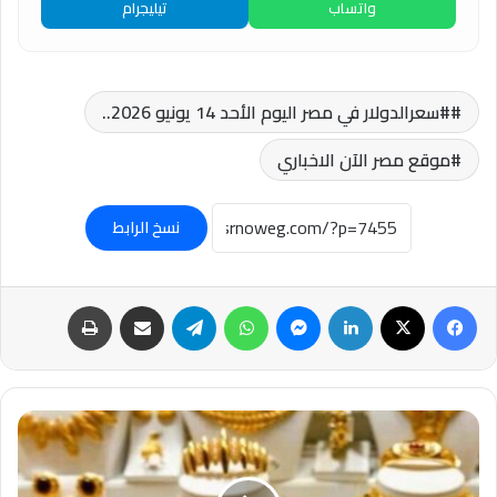
واتساب
تيليجرام
#سعرالدولار في مصر اليوم الأحد 14 يونيو 2026..
موقع مصر الآن الاخباري
نسخ الرابط
فيسبوك
‫X
لينكدإن
ماسنجر
واتساب
تيلقرام
مشاركة عبر البريد
طباعة
#سعرالذهب
في
مصر
اليوم