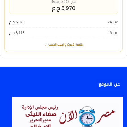
عيار 21 (الأكثر مبيعاً)
5,970 ج.م
عيار 24
6,823 ج.م
عيار 18
5,116 ج.م
كافة الأعيرة والجنيه الذهب ←
عن الموقع