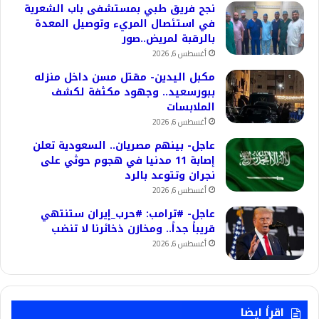
نجح فريق طبي بمستشفى باب الشعرية
في استئصال المريء وتوصيل المعدة
بالرقبة لمريض..صور
أغسطس 6, 2026
مكبل اليدين- مقتل مسن داخل منزله
ببورسعيد.. وجهود مكثفة لكشف
الملابسات
أغسطس 6, 2026
عاجل- بينهم مصريان.. السعودية تعلن
إصابة 11 مدنيا في هجوم حوثي على
نجران وتتوعد بالرد
أغسطس 6, 2026
عاجل- #ترامب: #حرب_إيران ستنتهي
قريباً جداً.. ومخازن ذخائرنا لا تنضب
أغسطس 6, 2026
اقرأ ايضا