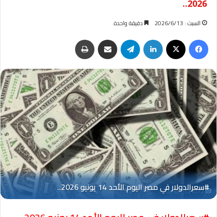
2026..
السبت : 2026/6/13
دقيقة واحدة
فيسبوك
‫X
لينكدإن
تيلقرام
مشاركة عبر البريد
طباعة
Oplus_131072