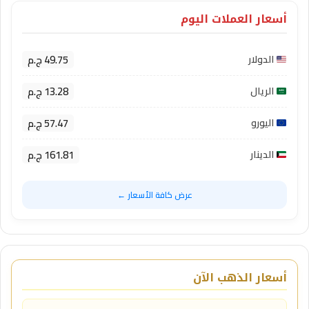
أسعار العملات اليوم
49.75 ج.م
الدولار
13.28 ج.م
الريال
57.47 ج.م
اليورو
161.81 ج.م
الدينار
عرض كافة الأسعار ←
أسعار الذهب الآن