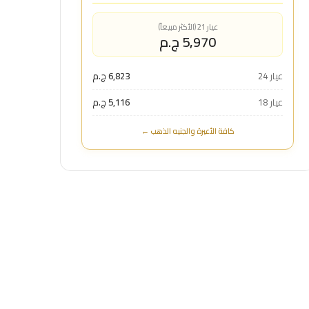
عيار 21 (الأكثر مبيعاً)
5,970 ج.م
عيار 24
6,823 ج.م
عيار 18
5,116 ج.م
كافة الأعيرة والجنيه الذهب ←