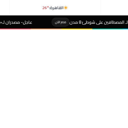
القاهرة:
26°
عاجل- مصدران لـ«رويترز»: السعودية وباكستان
مصر الآن