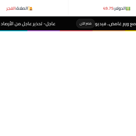
الدولار:
49.75
الصلاة:
الفجر
عاجل- تحذير عاجل من الأرصاد لـ المصطافين على شوطئ 8 مدن
لآن