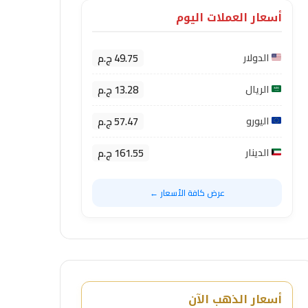
أسعار العملات اليوم
49.75 ج.م
الدولار
13.28 ج.م
الريال
57.47 ج.م
اليورو
161.55 ج.م
الدينار
عرض كافة الأسعار ←
أسعار الذهب الآن