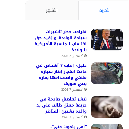
الأخيرة
الأشهر
#ترامب:حظر تأشيرات
سياحة الولادة..و يُقيد حق
اكتساب الجنسية الأمريكية
بالولادة
أغسطس 7, 2026
عاجل- إصابة 7 أشخاص في
حادث انفجار إطار سيارة
ملاكي واصطدامها بمارة
ببني سويف
أغسطس 7, 2026
ننشر تفاصيل صادمة في
جريمة مقتل طالب على يد
والده بشبين القناطر
أغسطس 7, 2026
“أمي بتموت مني”..