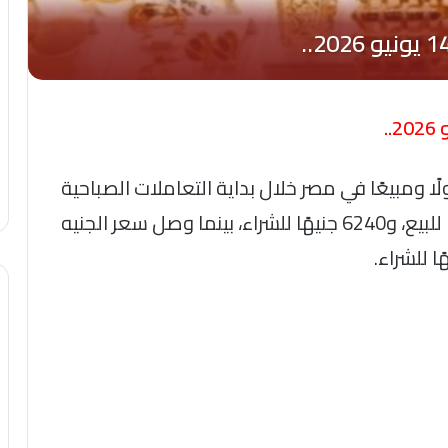
ذهب عيار 21 الأكثر تداولًا ومبيعًا في مصر خلال بداية التعاملات الصباحية
اليوم الأحد 14 يونيو 2026 نحو 6290 جنيهًا للبيع، و6240 جنيهًا للشراء، بينما وصل سعر الجنيه