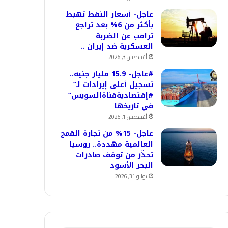
عاجل- أسعار النفط تهبط
بأكثر من 6% بعد تراجع
ترامب عن الضربة
العسكرية ضد إيران ..
أغسطس 3, 2026
#عاجل- 15.9 مليار جنيه..
تسجيل أعلى إيرادات لـ”
#إقتصاديةقناةالسويس”
في تاريخها
أغسطس 1, 2026
عاجل- 15% من تجارة القمح
العالمية مهددة.. روسيا
تحذّر من توقف صادرات
البحر الأسود
يوليو 31, 2026