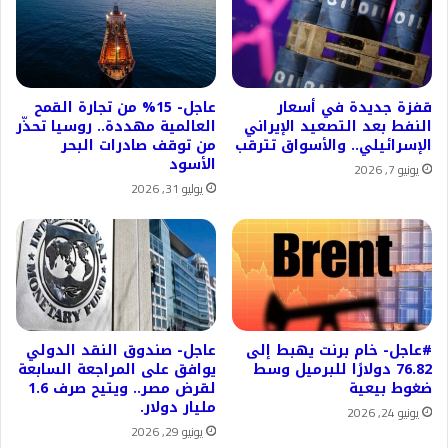
قفزة جديدة في أسعار
عاجل- 15% من تجارة القمح
النفط بعد التصعيد الإيراني
العالمية مهددة.. روسيا تحذّر
الإسرائيلي.. والأسواق تترقب
من توقف صادرات البحر
الأسود
يونيو 7, 2026
يوليو 31, 2026
#عاجل- خام برنت يهبط إلى
عاجل- صندوق النقد الدولي
76.82 دولارًا للبرميل وسط
يوافق على المراجعة السابعة
ضغوط بيعية
لقرض مصر.. ويتيح صرف 1.6
مليار دولار.
يونيو 24, 2026
يونيو 29, 2026