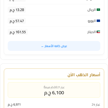
13.28 ج.م
الريال
57.47 ج.م
اليورو
161.55 ج.م
الدينار
عرض كافة الأسعار ←
أسعار الذهب الآن
عيار 21 (الأكثر مبيعاً)
6,100 ج.م
عيار 24
6,971 ج.م