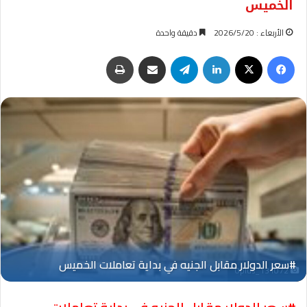
الخميس
الأربعاء : 2026/5/20
دقيقة واحدة
فيسبوك
‫X
لينكدإن
تيلقرام
مشاركة عبر البريد
طباعة
Oplus_131072