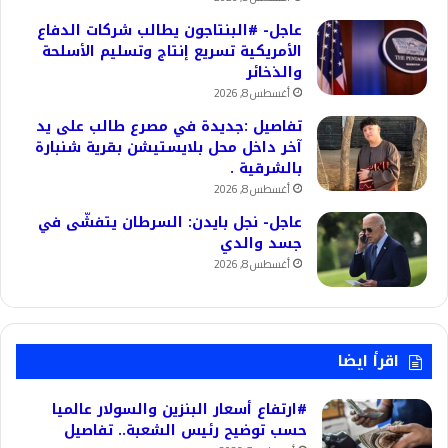
عاجل- #البنتاجون يطالب شركات الدفاع
الأمريكية تسريع إنتاج وتسليم الأسلحة
والذخائر
أغسطس 8, 2026
تفاصيل :جديدة في مصرع طالب على يد
آخر داخل محل بلايستيشن بقرية شنبارة
بالشرقية .
أغسطس 8, 2026
عاجل- نجل بايدن: السرطان يتفشّى في
جسد والدي
أغسطس 8, 2026
اقرأ ايضا
#ارتفاع أسعار البنزين والسولار عالميا
حسب توضيح رئيس الشعبة.. تفاصيل