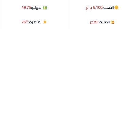
الذهب:
6,100 ج.م
الدولار:
49.75
الصلاة:
الفجر
القاهرة:
26°