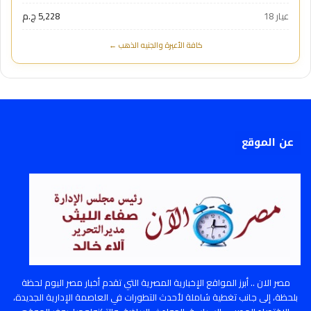
عيار 18
5,228 ج.م
كافة الأعيرة والجنيه الذهب ←
عن الموقع
مصر الان .. أبرز المواقع الإخبارية المصرية التي تقدم أخبار مصر اليوم لحظة
بلحظة، إلى جانب تغطية شاملة لأحدث التطورات في العاصمة الإدارية الجديدة،