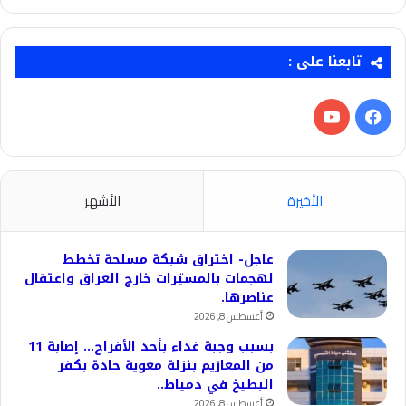
تابعنا على :
فيسبوك
‫YouTube
الأخيرة
الأشهر
عاجل- اختراق شبكة مسلحة تخطط
لهجمات بالمسيّرات خارج العراق واعتقال
عناصرها.
أغسطس 8, 2026
بسبب وجبة غداء بأحد الأفراح… إصابة 11
من المعازيم بنزلة معوية حادة بكفر
البطيخ في دمياط..
أغسطس 8, 2026