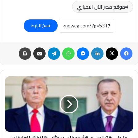
موقع مصر الآن الاخباري
نسخ الرابط
فيسبوك
‫X
لينكدإن
ماسنجر
واتساب
تيلقرام
مشاركة عبر البريد
طباعة
عاجل-
#ترامب
و
#أردوغان
يبحثان
هاتفيًا
العلاقات
الثنائية
وتطورات
الأوضاع