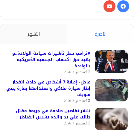
فيسبوك
‫YouTube
الأخيرة
الأشهر
#ترامب:حظر تأشيرات سياحة الولادة..و
يُقيد حق اكتساب الجنسية الأمريكية
بالولادة
أغسطس 7, 2026
عاجل- إصابة 7 أشخاص في حادث انفجار
إطار سيارة ملاكي واصطدامها بمارة ببني
سويف
أغسطس 7, 2026
ننشر تفاصيل صادمة في جريمة مقتل
طالب على يد والده بشبين القناطر
أغسطس 7, 2026