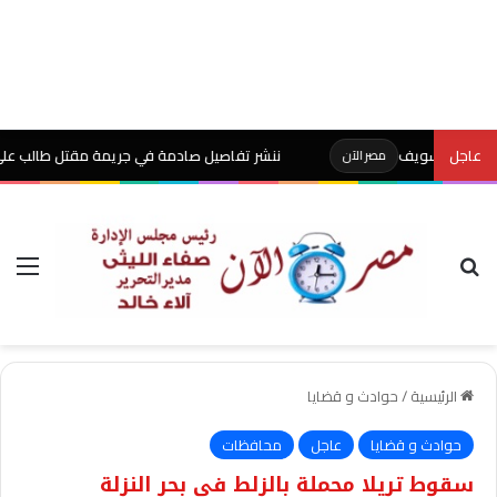
عاجل
ننشر تفاصيل صادمة في جريمة مقتل طالب على يد والده 
مصر الآن
بحث عن
الق
الرئيسية
/
حوادث و قضايا
حوادث و قضايا
عاجل
محافظات
سقوط تريلا محملة بالزلط في بحر النزلة