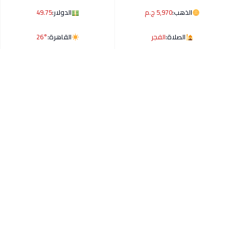
الذهب:
5,970 ج.م
الدولار:
49.75
الصلاة:
الفجر
القاهرة:
26°