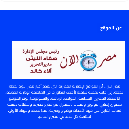
عن الموقع
مصر الان .. أبرز المواقع الإخبارية المصرية التي تقدم أخبار مصر اليوم لحظة
بلحظة، إلى جانب تغطية شاملة لأحدث التطورات في العاصمة الإدارية الجديدة،
الاقتصاد المصري، السياسة، الحوادث، الرياضة، والتكنولوجيا. يوفر الموقع
محتوى إخباري موثوق ومحدث باستمرار، مع تقارير حصرية وتحليلات دقيقة
تساعد القارئ على فهم الأحداث بوضوح وسرعة، مما يجعله وجهتك الأولى
لمتابعة كل جديد في مصر والعالم.