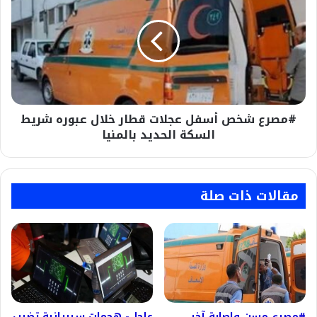
عالمي
أسفل
جديد
عجلات
قطار
خلال
عبوره
شريط
السكة
#مصرع شخص أسفل عجلات قطار خلال عبوره شريط
الحديد
بالمنيا
السكة الحديد بالمنيا
مقالات ذات صلة
#مصرع مسن وإصابة آخر
عاجل- هجمات سيبرانية تضرب