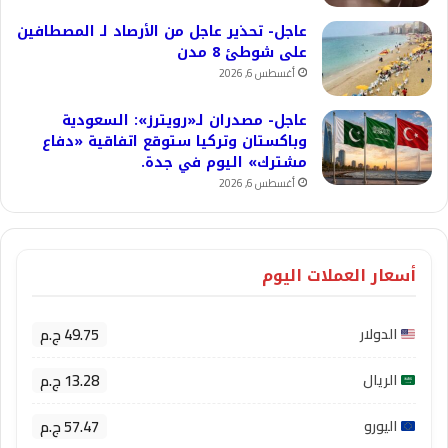
عاجل- تحذير عاجل من الأرصاد لـ المصطافين
على شوطئ 8 مدن
أغسطس 6, 2026
عاجل- مصدران لـ«رويترز»: السعودية
وباكستان وتركيا ستوقع اتفاقية «دفاع
مشترك» اليوم في جدة.
أغسطس 6, 2026
أسعار العملات اليوم
49.75 ج.م
الدولار
13.28 ج.م
الريال
57.47 ج.م
اليورو