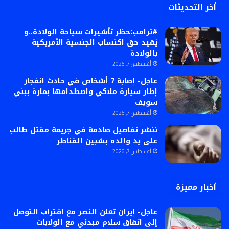
أخر التحديثات
#ترامب:حظر تأشيرات سياحة الولادة..و
يُقيد حق اكتساب الجنسية الأمريكية
بالولادة
أغسطس 7, 2026
عاجل- إصابة 7 أشخاص في حادث انفجار
إطار سيارة ملاكي واصطدامها بمارة ببني
سويف
أغسطس 7, 2026
ننشر تفاصيل صادمة في جريمة مقتل طالب
على يد والده بشبين القناطر
أغسطس 7, 2026
أخبار مميزة
عاجل- إيران تعلن النصر مع اقتراب التوصل
إلى اتفاق سلام مبدئي مع الولايات