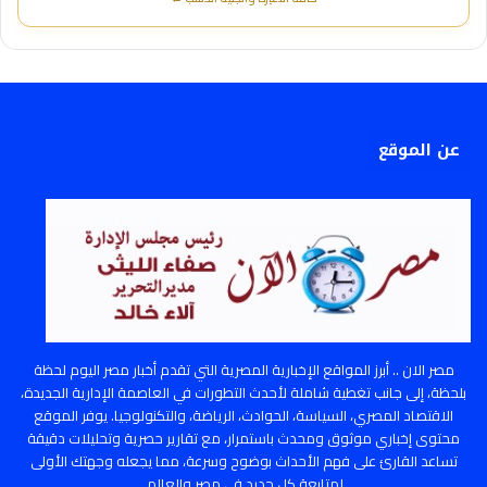
عن الموقع
مصر الان .. أبرز المواقع الإخبارية المصرية التي تقدم أخبار مصر اليوم لحظة
بلحظة، إلى جانب تغطية شاملة لأحدث التطورات في العاصمة الإدارية الجديدة،
الاقتصاد المصري، السياسة، الحوادث، الرياضة، والتكنولوجيا. يوفر الموقع
محتوى إخباري موثوق ومحدث باستمرار، مع تقارير حصرية وتحليلات دقيقة
تساعد القارئ على فهم الأحداث بوضوح وسرعة، مما يجعله وجهتك الأولى
لمتابعة كل جديد في مصر والعالم.