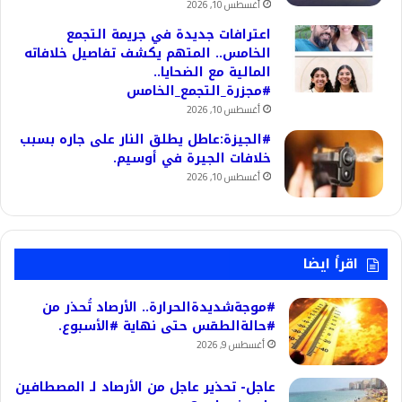
أغسطس 10, 2026
اعترافات جديدة في جريمة التجمع
الخامس.. المتهم يكشف تفاصيل خلافاته
المالية مع الضحايا..
#مجزرة_التجمع_الخامس
أغسطس 10, 2026
#الجيزة:عاطل يطلق النار على جاره بسبب
خلافات الجيرة في أوسيم.
أغسطس 10, 2026
اقرأ ايضا
#موجةشديدةالحرارة.. الأرصاد تُحذر من
#حالةالطقس حتى نهاية #الأسبوع.
أغسطس 9, 2026
عاجل- تحذير عاجل من الأرصاد لـ المصطافين