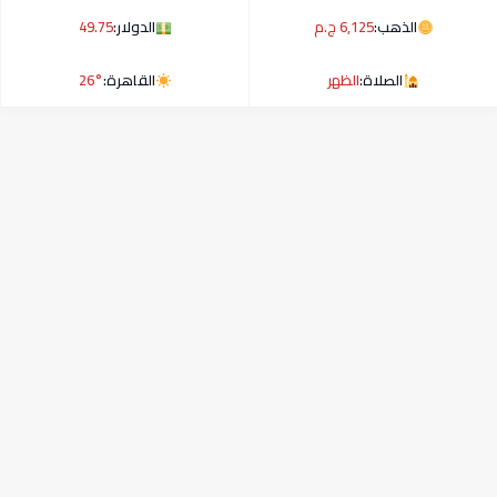
الذهب:
6,125 ج.م
الدولار:
49.75
الصلاة:
الظهر
القاهرة:
26°