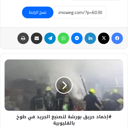
نسخ الرابط
فيسبوك
‫X
لينكدإن
ماسنجر
واتساب
تيلقرام
مشاركة عبر البريد
طباعة
#إخماد
حريق
بورشة
لتصنيع
الجريد
في
طوخ
بالقليوبية
#إخماد حريق بورشة لتصنيع الجريد في طوخ
بالقليوبية