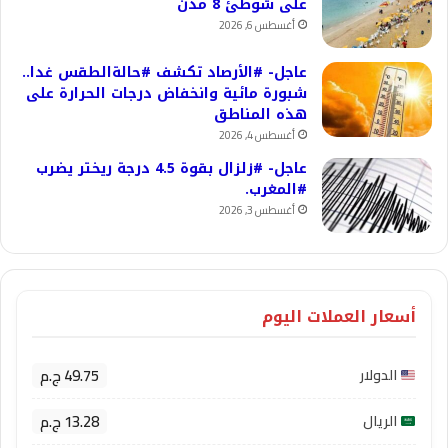
على شوطئ 8 مدن
أغسطس 6, 2026
عاجل- #الأرصاد تكشف #حالةالطقس غدا..
شبورة مائية وانخفاض درجات الحرارة على
هذه المناطق
أغسطس 4, 2026
عاجل- #زلزال بقوة 4.5 درجة ريختر يضرب
#المغرب.
أغسطس 3, 2026
أسعار العملات اليوم
49.75 ج.م
الدولار
13.28 ج.م
الريال