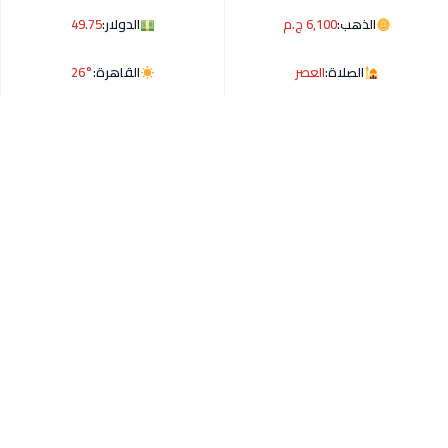
الذهب:
6,100 ج.م
الدولار:
49.75
الصلاة:
العصر
القاهرة:
26°