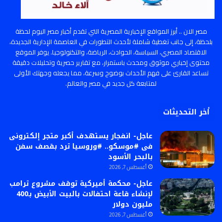
مصر الان .. أبرز المواقع الإخبارية المصرية التي تقدم أخبار مصر اليوم لحظة
بلحظة، إلى جانب تغطية شاملة لأحدث التطورات في العاصمة الإدارية الجديدة،
الاقتصاد المصري، السياسة، الحوادث، الرياضة، والتكنولوجيا. يوفر الموقع
محتوى إخباري موثوق ومحدث باستمرار، مع تقارير حصرية وتحليلات دقيقة
تساعد القارئ على فهم الأحداث بوضوح وسرعة، مما يجعله وجهتك الأولى
لمتابعة كل جديد في مصر والعالم.
أخر التحديثات
عاجل- انفجار يستهدف أكبر متجر إلكترونى
فى #موسكو.. #وروسيا ترد بقصف سفن
بالبحر الأسود
أغسطس 7, 2026
عاجل- محكمة أميركية توقف مشروع ترامب
لإنشاء قاعة احتفالات بالبيت الأبيض بـ400
مليون دولار
أغسطس 7, 2026