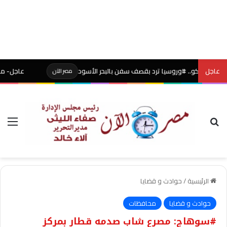
عاجل
سكو.. #وروسيا ترد بقصف سفن بالبحر الأسود
عاجل- محكمة أميركي
مصر الآن
بحث عن
الق
الرئيسية
/
حوادث و قضايا
حوادث و قضايا
محافظات
#سوهاج: مصرع شاب صدمه قطار بمركز