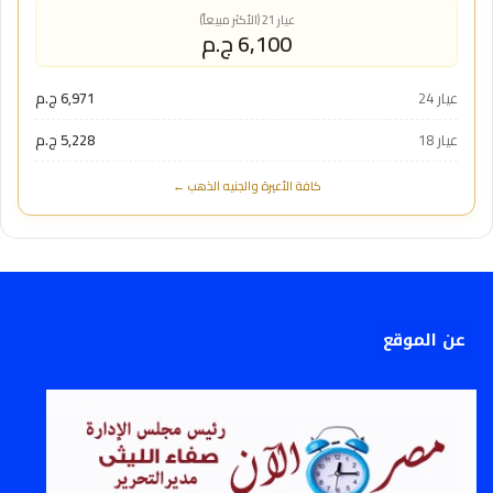
عيار 21 (الأكثر مبيعاً)
6,100 ج.م
عيار 24
6,971 ج.م
عيار 18
5,228 ج.م
كافة الأعيرة والجنيه الذهب ←
عن الموقع