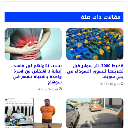
مقالات ذات صلة
#ضبط 3000 لتر سولار قبل
بسبب تناولهم لبن فاسد..
تهريبها للسوق السوداء في
إصابة 3 أشخاص من أسرة
بني سويف
واحدة باشتباه تسمم في
سوهاج
مايو 10, 2026
يوليو 24, 2026