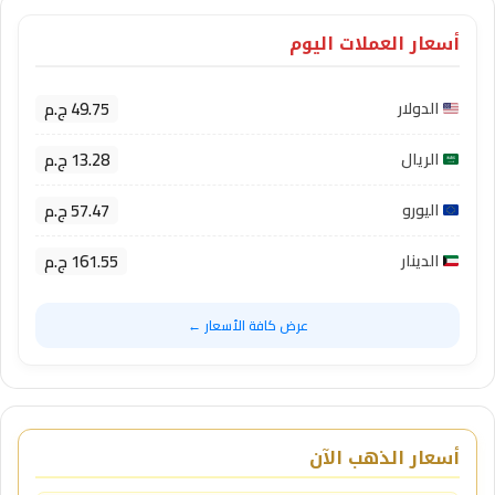
أسعار العملات اليوم
49.75 ج.م
الدولار
13.28 ج.م
الريال
57.47 ج.م
اليورو
161.55 ج.م
الدينار
عرض كافة الأسعار ←
أسعار الذهب الآن