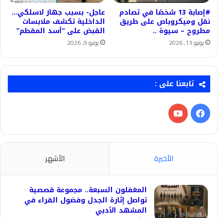
#إصابة 13 شخصًا في تصادم
عاجل- بسبب جهاز لاسلكي…
نقل وميكروباص على طريق
الداخلية تكشف ملابسات
مطروح – سيوة ..
القبض على “أسد المقطم”
يونيو 13, 2026
يونيو 9, 2026
تابعنا على :
فيسبوك
‫YouTube
الأخيرة
الأشهر
المغفلون السبعة.. مجموعة قصصية
تواصل إثارة الجدل وفضول القراء في
المشهد الأدبي