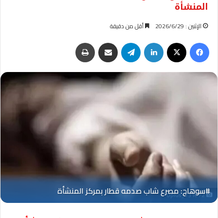
المنشأة
الإثنين : 2026/6/29
أقل من دقيقة
فيسبوك
‫X
لينكدإن
تيلقرام
مشاركة عبر البريد
طباعة
Oplus_131072