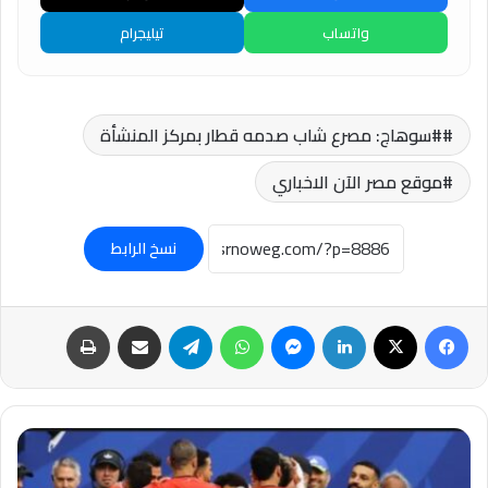
واتساب
تيليجرام
#سوهاج: مصرع شاب صدمه قطار بمركز المنشأة
موقع مصر الآن الاخباري
نسخ الرابط
فيسبوك
‫X
لينكدإن
ماسنجر
واتساب
تيلقرام
مشاركة عبر البريد
طباعة
تشكيل
منتخب
مصر