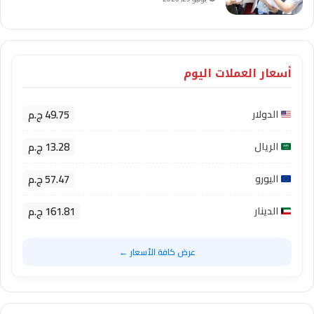
أسعار العملات اليوم
49.75 ج.م
الدولار
13.28 ج.م
الريال
57.47 ج.م
اليورو
161.81 ج.م
الدينار
عرض كافة الأسعار ←