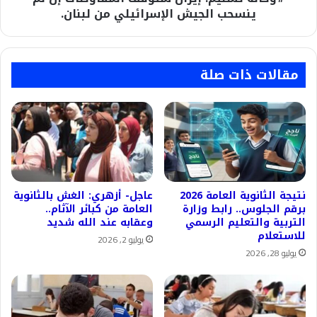
من
ينسحب الجيش الإسرائيلي من لبنان.
لبنان.
مقالات ذات صلة
نتيجة الثانوية العامة 2026
عاجل- أزهري: الغش بالثانوية
برقم الجلوس.. رابط وزارة
العامة من كبائر الآثام..
التربية والتعليم الرسمي
وعقابه عند الله شديد
للاستعلام
يوليو 2, 2026
يوليو 28, 2026