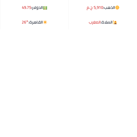
الذهب:
5,910 ج.م
الدولار:
49.75
الصلاة:
المغرب
القاهرة:
26°