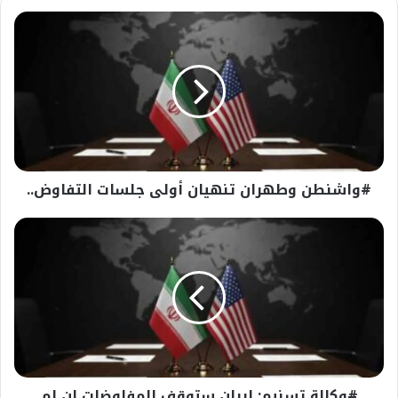
#واشنطن
وطهران
تنهيان
أولى
جلسات
التفاوض..
#واشنطن وطهران تنهيان أولى جلسات التفاوض..
#وكالة
تسنيم:
إيران
ستوقف
المفاوضات
إن
لم
ينسحب
الجيش
#وكالة تسنيم: إيران ستوقف المفاوضات إن لم
الإسرائيلي