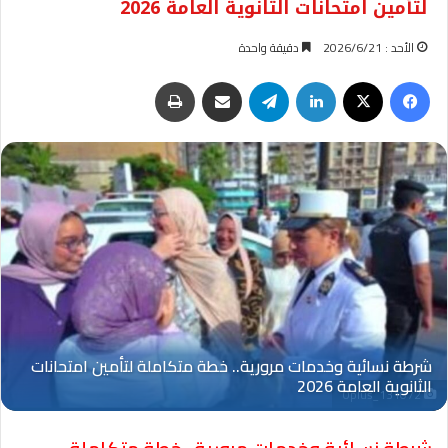
لتأمين امتحانات الثانوية العامة 2026
الأحد : 2026/6/21
دقيقة واحدة
فيسبوك
‫X
لينكدإن
تيلقرام
مشاركة عبر البريد
طباعة
Oplus_131072