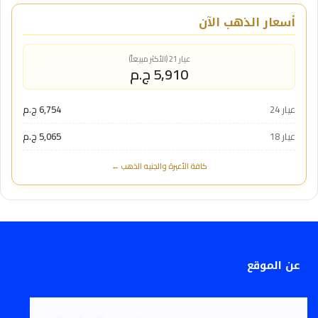
أسعار الذهب الآن
عيار 21 (الأكثر مبيعاً)
5,910 ج.م
عيار 24
6,754 ج.م
عيار 18
5,065 ج.م
كافة الأعيرة والجنيه الذهب ←
عن الموقع