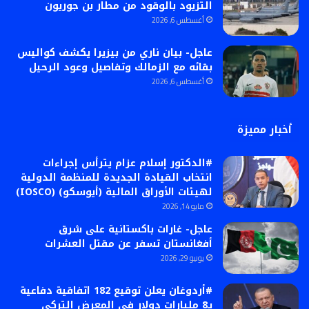
التزيود بالوقود من مطار بن جوريون
أغسطس 6, 2026
عاجل- بيان ناري من بيزيرا يكشف كواليس
بقائه مع الزمالك وتفاصيل وعود الرحيل
أغسطس 6, 2026
أخبار مميزة
#الدكتور إسلام عزام يترأس إجراءات
انتخاب القيادة الجديدة للمنظمة الدولية
لهيئات الأوراق المالية (أيوسكو) (IOSCO)
مايو 14, 2026
عاجل- غارات باكستانية على شرق
أفغانستان تسفر عن مقتل العشرات
يونيو 29, 2026
#أردوغان يعلن توقيع 182 اتفاقية دفاعية
بـ8 مليارات دولار في المعرض التركي