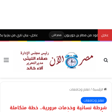
عاجل
بالوقود من مطار بن جوريون
عاجل- بيان ناري من بيزيرا يكشف ك
مصر الآن
بحث عن
الق
الرئيسية
/
تعلم وجامعات
تعلم وجامعات
شرطة نسائية وخدمات مرورية.. خطة متكاملة