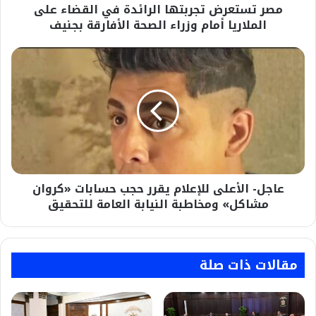
مصر تستعرض تجربتها الرائدة في القضاء على
وزراء
الصحة
الملاريا أمام وزراء الصحة الأفارقة بجنيف
الأفارقة
بجنيف
عاجل-
الأعلى
للإعلام
يقرر
حجب
حسابات
«كروان
مشاكل»
ومخاطبة
عاجل- الأعلى للإعلام يقرر حجب حسابات «كروان
النيابة
العامة
مشاكل» ومخاطبة النيابة العامة للتحقيق
للتحقيق
مقالات ذات صلة