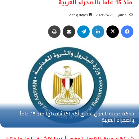
منذ 15 عاماً بالصحراء الغربية
الخميس : 2026/5/21
دقيقة واحدة
فيسبوك
‫X
لينكدإن
تيلقرام
مشاركة عبر البريد
طباعة
Oplus_131072