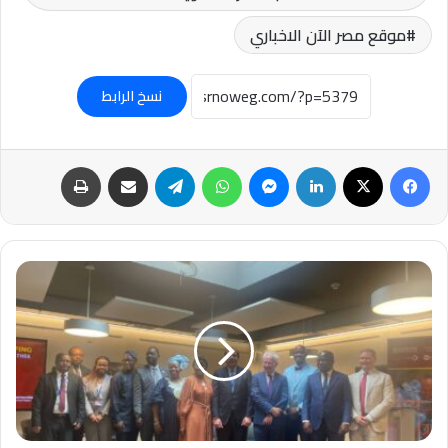
موقع مصر الآن الاخباري
نسخ الرابط
فيسبوك
‫X
لينكدإن
ماسنجر
واتساب
تيلقرام
مشاركة عبر البريد
طباعة
مصر
تستعرض
تجربتها
الرائدة
في
القضاء
على
الملاريا
أمام