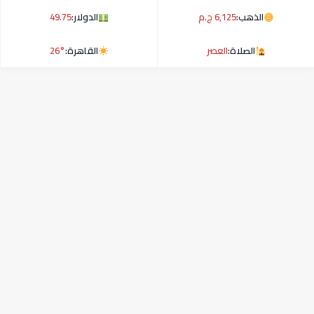
الذهب:
6,125 ج.م
الدولار:
49.75
الصلاة:
العصر
القاهرة:
26°