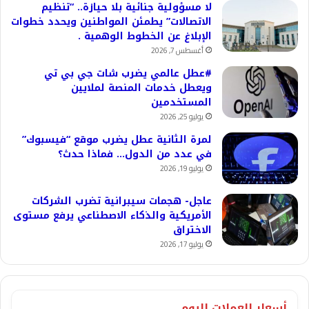
لا مسؤولية جنائية بلا حيازة.. “تنظيم
الاتصالات” يطمئن المواطنين ويحدد خطوات
الإبلاغ عن الخطوط الوهمية .
أغسطس 7, 2026
#عطل عالمي يضرب شات جي بي تي
ويعطل خدمات المنصة لملايين
المستخدمين
يوليو 25, 2026
لمرة الثانية عطل يضرب موقع “فيسبوك”
في عدد من الدول… فماذا حدث؟
يوليو 19, 2026
عاجل- هجمات سيبرانية تضرب الشركات
الأمريكية والذكاء الاصطناعي يرفع مستوى
الاختراق
يوليو 17, 2026
أسعار العملات اليوم