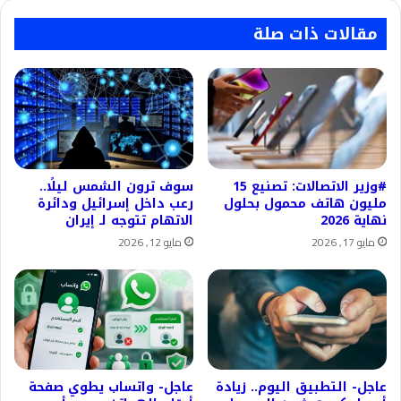
مقالات ذات صلة
#وزير الاتصالات: تصنيع 15
سوف ترون الشمس ليلًا..
مليون هاتف محمول بحلول
رعب داخل إسرائيل ودائرة
نهاية 2026
الاتهام تتوجه لـ إيران
مايو 17, 2026
مايو 12, 2026
عاجل- التطبيق اليوم.. زيادة
عاجل- واتساب يطوي صفحة