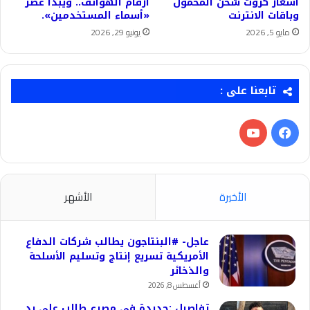
أسعار كروت شحن المحمول
أرقام الهواتف.. ويبدأ عصر
وباقات الانترنت
«أسماء المستخدمين».
مايو 5, 2026
يونيو 29, 2026
تابعنا على :
فيسبوك
‫YouTube
الأخيرة
الأشهر
عاجل- #البنتاجون يطالب شركات الدفاع
الأمريكية تسريع إنتاج وتسليم الأسلحة
والذخائر
أغسطس 8, 2026
تفاصيل :جديدة في مصرع طالب على يد