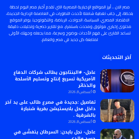
مصر الان .. أبرز المواقع الإخبارية المصرية التي تقدم أخبار مصر اليوم لحظة
بلحظة، إلى جانب تغطية شاملة لأحدث التطورات في العاصمة الإدارية الجديدة،
الاقتصاد المصري، السياسة، الحوادث، الرياضة، والتكنولوجيا. يوفر الموقع
محتوى إخباري موثوق ومحدث باستمرار، مع تقارير حصرية وتحليلات دقيقة
تساعد القارئ على فهم الأحداث بوضوح وسرعة، مما يجعله وجهتك الأولى
لمتابعة كل جديد في مصر والعالم.
أخر التحديثات
عاجل- #البنتاجون يطالب شركات الدفاع
الأمريكية تسريع إنتاج وتسليم الأسلحة
والذخائر
أغسطس 8, 2026
تفاصيل :جديدة في مصرع طالب على يد آخر
داخل محل بلايستيشن بقرية شنبارة
بالشرقية .
أغسطس 8, 2026
عاجل- نجل بايدن: السرطان يتفشّى في
جسد والدي