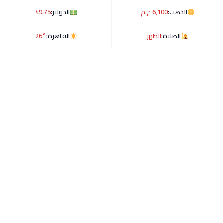
الذهب:
6,100 ج.م
الدولار:
49.75
الصلاة:
الظهر
القاهرة:
26°