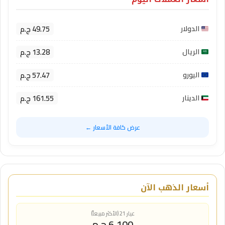
49.75 ج.م
الدولار
13.28 ج.م
الريال
57.47 ج.م
اليورو
161.55 ج.م
الدينار
عرض كافة الأسعار ←
أسعار الذهب الآن
عيار 21 (الأكثر مبيعاً)
6,100 ج.م