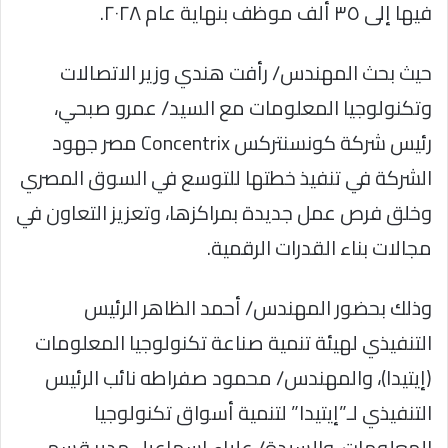
فيها إلى ٣٥ ألف موظف بنهاية عام ٢٠٢٨.
حيث بحث المهندس/ رأفت هندي وزير الاتصالات
وتكنولوجيا المعلومات مع السيد/ عمرو صبحي،
رئيس شركة كونسنتركس Concentrix مصر جهود
الشركة في تنفيذ خطتها للتوسع في السوق المصري
وخلق فرص عمل جديدة بمراكزها، وتعزيز التعاون في
مجالات بناء القدرات الرقمية.
وذلك بحضور المهندس/ أحمد الظاهر الرئيس
التنفيذي لهيئة تنمية صناعة تكنولوجيا المعلومات
(إيتيدا)، والمهندس/ محمود صفراطه نائب الرئيس
التنفيذي لـ”إيتيدا” لتنمية أسواق تكنولوجيا
المعلومات، والسيدة/ علياء إسماعيل مدير قسم