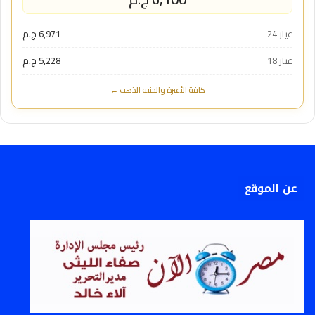
عيار 24
6,971 ج.م
عيار 18
5,228 ج.م
كافة الأعيرة والجنيه الذهب ←
عن الموقع