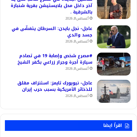
آخر داخل محل بلايستيشن بقرية شنبارة
بالشرقية .
أغسطس 8, 2026
عاجل- نجل بايدن: السرطان يتفشّى في
جسد والدي
أغسطس 8, 2026
#مصرع شخص وإصابة 19 في تصادم
سيارة أجرة وجرار زراعي بكفر الشيخ
أغسطس 8, 2026
عاجل- نيويورك تايمز: استنزاف مقلق
للذخائر الأمريكية بسبب حرب إيران
أغسطس 8, 2026
اقرأ ايضا