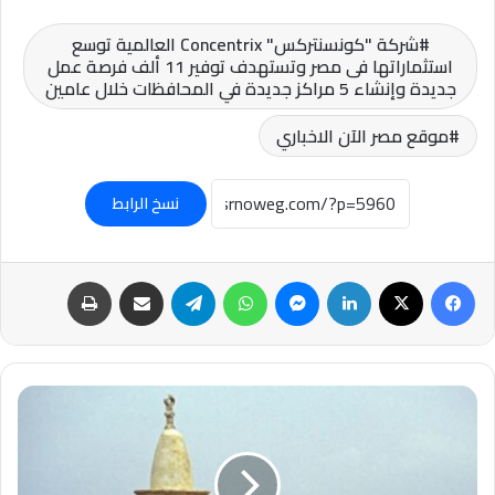
شركة "كونسنتركس" Concentrix العالمية توسع
استثماراتها فى مصر وتستهدف توفير 11 ألف فرصة عمل
جديدة وإنشاء 5 مراكز جديدة في المحافظات خلال عامين
موقع مصر الآن الاخباري
نسخ الرابط
فيسبوك
‫X
لينكدإن
ماسنجر
واتساب
تيلقرام
مشاركة عبر البريد
طباعة
عاجل-
بدعم
من
المتطرف
بن