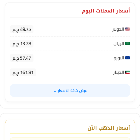
أسعار العملات اليوم
49.75 ج.م
الدولار
13.28 ج.م
الريال
57.47 ج.م
اليورو
161.81 ج.م
الدينار
عرض كافة الأسعار ←
أسعار الذهب الآن