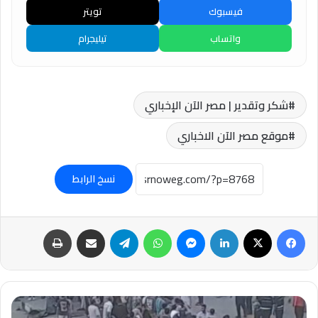
فيسبوك
تويتر
واتساب
تيليجرام
شكر وتقدير | مصر الآن الإخباري
موقع مصر الآن الاخباري
نسخ الرابط
فيسبوك
‫X
لينكدإن
ماسنجر
واتساب
تيلقرام
مشاركة عبر البريد
طباعة
#مصرع
وإصابة