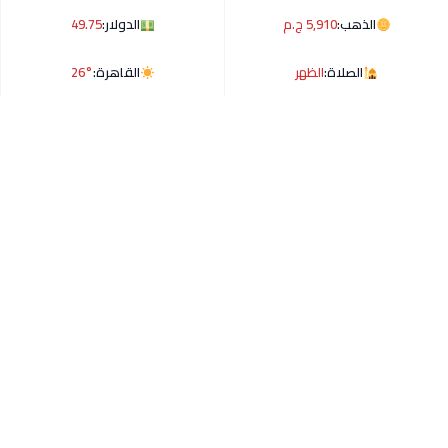
الذهب:
5,910 ج.م
الدولار:
49.75
الصلاة:
الظهر
القاهرة:
26°