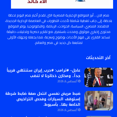
مصر الان .. أبرز المواقع الإخبارية المصرية التي تقدم أخبار مصر اليوم لحظة
بلحظة، إلى جانب تغطية شاملة لأحدث التطورات في العاصمة الإدارية الجديدة،
الاقتصاد المصري، السياسة، الحوادث، الرياضة، والتكنولوجيا. يوفر الموقع
محتوى إخباري موثوق ومحدث باستمرار، مع تقارير حصرية وتحليلات دقيقة
تساعد القارئ على فهم الأحداث بوضوح وسرعة، مما يجعله وجهتك الأولى
لمتابعة كل جديد في مصر والعالم.
أخر التحديثات
عاجل- #ترامب: #حرب_إيران ستنتهي قريباً
جداً.. ومخازن ذخائرنا لا تنضب
أغسطس 6, 2026
ضبط مريض نفسي انتحل صفة ضابط شرطة
إستوقف السيارات وفحص التراخيص
الخاصة بها.. بأسيوط.
أغسطس 6, 2026