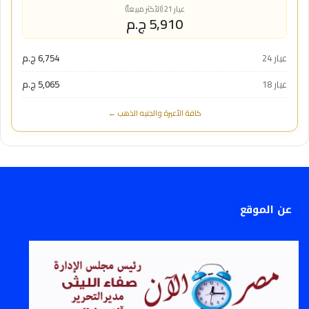
عيار 21 (الأكثر مبيعاً)
5,910 ج.م
عيار 24
6,754 ج.م
عيار 18
5,065 ج.م
كافة الأعيرة والجنيه الذهب ←
عن الموقع