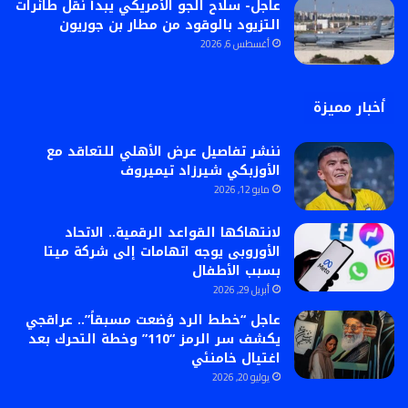
عاجل- سلاح الجو الأمريكي يبدأ نقل طائرات
التزيود بالوقود من مطار بن جوريون
أغسطس 6, 2026
أخبار مميزة
ننشر تفاصيل عرض الأهلي للتعاقد مع
الأوزبكي شيرزاد تيميروف
مايو 12, 2026
لانتهاكها القواعد الرقمية.. الاتحاد
الأوروبى يوجه اتهامات إلى شركة ميتا
بسبب الأطفال
أبريل 29, 2026
عاجل “خطط الرد وُضعت مسبقاً”.. عراقجي
يكشف سر الرمز “110” وخطة التحرك بعد
اغتيال خامنئي
يوليو 20, 2026