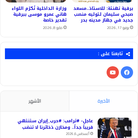
برقية تهنئة: للاستاذ..مسعد
وزارة الداخلية تُكرّم اللواء
صبحي سليمان لتوليه منصب
هاني عمرو موسى ببرقية
جديد في جهاز مدينه بدر
تقدير خاصة
يونيو 17, 2026
مايو 8, 2026
تابعنا على :
فيسبوك
‫YouTube
الأخيرة
الأشهر
عاجل- #ترامب: #حرب_إيران ستنتهي
قريباً جداً.. ومخازن ذخائرنا لا تنضب
أغسطس 6, 2026