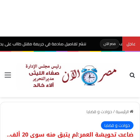
عاجل
ننشر تفاصيل صادمة في جريمة مقتل طالب على يد والده بشبين
مصر الآن
بحث عن
الق
الرئيسية
/
حوادث و قضايا
حوادث و قضايا
ضاعت تحويشة العمر:لم يتبق منه سوى 20 ألف..