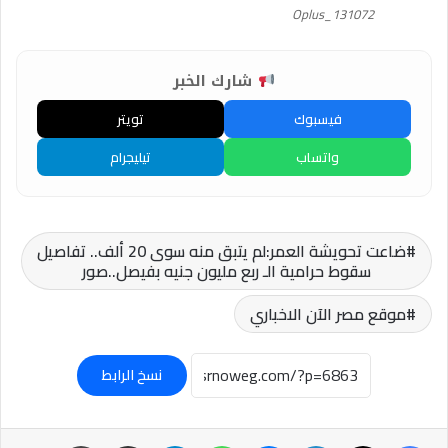
Oplus_131072
شارك الخبر
فيسبوك
تويتر
واتساب
تيليجرام
ضاعت تحويشة العمر:لم يتبق منه سوى 20 ألف.. تفاصيل
سقوط حرامية الـ ربع مليون جنيه بفيصل..صور
موقع مصر الآن الاخباري
نسخ الرابط
فيسبوك
‫X
لينكدإن
ماسنجر
واتساب
تيلقرام
مشاركة عبر البريد
طباعة