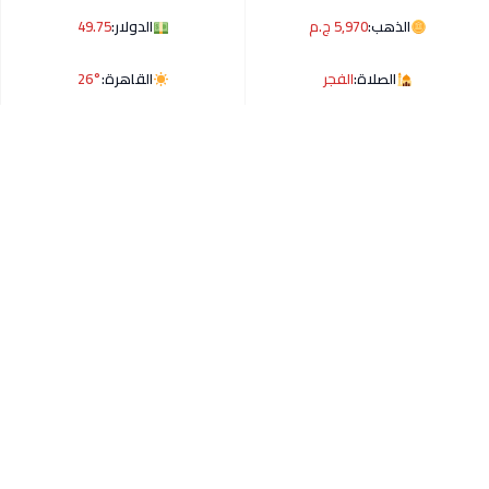
الذهب:
5,970 ج.م
الدولار:
49.75
الصلاة:
الفجر
القاهرة:
26°