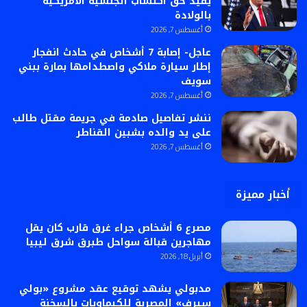
يُقيد حق اكتساب الجنسية الأمريكية
بالولادة
أغسطس 7, 2026
عاجل- إصابة 7 أشخاص في حادث انفجار
إطار سيارة ملاكي واصطدامها بمارة ببني
سويف
أغسطس 7, 2026
ننشر تفاصيل صادمة في جريمة مقتل طالب
على يد والده بشبين القناطر
أغسطس 7, 2026
أخبار مميزة
مصرع 6 أشخاص جراء غرق قارب كان يقل
مهاجرين قبالة سواحل طبرق شرق ليبيا
أبريل 18, 2026
مدبولي يشهد توقيع عقد مشروع «بولي
سيرف» المصرية للكيماويات بالسخنة