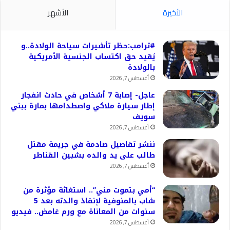
الأخيرة
الأشهر
#ترامب:حظر تأشيرات سياحة الولادة..و
يُقيد حق اكتساب الجنسية الأمريكية
بالولادة
أغسطس 7, 2026
عاجل- إصابة 7 أشخاص في حادث انفجار
إطار سيارة ملاكي واصطدامها بمارة ببني
سويف
أغسطس 7, 2026
ننشر تفاصيل صادمة في جريمة مقتل
طالب على يد والده بشبين القناطر
أغسطس 7, 2026
“أمي بتموت مني”.. استغاثة مؤثرة من
شاب بالمنوفية لإنقاذ والدته بعد 5
سنوات من المعاناة مع ورم غامض.. فيديو
أغسطس 7, 2026