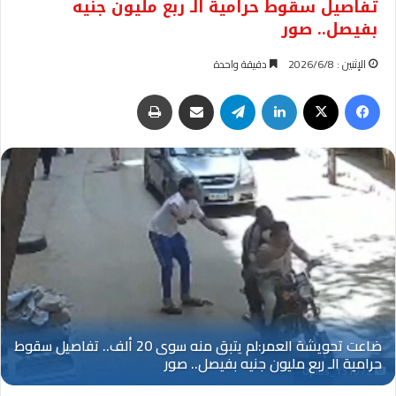
تفاصيل سقوط حرامية الـ ربع مليون جنيه
بفيصل.. صور
الإثنين : 2026/6/8
دقيقة واحدة
فيسبوك
‫X
لينكدإن
تيلقرام
مشاركة عبر البريد
طباعة
Oplus_131072