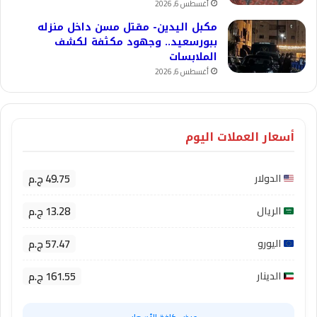
أغسطس 6, 2026
مكبل اليدين- مقتل مسن داخل منزله
ببورسعيد.. وجهود مكثفة لكشف
الملابسات
أغسطس 6, 2026
أسعار العملات اليوم
49.75 ج.م
الدولار
13.28 ج.م
الريال
57.47 ج.م
اليورو
161.55 ج.م
الدينار