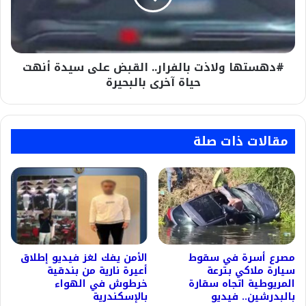
سيدة
أنهت
حياة
آخرى
#دهستها ولاذت بالفرار.. القبض على سيدة أنهت
بالبحيرة
حياة آخرى بالبحيرة
مقالات ذات صلة
مصرع أسرة في سقوط
الأمن يفك لغز فيديو إطلاق
سيارة ملاكي بترعة
أعيرة نارية من بندقية
المريوطية اتجاه سقارة
خرطوش في الهواء
بالبدرشين.. فيديو
بالإسكندرية