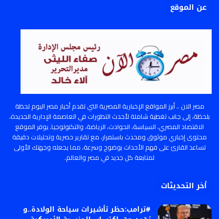
عن الموقع
مصر الان .. أبرز المواقع الإخبارية المصرية التي تقدم أخبار مصر اليوم لحظة
بلحظة، إلى جانب تغطية شاملة لأحدث التطورات في العاصمة الإدارية الجديدة،
الاقتصاد المصري، السياسة، الحوادث، الرياضة، والتكنولوجيا. يوفر الموقع
محتوى إخباري موثوق ومحدث باستمرار، مع تقارير حصرية وتحليلات دقيقة
تساعد القارئ على فهم الأحداث بوضوح وسرعة، مما يجعله وجهتك الأولى
لمتابعة كل جديد في مصر والعالم.
أخر التحديثات
#ترامب:حظر تأشيرات سياحة الولادة..و