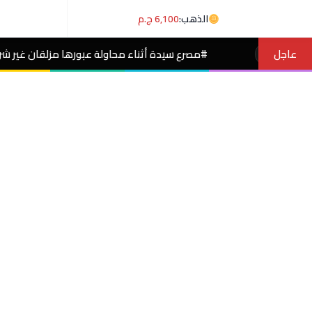
الذهب:
6,100 ج.م
عاجل
#مصرع سيدة أثناء محاولة عبورها مزلقان غير شرعي فى #قنا
مصر الآن