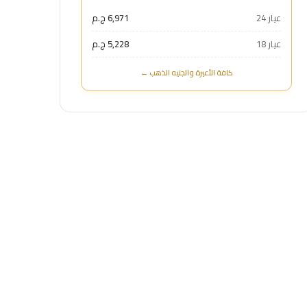
عيار 24
6,971 ج.م
عيار 18
5,228 ج.م
كافة الأعيرة والجنيه الذهب ←