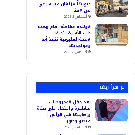
عبورها مزلقان غير شرعي
فى #قنا
أغسطس 8, 2026
#ولادة مفاجئة أمام وحدة
طب الأسرة بتصفا..
#صحةالقليوبية تنقذ أما
ومولودتها
أغسطس 8, 2026
اقرأ ايضا
بعد حفل #عمرودياب..
مشاجرة واعتداء على فتاة
وإصابتها في الرأس |
فيديو وصور
أغسطس 8, 2026