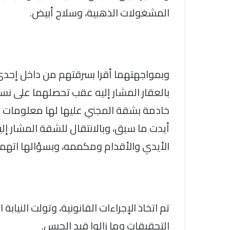
المشغولات الذهبية، وسلاح أبيض.
وبمواجهتهما أقرا بسرقتهم من داخل إحد
بالعقار المشار إليه عقب تحصلهما على 
خادمة بشقة المجني عليها لها معلومات جن
الأيدي والأقدام ومكممه، وبسؤالها اتهمته
تم اتخاذ الإجراءات القانونية، وتولت الني
التحقيقات وما زالوا قيد الحبس.