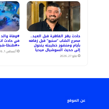
حادث يهز القاهرة قبل العيد..
مصرع الشاب “سنبو” قبل زفافه
في حادث انق
بأيام ومنشور خطيبته يتحول
«#طنطا-شبشي
إلى حديث السوشيال ميديا
أغسطس 1, 2026
مايو 27, 2026
عن الموقع