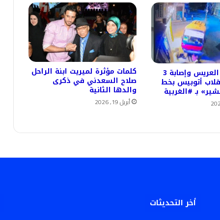
كلمات مؤثرة لميريت ابنة الراحل
#وفاة والد العريس وإصابة 3
صلاح السعدني في ذكرى
لاب أتوبيس بخط
والدها الثانية
ر» بـ #الغربية
أبريل 19, 2026
أخر التحديثات