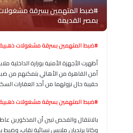
Oplus_131072
#ضبط المتهمين بسرقة مشغولات ذهبية م
أظهرت الأجهزة الأمنية بوزارة الداخلية م
أمن القاهرة من الأهالي بتمكنهم من ضب
حقيبة حال نزولهما من أحد العقارات السكن
#ضبط المتهمين بسرقة مشغولات ذهبية م
بالانتقال والفحص تبين أن المذكورين عاط
وكانا يرتديان ملابس نسائية نقاب، وضبط 