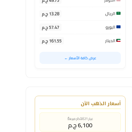
49.75 ج.م
الدولار
13.28 ج.م
الريال
57.47 ج.م
اليورو
161.55 ج.م
الدينار
عرض كافة الأسعار ←
أسعار الذهب الآن
عيار 21 (الأكثر مبيعاً)
6,100 ج.م