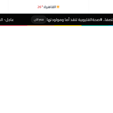
القاهرة:
26°
 تنقذ أما ومولودتها
عاجل- الشيوخ الأميركي يصادق
مصر الآن