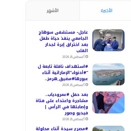
الأخيرة
الأشهر
عاجل- مستشفى سوهاج
الجامعي ينقذ حياة طفل
بعد اختراق إبرة لجدار
القلب
أغسطس 8, 2026
#استهداف ناقلة تابعة ل
“#أدنوك”الإماراتية أثناء
عبورها#مضيق_هرمز..
أغسطس 8, 2026
بعد حفل #عمرودياب..
مشاجرة واعتداء على فتاة
وإصابتها في الرأس |
فيديو وصور
أغسطس 8, 2026
#مصرع سيدة أثناء محاولة