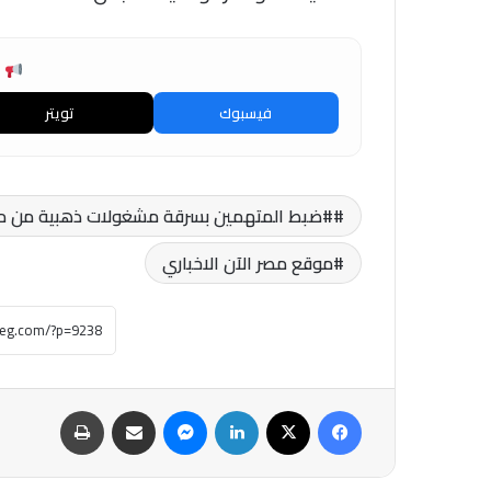
ش
فيسبوك
تويتر
#ضبط المتهمين بسرقة مشغولات ذهبية من مس
موقع مصر الآن الاخباري
فيسبوك
‫X
لينكدإن
ماسنجر
مشاركة عبر البريد
طباعة