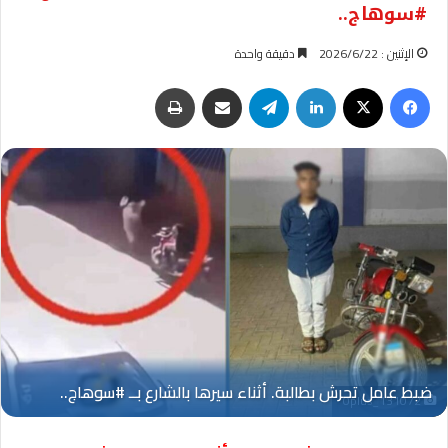
#سوهاج..
الإثنين : 2026/6/22
دقيقة واحدة
فيسبوك
‫X
لينكدإن
تيلقرام
مشاركة عبر البريد
طباعة
Oplus_131072