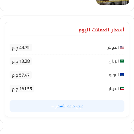
أسعار العملات اليوم
49.75 ج.م
الدولار
13.28 ج.م
الريال
57.47 ج.م
اليورو
161.55 ج.م
الدينار
عرض كافة الأسعار ←