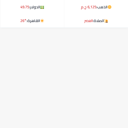
الذهب:
6,125 ج.م
الدولار:
49.75
الصلاة:
العصر
القاهرة:
26°