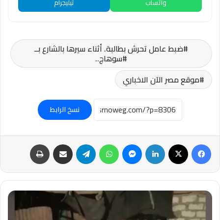
واتساب
تيليجرام
ضبط عامل تحرش بطالبة. أثناء سيرها بالشارع بــ
#سوهاج..
موقع مصر الآن الاخباري
نسخ الرابط
فيسبوك
‫X
لينكدإن
ماسنجر
واتساب
تيلقرام
مشاركة عبر البريد
طباعة
برسائل
حاسمة
وصور