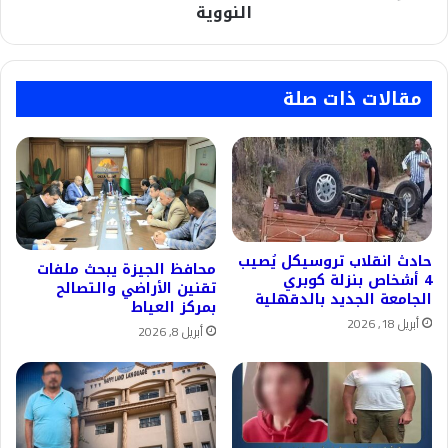
للأسلحة
النووية
لضمان
الشفافية
النووية
مقالات ذات صلة
حادث انقلاب تروسيكل يُصيب
محافظ الجيزة يبحث ملفات
4 أشخاص بنزلة كوبري
تقنين الأراضي والتصالح
الجامعة الجديد بالدقهلية
بمركز العياط
أبريل 18, 2026
أبريل 8, 2026