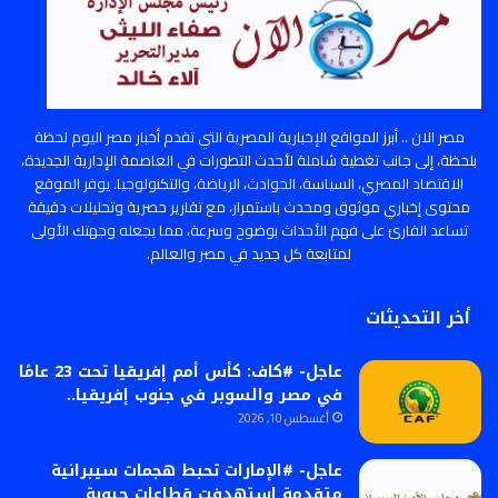
مصر الان .. أبرز المواقع الإخبارية المصرية التي تقدم أخبار مصر اليوم لحظة
بلحظة، إلى جانب تغطية شاملة لأحدث التطورات في العاصمة الإدارية الجديدة،
الاقتصاد المصري، السياسة، الحوادث، الرياضة، والتكنولوجيا. يوفر الموقع
محتوى إخباري موثوق ومحدث باستمرار، مع تقارير حصرية وتحليلات دقيقة
تساعد القارئ على فهم الأحداث بوضوح وسرعة، مما يجعله وجهتك الأولى
لمتابعة كل جديد في مصر والعالم.
أخر التحديثات
عاجل- #كاف: كأس أمم إفريقيا تحت 23 عامًا
في مصر والسوبر في جنوب إفريقيا..
أغسطس 10, 2026
عاجل- #الإمارات تحبط هجمات سيبرانية
متقدمة استهدفت قطاعات حيوية