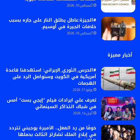
أغسطس 10, 2026
#الجيزة:عاطل يطلق النار على جاره بسبب
خلافات الجيرة في أوسيم.
أغسطس 10, 2026
أخبار مميزة
#الحرس_الثوري_الإيراني: استهدفنا قاعدة
أمريكية في الكويت وسنواصل الرد على
الهجمات
يوليو 17, 2026
تعرف علي ايرادات فيلم “إيجي بست” أمس
في شباك التذاكر السينمائي
أبريل 14, 2026
خوفًا من رد الفعل.. الأميرة يوجيني تتردد
في إبلاغ الملك تشارلز الثالث بحملها