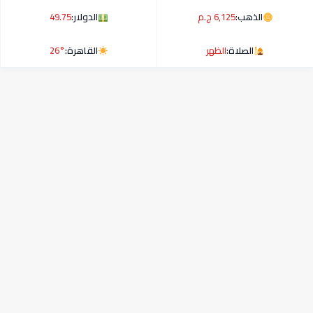
الذهب:
6,125 ج.م
الدولار:
49.75
الصلاة:
الظهر
القاهرة:
26°