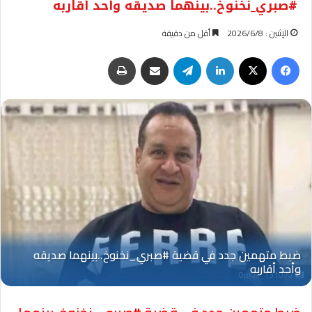
#صبري_نخنوخ..بينهما صديقه وأحد أقاربه
الإثنين : 2026/6/8
أقل من دقيقة
فيسبوك
‫X
لينكدإن
تيلقرام
مشاركة عبر البريد
طباعة
Oplus_131072