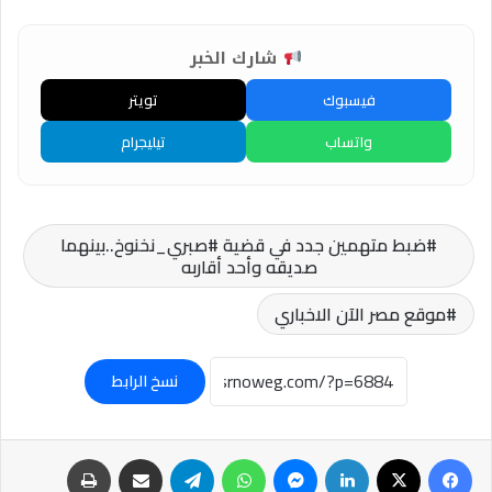
شارك الخبر
فيسبوك
تويتر
واتساب
تيليجرام
ضبط متهمين جدد في قضية #صبري_نخنوخ..بينهما
صديقه وأحد أقاربه
موقع مصر الآن الاخباري
نسخ الرابط
فيسبوك
‫X
لينكدإن
ماسنجر
واتساب
تيلقرام
مشاركة عبر البريد
طباعة