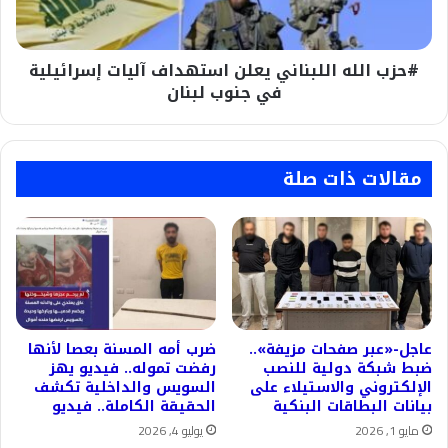
إسرائيلية
في
جنوب
#حزب الله اللبناني يعلن استهداف آليات إسرائيلية
لبنان
في جنوب لبنان
مقالات ذات صلة
عاجل-«عبر صفحات مزيفة»..
ضرب أمه المسنة بعصا لأنها
ضبط شبكة دولية للنصب
رفضت تموله.. فيديو يهز
الإلكتروني والاستيلاء على
السويس والداخلية تكشف
بيانات البطاقات البنكية
الحقيقة الكاملة.. فيديو
مايو 1, 2026
يوليو 4, 2026