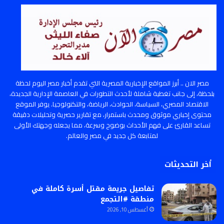
مصر الان .. أبرز المواقع الإخبارية المصرية التي تقدم أخبار مصر اليوم لحظة
بلحظة، إلى جانب تغطية شاملة لأحدث التطورات في العاصمة الإدارية الجديدة،
الاقتصاد المصري، السياسة، الحوادث، الرياضة، والتكنولوجيا. يوفر الموقع
محتوى إخباري موثوق ومحدث باستمرار، مع تقارير حصرية وتحليلات دقيقة
تساعد القارئ على فهم الأحداث بوضوح وسرعة، مما يجعله وجهتك الأولى
لمتابعة كل جديد في مصر والعالم.
أخر التحديثات
تفاصيل جريمة مقتل أسرة كاملة في
منطقة #التجمع
أغسطس 10, 2026