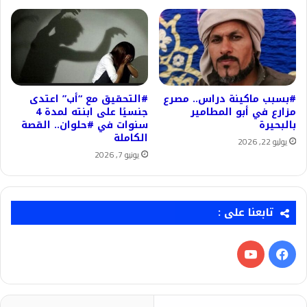
#بسبب ماكينة دراس.. مصرع
#التحقيق مع “أب” اعتدى
مزارع في أبو المطامير
جنسيًا على ابنته لمدة 4
بالبحيرة
سنوات في #حلوان.. القصة
الكاملة
يوليو 22, 2026
يونيو 7, 2026
تابعنا على :
فيسبوك
‫YouTube