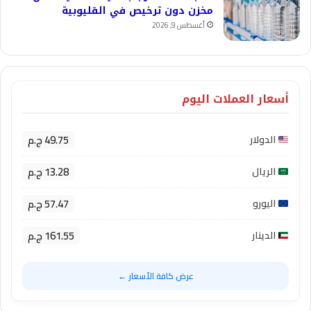
مخزن دون ترخيص في القليوبية
أغسطس 9, 2026
أسعار العملات اليوم
49.75 ج.م
الدولار
13.28 ج.م
الريال
57.47 ج.م
اليورو
161.55 ج.م
الدينار
عرض كافة الأسعار ←