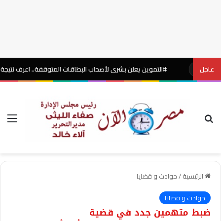
عاجل
#التموين يعلن بشرى لأصحاب البطاقات المتوقفة.. اعرف نتيجة التظلم
آن
بحث عن
الق
الرئيسية
/
حوادث و قضايا
حوادث و قضايا
ضبط متهمين جدد في قضية