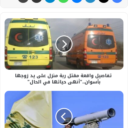
تفاصيل
واقعة
مقتل
ربة
منزل
على
يد
زوجها
بأسوان.."أنهى
تفاصيل واقعة مقتل ربة منزل على يد زوجها
حياتها
في
بأسوان.."أنهى حياتها في الحال"
الحال"
#حزب
الله
اللبناني
يعلن
استهداف
آليات