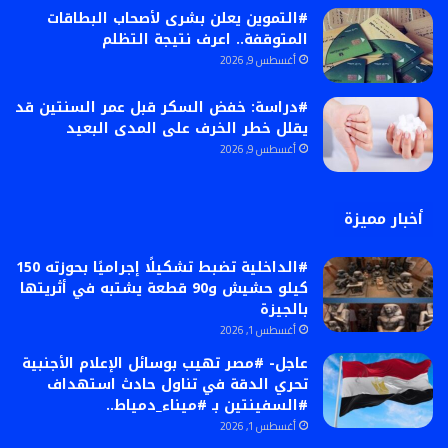
#التموين يعلن بشرى لأصحاب البطاقات
المتوقفة.. اعرف نتيجة التظلم
أغسطس 9, 2026
#دراسة: خفض السكر قبل عمر السنتين قد
يقلل خطر الخرف على المدى البعيد
أغسطس 9, 2026
أخبار مميزة
#الداخلية تضبط تشكيلًا إجراميًا بحوزته 150
كيلو حشيش و90 قطعة يشتبه في أثريتها
بالجيزة
أغسطس 1, 2026
عاجل- #مصر تهيب بوسائل الإعلام الأجنبية
تحري الدقة في تناول حادث استهداف
#السفينتين بـ #ميناء_دمياط..
أغسطس 1, 2026