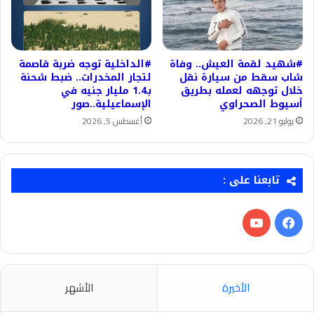
#شهيد لقمة العيش.. وفاة
#الداخلية توجه ضربة قاصمة
شاب سقط من سيارة نقل
لتجار المخدرات.. ضبط شحنة
خلال توجهه لعمله بطريق
بـ1.4 مليار جنيه في
أسيوط الصحراوي
الإسماعيلية..صور
يوليو 21, 2026
أغسطس 5, 2026
تابعنا على :
فيسبوك
‫YouTube
الأخيرة
الأشهر