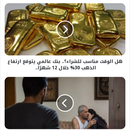
هل
الوقت
مناسب
للشراء؟..
بنك
عالمي
يتوقع
ارتفاع
الذهب
هل الوقت مناسب للشراء؟.. بنك عالمي يتوقع ارتفاع
30%
خلال
الذهب 30% خلال 12 شهرًا..
12
شهرًا..
إلقاء
القبض
على
شخص
تحرش
بابنته
أمام
زوجها
في