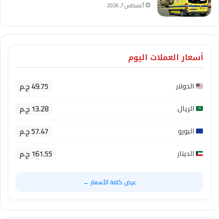
أغسطس 7, 2026
أسعار العملات اليوم
49.75 ج.م
الدولار
13.28 ج.م
الريال
57.47 ج.م
اليورو
161.55 ج.م
الدينار
عرض كافة الأسعار ←