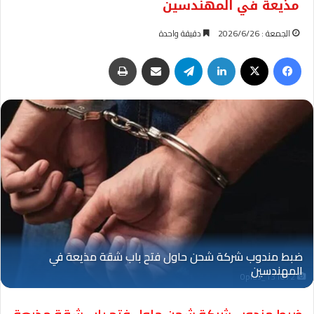
مذيعة في المهندسين
الجمعة : 2026/6/26
دقيقة واحدة
فيسبوك
‫X
لينكدإن
تيلقرام
مشاركة عبر البريد
طباعة
Oplus_131072