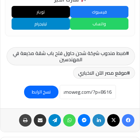
شارك الخبر
فيسبوك
تويتر
واتساب
تيليجرام
ضبط مندوب شركة شحن حاول فتح باب شقة مذيعة في
المهندسين
موقع مصر الآن الاخباري
نسخ الرابط
فيسبوك
‫X
لينكدإن
ماسنجر
واتساب
تيلقرام
مشاركة عبر البريد
طباعة