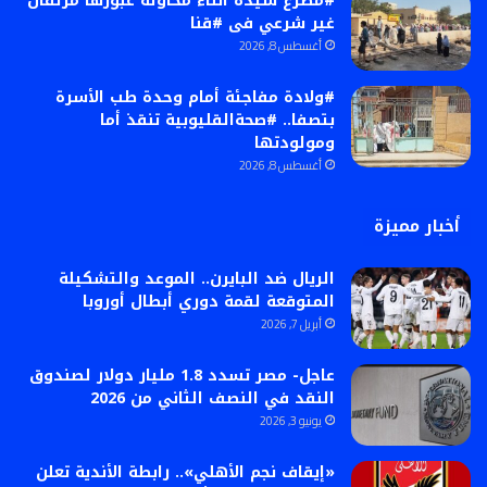
#مصرع سيدة أثناء محاولة عبورها مزلقان
غير شرعي فى #قنا
أغسطس 8, 2026
#ولادة مفاجئة أمام وحدة طب الأسرة
بتصفا.. #صحةالقليوبية تنقذ أما
ومولودتها
أغسطس 8, 2026
أخبار مميزة
الريال ضد البايرن.. الموعد والتشكيلة
المتوقعة لقمة دوري أبطال أوروبا
أبريل 7, 2026
عاجل- مصر تسدد 1.8 مليار دولار لصندوق
النقد في النصف الثاني من 2026
يونيو 3, 2026
«إيقاف نجم الأهلي».. رابطة الأندية تعلن