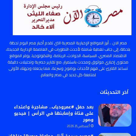
مصر الان .. أبرز المواقع الإخبارية المصرية التي تقدم أخبار مصر اليوم لحظة
بلحظة، إلى جانب تغطية شاملة لأحدث التطورات في العاصمة الإدارية الجديدة،
الاقتصاد المصري، السياسة، الحوادث، الرياضة، والتكنولوجيا. يوفر الموقع
محتوى إخباري موثوق ومحدث باستمرار، مع تقارير حصرية وتحليلات دقيقة
تساعد القارئ على فهم الأحداث بوضوح وسرعة، مما يجعله وجهتك الأولى
لمتابعة كل جديد في مصر والعالم.
أخر التحديثات
بعد حفل #عمرودياب.. مشاجرة واعتداء
على فتاة وإصابتها في الرأس | فيديو
وصور
أغسطس 8, 2026