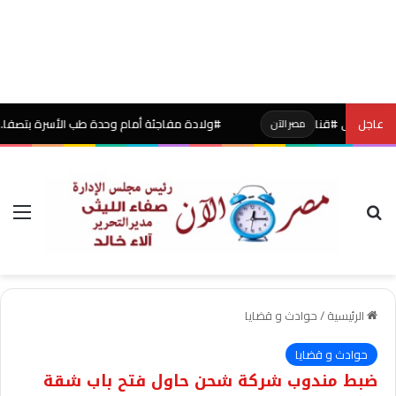
عاجل
فى #قنا
#ولادة مفاجئة أمام وحدة طب الأسرة بتصفا.. #صحةالق
مصر الآن
بحث عن
الق
الرئيسية
/
حوادث و قضايا
حوادث و قضايا
ضبط مندوب شركة شحن حاول فتح باب شقة