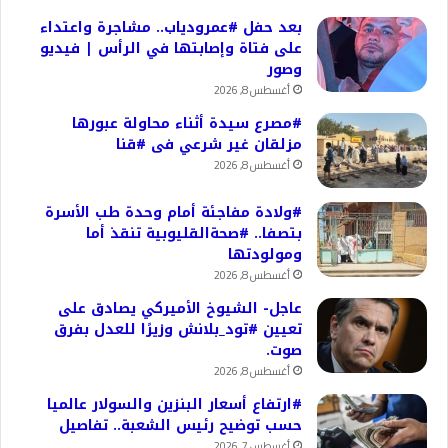
بعد حفل #عمرودياب.. مشاجرة واعتداء
على فتاة وإصابتها في الرأس | فيديو
وصور
أغسطس 8, 2026
#مصرع سيدة أثناء محاولة عبورها
مزلقان غير شرعي فى #قنا
أغسطس 8, 2026
#ولادة مفاجئة أمام وحدة طب الأسرة
بتصفا.. #صحةالقليوبية تنقذ أما
ومولودتها
أغسطس 8, 2026
عاجل- الشيوخ الأميركي يصادق على
تعيين #تود_بلانش وزيرًا للعدل بفرق
صوت.
أغسطس 8, 2026
#ارتفاع أسعار البنزين والسولار عالميا
حسب توضيح رئيس الشعبة.. تفاصيل
أغسطس 7, 2026