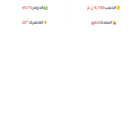
الذهب:
6,100 ج.م
الدولار:
49.75
الصلاة:
الظهر
القاهرة:
26°