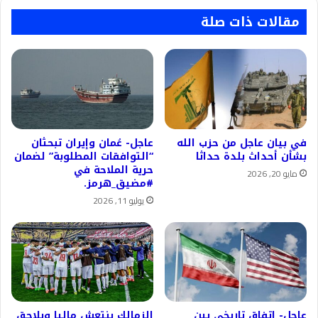
مقالات ذات صلة
في بيان عاجل من حزب الله
عاجل- عُمان وإيران تبحثان
بشأن أحداث بلدة حداثا
“التوافقات المطلوبة” لضمان
حرية الملاحة في
مايو 20, 2026
#مضيق_هرمز.
يوليو 11, 2026
عاجل- اتفاق تاريخي بين
الزمالك ينتعش ماليا ويلاحق