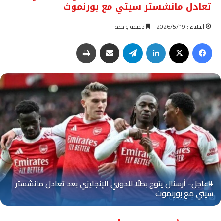
تعادل مانشستر سيتي مع بورنموث
الثلاثاء : 2026/5/19
دقيقة واحدة
فيسبوك
‫X
لينكدإن
تيلقرام
مشاركة عبر البريد
طباعة
Oplus_131072