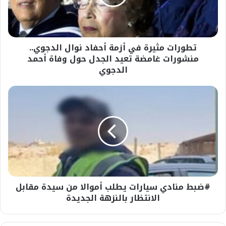
نوال
الدجوي..
منشورات
غامضة
تطورات مثيرة في أزمة أحفاد نوال الدجوي..
تعيد
الجدل
منشورات غامضة تعيد الجدل حول وفاة أحمد
حول
الدجوي
وفاة
أحمد
#ضبط
الدجوي
منادي
سيارات
يطلب
أموالا
من
سيدة
مقابل
الانتظار
#ضبط منادي سيارات يطلب أموالا من سيدة مقابل
بالنزهة
الجديدة
الانتظار بالنزهة الجديدة