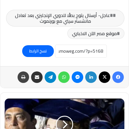
#عاجل- أرسنال يتوج بطلًا للدوري الإنجليزي بعد تعادل
مانشستر سيتي مع بورنموث
موقع مصر الآن الاخباري
نسخ الرابط
فيسبوك
‫X
لينكدإن
ماسنجر
واتساب
تيلقرام
مشاركة عبر البريد
طباعة
تطورات
مثيرة
في
أزمة
أحفاد