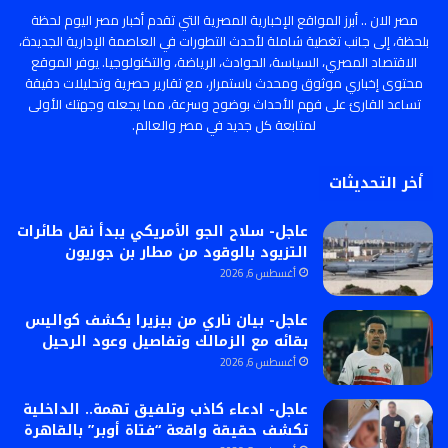
مصر الان .. أبرز المواقع الإخبارية المصرية التي تقدم أخبار مصر اليوم لحظة
بلحظة، إلى جانب تغطية شاملة لأحدث التطورات في العاصمة الإدارية الجديدة،
الاقتصاد المصري، السياسة، الحوادث، الرياضة، والتكنولوجيا. يوفر الموقع
محتوى إخباري موثوق ومحدث باستمرار، مع تقارير حصرية وتحليلات دقيقة
تساعد القارئ على فهم الأحداث بوضوح وسرعة، مما يجعله وجهتك الأولى
لمتابعة كل جديد في مصر والعالم.
أخر التحديثات
عاجل- سلاح الجو الأمريكي يبدأ نقل طائرات
التزيود بالوقود من مطار بن جوريون
أغسطس 6, 2026
عاجل- بيان ناري من بيزيرا يكشف كواليس
بقائه مع الزمالك وتفاصيل وعود الرحيل
أغسطس 6, 2026
عاجل- ادعاء كاذب وتلفيق تهمة.. الداخلية
تكشف حقيقة واقعة “فتاة أوبر” بالقاهرة