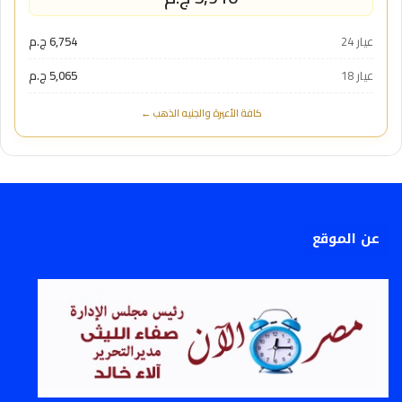
عيار 24
6,754 ج.م
عيار 18
5,065 ج.م
كافة الأعيرة والجنيه الذهب ←
عن الموقع