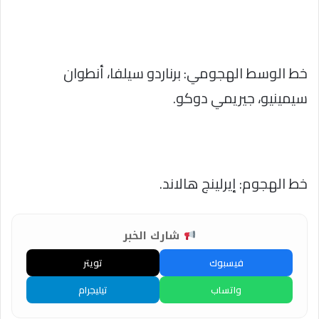
خط الوسط الهجومي: برناردو سيلفا، أنطوان
سيمينيو، جيريمي دوكو.
خط الهجوم: إيرلينج هالاند.
شارك الخبر
فيسبوك
تويتر
واتساب
تيليجرام