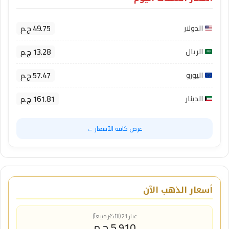
49.75 ج.م
الدولار
13.28 ج.م
الريال
57.47 ج.م
اليورو
161.81 ج.م
الدينار
عرض كافة الأسعار ←
أسعار الذهب الآن
عيار 21 (الأكثر مبيعاً)
5,910 ج.م