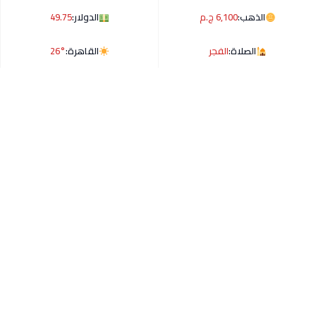
الذهب:
6,100 ج.م
الدولار:
49.75
الصلاة:
الفجر
القاهرة:
26°