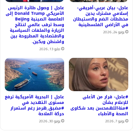
عاجل- بيان عربي-أفريقي-
عاجل | وصول طائرة الرئيس
إسلامي مشترك يدين
الأمريكي Donald Trump إلى
مخططات الضم والاستيطان
العاصمة الصينية Beijing
في الأراضي الفلسطينية
وسط ترقب عالمي لنتائج
الزيارة والملفات السياسية
يونيو 24, 2026
والاقتصادية المطروحة بين
واشنطن وبكين.
مايو 13, 2026
#عاجل- قرار من الأعلى
عاجل | البحرية الأمريكية ترفع
للإعلام بشأن
مستوى التهديد في
#منةاللهـمحسن بعد شكاوى
#مضيق_هرمز رغم استمرار
الصحة والأطباء
حركة الملاحة
يونيو 7, 2026
يونيو 30, 2026