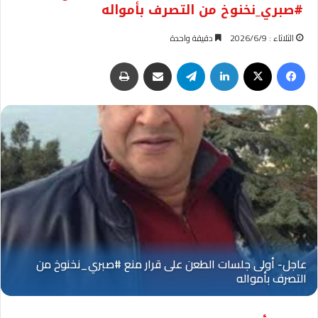
#صبري_نخنوخ من التصرف بأمواله
الثلاثاء : 2026/6/9
دقيقة واحدة
فيسبوك
‫X
لينكدإن
تيلقرام
مشاركة عبر البريد
طباعة