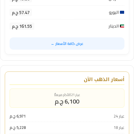
57.47 ج.م
اليورو
161.55 ج.م
الدينار
عرض كافة الأسعار ←
أسعار الذهب الآن
عيار 21 (الأكثر مبيعاً)
6,100 ج.م
عيار 24
6,971 ج.م
عيار 18
5,228 ج.م