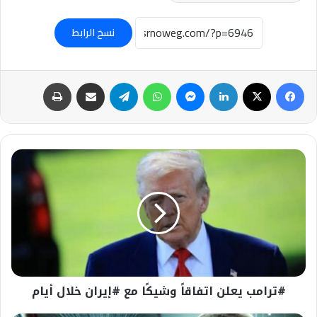
نسخ الرابط
فيسبوك
‫X
لينكدإن
ماسنجر
واتساب
تيلقرام
مشاركة عبر البريد
طباعة
#ترامب
يعلن
اتفاقاً
وشيكًا
مع
#إيران
خلال
أيام
#ترامب يعلن اتفاقاً وشيكًا مع #إيران خلال أيام