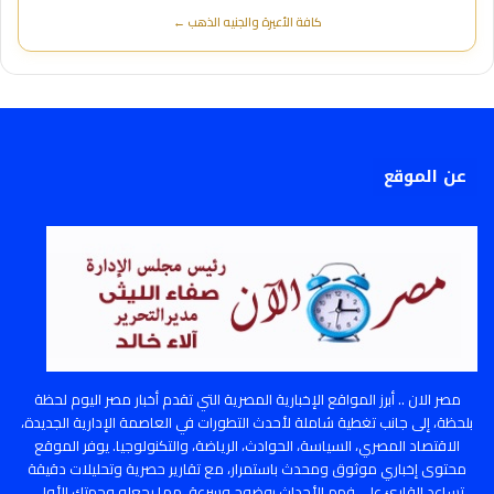
كافة الأعيرة والجنيه الذهب ←
عن الموقع
مصر الان .. أبرز المواقع الإخبارية المصرية التي تقدم أخبار مصر اليوم لحظة
بلحظة، إلى جانب تغطية شاملة لأحدث التطورات في العاصمة الإدارية الجديدة،
الاقتصاد المصري، السياسة، الحوادث، الرياضة، والتكنولوجيا. يوفر الموقع
محتوى إخباري موثوق ومحدث باستمرار، مع تقارير حصرية وتحليلات دقيقة
تساعد القارئ على فهم الأحداث بوضوح وسرعة، مما يجعله وجهتك الأولى