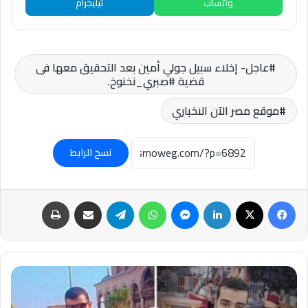
واتساب
تيليجرام
عاجل- إخلاء سبيل جولي أمين بعد التحقيق معها فى
قضية #صبري_نخنوخ.
موقع مصر الآن الاخباري
نسخ الرابط
فيسبوك
‫X
لينكدإن
ماسنجر
واتساب
تيلقرام
مشاركة عبر البريد
طباعة
#بعد
تكريمهما
بمسابقة