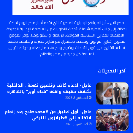
مصر الان .. أبرز المواقع الإخبارية المصرية التي تقدم أخبار مصر اليوم لحظة
بلحظة، إلى جانب تغطية شاملة لأحدث التطورات في العاصمة الإدارية الجديدة،
الاقتصاد المصري، السياسة، الحوادث، الرياضة، والتكنولوجيا. يوفر الموقع
محتوى إخباري موثوق ومحدث باستمرار، مع تقارير حصرية وتحليلات دقيقة
تساعد القارئ على فهم الأحداث بوضوح وسرعة، مما يجعله وجهتك الأولى
لمتابعة كل جديد في مصر والعالم.
أخر التحديثات
عاجل- ادعاء كاذب وتلفيق تهمة.. الداخلية
تكشف حقيقة واقعة “فتاة أوبر” بالقاهرة
أغسطس 5, 2026
عاجل- أول تعليق من #محمدصلاح بعد إتمام
انتقاله إلى #طرابزون التركي
أغسطس 5, 2026