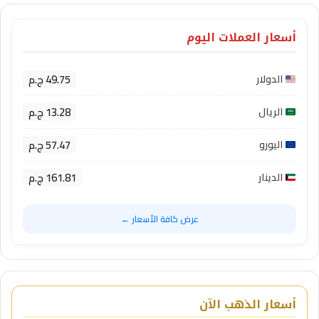
أسعار العملات اليوم
49.75 ج.م
الدولار
13.28 ج.م
الريال
57.47 ج.م
اليورو
161.81 ج.م
الدينار
عرض كافة الأسعار ←
أسعار الذهب الآن