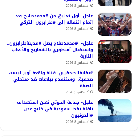
أغسطس 5, 2026
عاجل- أول تعليق من #محمدصلاح بعد
إتمام انتقاله إلى #طرابزون التركي
أغسطس 5, 2026
عاجل- #محمدصلاح يصل #مدينةطرابزون..
واستقبال أسطوري بالشماريخ والألعاب
النارية
أغسطس 5, 2026
#نقابةالصحفيين: فتاة واقعة أوبر ليست
صحفية.. وسنتقدم ببلاغات ضد منتحلي
الصفة
أغسطس 5, 2026
عاجل- جماعة الحوثي تعلن استهداف
ناقلة نفط سعودية في خليج عدن
#الحوثيون
أغسطس 5, 2026