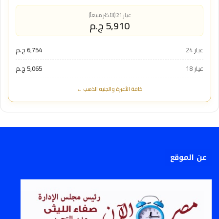
عيار 21 (الأكثر مبيعاً)
5,910 ج.م
عيار 24
6,754 ج.م
عيار 18
5,065 ج.م
كافة الأعيرة والجنيه الذهب ←
عن الموقع