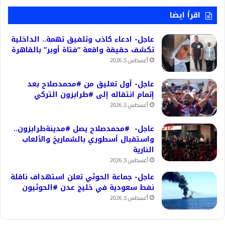
اقرأ ايضا
عاجل- ادعاء كاذب وتلفيق تهمة.. الداخلية
تكشف حقيقة واقعة “فتاة أوبر” بالقاهرة
أغسطس 5, 2026
عاجل- أول تعليق من #محمدصلاح بعد
إتمام انتقاله إلى #طرابزون التركي
أغسطس 5, 2026
عاجل- #محمدصلاح يصل #مدينةطرابزون..
واستقبال أسطوري بالشماريخ والألعاب
النارية
أغسطس 5, 2026
عاجل- جماعة الحوثي تعلن استهداف ناقلة
نفط سعودية في خليج عدن #الحوثيون
أغسطس 5, 2026