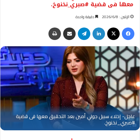
معها فى قضية #صبري_نخنوخ.
الإثنين : 2026/6/8
دقيقة واحدة
فيسبوك
‫X
لينكدإن
تيلقرام
مشاركة عبر البريد
طباعة
Oplus_131072