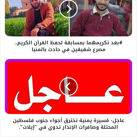
لحفظ
القرآن
الكريم..
مصرع
شقيقين
في
#بعد تكريمهما بمسابقة لحفظ القرآن الكريم..
حادث
بالمنيا
مصرع شقيقين في حادث بالمنيا
عاجل-
مُسيرة
يمنية
تخترق
أجواء
جنوب
فلسطين
المحتلة
وصافرات
عاجل- مُسيرة يمنية تخترق أجواء جنوب فلسطين
الإنذار
تدوي
المحتلة وصافرات الإنذار تدوي في "إيلات".
في