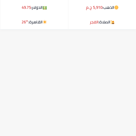
الذهب:
5,910 ج.م
الدولار:
49.75
الصلاة:
الفجر
القاهرة:
26°