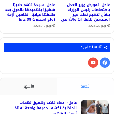
عاجل- تفويض وزير العدل
عاجل- سيدة تتهم طبيبًا
باختصاصات رئيس الوزراء
شهيرًا بتهديدها بالحرق بعد
بشأن تنظيم تملك غير
طلاقها غيابيًا.. تفاصيل أزمة
المصريين للعقارات والأراضى
زواج استمرت 38 عامًا
يونيو 29, 2026
يوليو 19, 2026
تابعنا على :
فيسبوك
‫YouTube
الأخيرة
الأشهر
عاجل- ادعاء كاذب وتلفيق تهمة..
الداخلية تكشف حقيقة واقعة “فتاة
أوبر” بالقاهرة