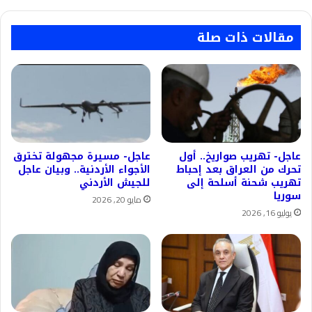
"إيلات".
مقالات ذات صلة
عاجل- تهريب صواريخ.. أول
عاجل- مسيرة مجهولة تخترق
تحرك من العراق بعد إحباط
الأجواء الأردنية.. وبيان عاجل
تهريب شحنة أسلحة إلى
للجيش الأردني
سوريا
مايو 20, 2026
يوليو 16, 2026