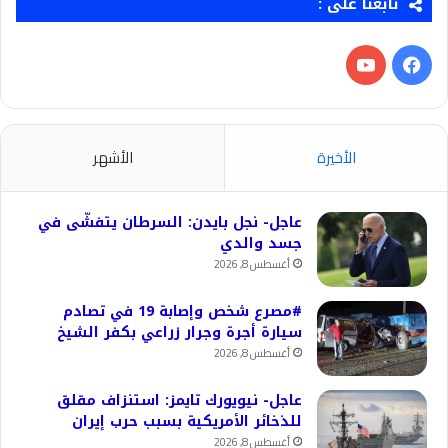
تابعنا على :
فيسبوك
‫YouTube
الأخيرة
الأشهر
عاجل- نجل بايدن: السرطان يتفشّى في
جسد والدي
أغسطس 8, 2026
#مصرع شخص وإصابة 19 في تصادم
سيارة أجرة وجرار زراعي بكفر الشيخ
أغسطس 8, 2026
عاجل- نيويورك تايمز: استنزاف مقلق
للذخائر الأمريكية بسبب حرب إيران
أغسطس 8, 2026