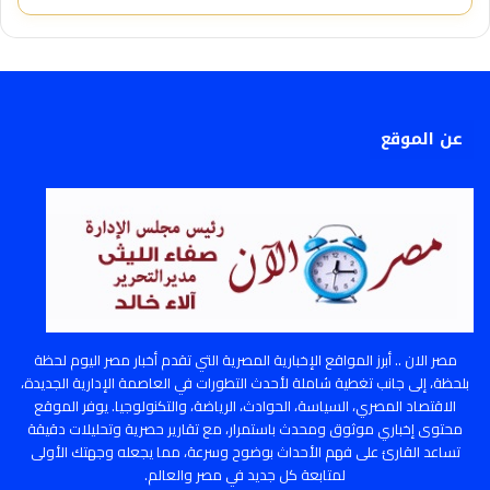
عن الموقع
مصر الان .. أبرز المواقع الإخبارية المصرية التي تقدم أخبار مصر اليوم لحظة
بلحظة، إلى جانب تغطية شاملة لأحدث التطورات في العاصمة الإدارية الجديدة،
الاقتصاد المصري، السياسة، الحوادث، الرياضة، والتكنولوجيا. يوفر الموقع
محتوى إخباري موثوق ومحدث باستمرار، مع تقارير حصرية وتحليلات دقيقة
تساعد القارئ على فهم الأحداث بوضوح وسرعة، مما يجعله وجهتك الأولى
لمتابعة كل جديد في مصر والعالم.