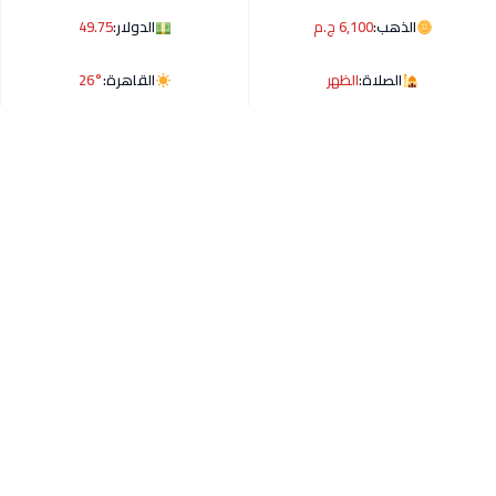
الذهب:
6,100 ج.م
الدولار:
49.75
الصلاة:
الظهر
القاهرة:
26°