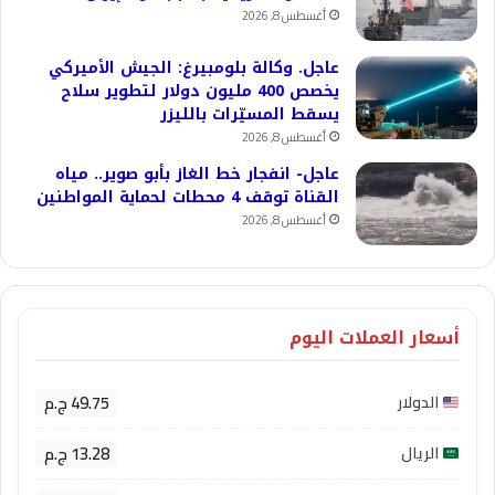
أغسطس 8, 2026
عاجل. وكالة بلومبيرغ: الجيش الأميركي
يخصص 400 مليون دولار لتطوير سلاح
يسقط المسيّرات بالليزر
أغسطس 8, 2026
عاجل- انفجار خط الغاز بأبو صوير.. مياه
القناة توقف 4 محطات لحماية المواطنين
أغسطس 8, 2026
أسعار العملات اليوم
49.75 ج.م
الدولار
13.28 ج.م
الريال