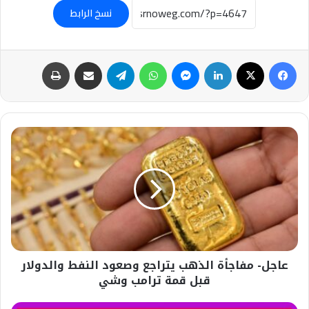
نسخ الرابط
فيسبوك
‫X
لينكدإن
ماسنجر
واتساب
تيلقرام
مشاركة عبر البريد
طباعة
عاجل-
مفاجأة
الذهب
يتراجع
وصعود
النفط
والدولار
قبل
قمة
عاجل- مفاجأة الذهب يتراجع وصعود النفط والدولار
ترامب
وشي
قبل قمة ترامب وشي
عاجل-