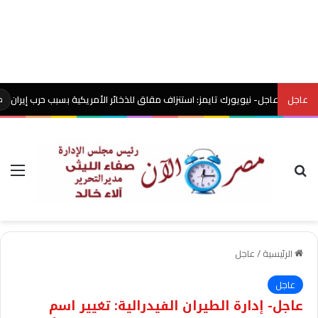
عاجل
عاجل- نيويورك تايمز: استنزاف مقلق للذخائر الأمريكية بسبب حرب إيران
مصر الآن
بحث عن
الق
الرئيسية
/
عاجل
عاجل
عاجل- إدارة الطيران الفيدرالية: تغيير اسم