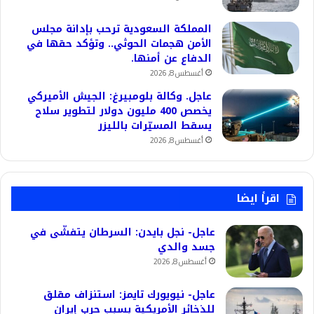
المملكة السعودية ترحب بإدانة مجلس
الأمن هجمات الحوثي.. وتؤكد حقها في
الدفاع عن أمنها.
أغسطس 8, 2026
عاجل. وكالة بلومبيرغ: الجيش الأميركي
يخصص 400 مليون دولار لتطوير سلاح
يسقط المسيّرات بالليزر
أغسطس 8, 2026
اقرأ ايضا
عاجل- نجل بايدن: السرطان يتفشّى في
جسد والدي
أغسطس 8, 2026
عاجل- نيويورك تايمز: استنزاف مقلق
للذخائر الأمريكية بسبب حرب إيران