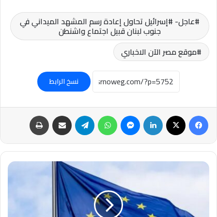
عاجل- #إسرائيل تحاول إعادة رسم المشهد الميداني في
جنوب لبنان قبيل اجتماع واشنطن
موقع مصر الآن الاخباري
نسخ الرابط
فيسبوك
‫X
لينكدإن
ماسنجر
واتساب
تيلقرام
مشاركة عبر البريد
طباعة
#عاجل-
الاتحاد
الأوروبي:
روسيا
تجاوزت
الحدود