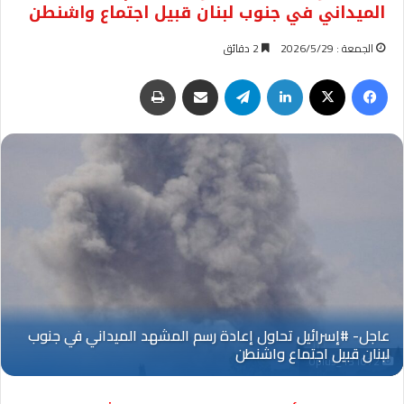
الميداني في جنوب لبنان قبيل اجتماع واشنطن
الجمعة : 2026/5/29
2 دقائق
فيسبوك
‫X
لينكدإن
تيلقرام
مشاركة عبر البريد
طباعة
Oplus_131072