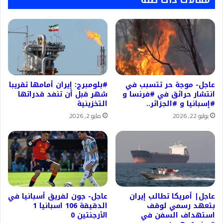
عاجل- موجة حر تتسبب في
#بلومبرج: إيران أمامها تقريبا
انتشار حرائق في #فرنسا و
شهر قبل أن تنفد قدراتها
#إسبانيا و #الجزائر..
التخزينية
يوليو 22, 2026
مايو 2, 2026
عاجل| أمريكا تطالب إيران
عاجل- جون لفريق أسبانيا في
بتعهد رسمي لوقف
الدقيقة 106 اسبانيا 1
استهداف السفن في
الأرجنتين 0