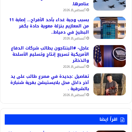
عناصرها.
أغسطس 8, 2026
بسبب وجبة غداء بأحد الأفراح… إصابة 11
من المعازيم بنزلة معوية حادة بكفر
البطيخ في دمياط..
أغسطس 8, 2026
عاجل- #البنتاجون يطالب شركات الدفاع
الأمريكية تسريع إنتاج وتسليم الأسلحة
والذخائر
أغسطس 8, 2026
تفاصيل :جديدة في مصرع طالب على يد
آخر داخل محل بلايستيشن بقرية شنبارة
بالشرقية .
أغسطس 8, 2026
اقرأ ايضا