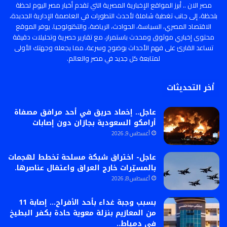
مصر الان .. أبرز المواقع الإخبارية المصرية التي تقدم أخبار مصر اليوم لحظة
بلحظة، إلى جانب تغطية شاملة لأحدث التطورات في العاصمة الإدارية الجديدة،
الاقتصاد المصري، السياسة، الحوادث، الرياضة، والتكنولوجيا. يوفر الموقع
محتوى إخباري موثوق ومحدث باستمرار، مع تقارير حصرية وتحليلات دقيقة
تساعد القارئ على فهم الأحداث بوضوح وسرعة، مما يجعله وجهتك الأولى
لمتابعة كل جديد في مصر والعالم.
أخر التحديثات
عاجل.. إخماد حريق في أحد مرافق مصفاة
أرامكو السعودية بجازان دون إصابات
أغسطس 9, 2026
عاجل- اختراق شبكة مسلحة تخطط لهجمات
بالمسيّرات خارج العراق واعتقال عناصرها.
أغسطس 8, 2026
بسبب وجبة غداء بأحد الأفراح… إصابة 11
من المعازيم بنزلة معوية حادة بكفر البطيخ
في دمياط..