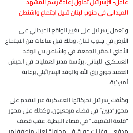
عاجل- #إسرائيل تحاول إعادة رسم المشهد
الميداني في جنوب لبنان قبيل اجتماع واشنطن
و تعمل إسرائيل على تغيير الواقع الميداني على
الأرض في جنوب لبنان، وذلك قبل ساعات من الاجتماع
الأمني المقرر الجمعة، في واشنطن بين الوفد
العسكري اللبناني، برئاسة مدير العمليات في الجيش
العميد جورج رزق الله، والوفد الإسرائيلي برعاية
أميركية.
وكثفت إسرائيل تحركاتها العسكرية عبر التقدم على
محور “دبين” في قضاء مرجعيون، وكذلك على محور
“قلعة الشقيف” في قضاء النبطية، عقب قصف
مدفعي وغارات جوية، في محاولة لعزل منطقة نهر