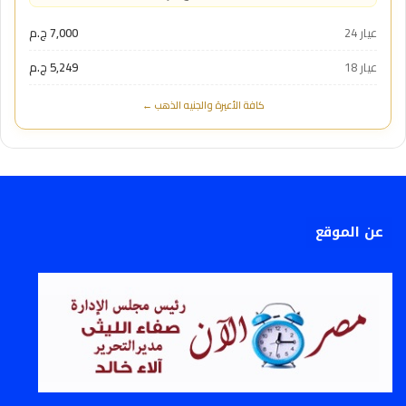
عيار 24
7,000 ج.م
عيار 18
5,249 ج.م
كافة الأعيرة والجنيه الذهب ←
عن الموقع