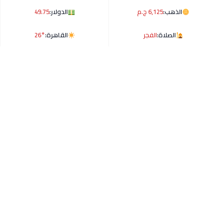
الذهب:
6,125 ج.م
الدولار:
49.75
الصلاة:
الفجر
القاهرة:
26°