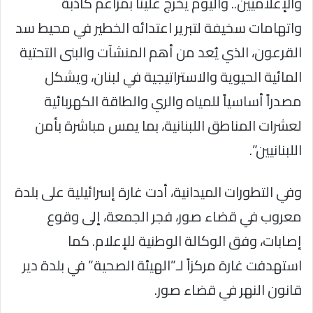
والإعلاميين.. واليوم يخرج علينا بمزاعم كاذبة
واتهامات سخيفة لتبرير اعتدائه الخطير في محيط سد
القرعون، الذي يُعد من أهم المنشآت والبنى التحتية
المائية الحيوية والاستراتيجية في لبنان، ويشكل
مصدراً أساسياً للمياه والري والطاقة الكهربائية
لعشرات المناطق اللبنانية، بما يمس مباشرة بأمن
اللبنانيين”.
وفي التطورات الميدانية، أدت غارة إسرائيلية على بلدة
معروب في قضاء صور، فجر الجمعة، إلى وقوع
إصابات، وفق الوكالة الوطنية للإعلام. كما
استهدفت غارة مركزاً لـ”الهيئة الصحية” في بلدة دير
قانون النهر في قضاء صور.