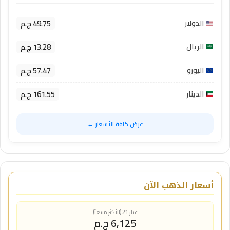
49.75 ج.م
الدولار
13.28 ج.م
الريال
57.47 ج.م
اليورو
161.55 ج.م
الدينار
عرض كافة الأسعار ←
أسعار الذهب الآن
عيار 21 (الأكثر مبيعاً)
6,125 ج.م