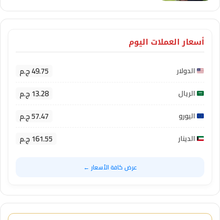
أسعار العملات اليوم
49.75 ج.م
الدولار
13.28 ج.م
الريال
57.47 ج.م
اليورو
161.55 ج.م
الدينار
عرض كافة الأسعار ←