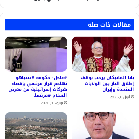
في
بكين
مقالات ذات صلة
بابا الفاتيكان يرحب بوقف
#عاجل- حكومة #نتنياهو
إطلاق النار بين الولايات
تهاجم قرار فرنسي بإقصاء
المتحدة وإيران
شركات إسرائيلية من معرض
السلاح #فرنسا.
أبريل 8, 2026
يونيو 16, 2026