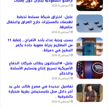
أرامكو السعودية بجازان دون إصابات
أغسطس 9, 2026
عاجل- اختراق شبكة مسلحة تخطط
لهجمات بالمسيّرات خارج العراق واعتقال
عناصرها.
أغسطس 8, 2026
بسبب وجبة غداء بأحد الأفراح… إصابة 11
من المعازيم بنزلة معوية حادة بكفر
البطيخ في دمياط..
أغسطس 8, 2026
عاجل- #البنتاجون يطالب شركات الدفاع
الأمريكية تسريع إنتاج وتسليم الأسلحة
والذخائر
أغسطس 8, 2026
تفاصيل :جديدة في مصرع طالب على يد
آخر داخل محل بلايستيشن بقرية شنبارة
بالشرقية .
أغسطس 8, 2026