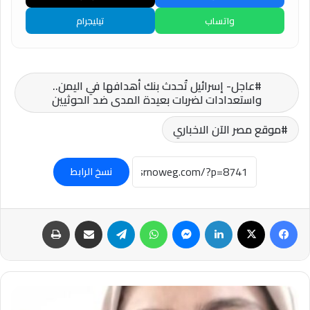
واتساب
تيليجرام
عاجل- إسرائيل تُحدث بنك أهدافها في اليمن..
واستعدادات لضربات بعيدة المدى ضد الحوثيين
موقع مصر الآن الاخباري
نسخ الرابط
فيسبوك
‫X
لينكدإن
ماسنجر
واتساب
تيلقرام
مشاركة عبر البريد
طباعة
النيابة:تجديد
حبس