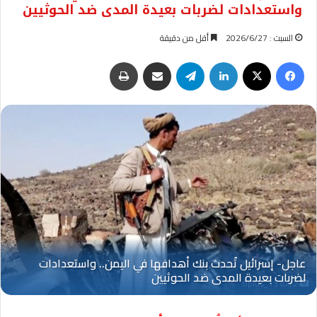
واستعدادات لضربات بعيدة المدى ضد الحوثيين
السبت : 2026/6/27
أقل من دقيقة
فيسبوك
‫X
لينكدإن
تيلقرام
مشاركة عبر البريد
طباعة
Oplus_131072