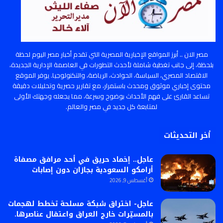
مصر الان .. أبرز المواقع الإخبارية المصرية التي تقدم أخبار مصر اليوم لحظة
بلحظة، إلى جانب تغطية شاملة لأحدث التطورات في العاصمة الإدارية الجديدة،
الاقتصاد المصري، السياسة، الحوادث، الرياضة، والتكنولوجيا. يوفر الموقع
محتوى إخباري موثوق ومحدث باستمرار، مع تقارير حصرية وتحليلات دقيقة
تساعد القارئ على فهم الأحداث بوضوح وسرعة، مما يجعله وجهتك الأولى
لمتابعة كل جديد في مصر والعالم.
أخر التحديثات
عاجل.. إخماد حريق في أحد مرافق مصفاة
أرامكو السعودية بجازان دون إصابات
أغسطس 9, 2026
عاجل- اختراق شبكة مسلحة تخطط لهجمات
بالمسيّرات خارج العراق واعتقال عناصرها.