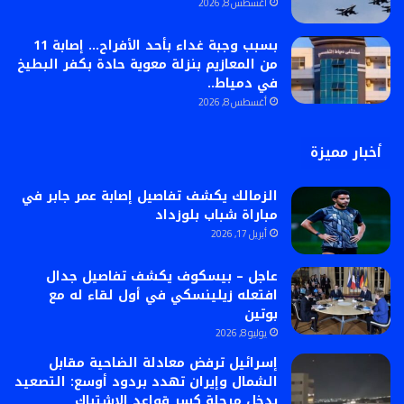
أغسطس 8, 2026
بسبب وجبة غداء بأحد الأفراح… إصابة 11
من المعازيم بنزلة معوية حادة بكفر البطيخ
في دمياط..
أغسطس 8, 2026
أخبار مميزة
الزمالك يكشف تفاصيل إصابة عمر جابر في
مباراة شباب بلوزداد
أبريل 17, 2026
عاجل – بيسكوف يكشف تفاصيل جدال
افتعله زيلينسكي في أول لقاء له مع
بوتين
يوليو 8, 2026
إسرائيل ترفض معادلة الضاحية مقابل
الشمال وإيران تهدد بردود أوسع: التصعيد
يدخل مرحلة كسر قواعد الاشتباك