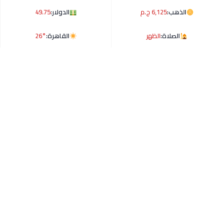
الذهب:
6,125 ج.م
الدولار:
49.75
الصلاة:
الظهر
القاهرة:
26°