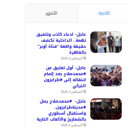
الأخيرة
الأشهر
عاجل- ادعاء كاذب وتلفيق
تهمة.. الداخلية تكشف
حقيقة واقعة “فتاة أوبر”
بالقاهرة
أغسطس 5, 2026
عاجل- أول تعليق من
#محمدصلاح بعد إتمام
انتقاله إلى #طرابزون
التركي
أغسطس 5, 2026
عاجل- #محمدصلاح يصل
#مدينةطرابزون..
واستقبال أسطوري
بالشماريخ والألعاب النارية
أغسطس 5, 2026