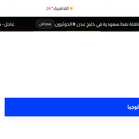
القاهرة:
26°
 عدن #الحوثيون
عاجل- طالبة صاحبة مجموع 4% بالثانوية تفجر مفاجأة بعد التظلم
مصر الآن
لوجيا