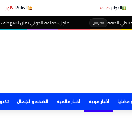
الدولار:
49.75
الصلاة:
الظهر
عاجل- جماعة الحوثي تعلن استهداف ناقلة نفط سعودية في خليج
 قضايا
أخبار عربية
أخبار عالمية
الصحة و الجمال
تكنو