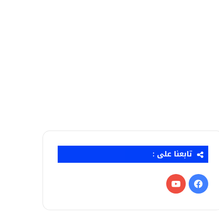
تابعنا على :
فيسبوك
‫YouTube