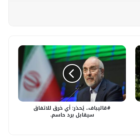
#قاليباف..
يُحذر:
أي
خرق
للاتفاق
سيقابل
برد
حاسم.
#قاليباف.. يُحذر: أي خرق للاتفاق
سيقابل برد حاسم.