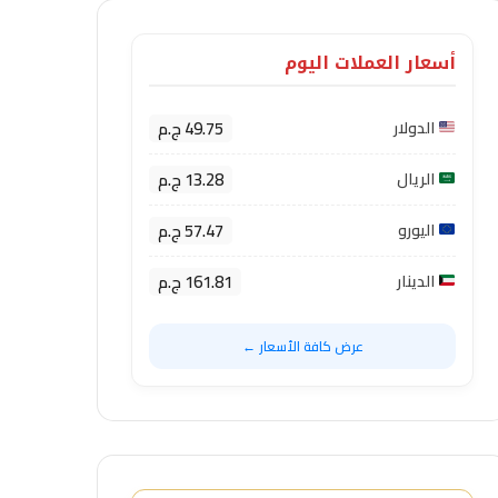
أسعار العملات اليوم
49.75 ج.م
الدولار
13.28 ج.م
الريال
57.47 ج.م
اليورو
161.81 ج.م
الدينار
عرض كافة الأسعار ←