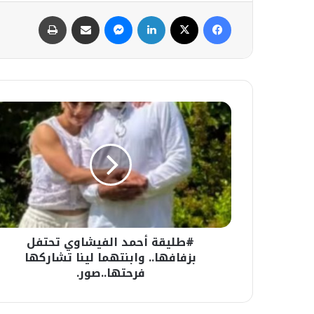
فيسبوك
‫X
لينكدإن
ماسنجر
مشاركة عبر البريد
طباعة
#طليقة
أحمد
الفيشاوي
تحتفل
بزفافها..
وابنتهما
لينا
تشاركها
فرحتها..صور.
#طليقة أحمد الفيشاوي تحتفل
بزفافها.. وابنتهما لينا تشاركها
فرحتها..صور.