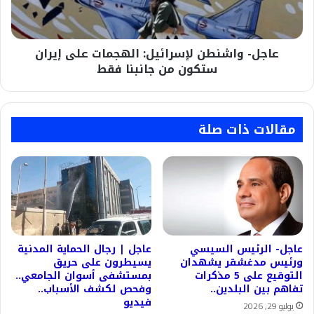
ستكون
من
جانبنا
عاجل- واشنطن لإسرائيل: الهجمات على إيران
فقط
ستكون من جانبنا فقط
مقالات ذات صلة
عاجل- الرئيس السيسي
عاجل | رجال الحماية المدنية
ورئيس مدغشقر يشهدان
يسيطرون على حريق
التوقيع على 5 مذكرات
بمستشفى أسوان الجامعي..
تفاهم بين البلدين..
وفحص لكشف الأسباب..
فيديو
يوليو 29, 2026