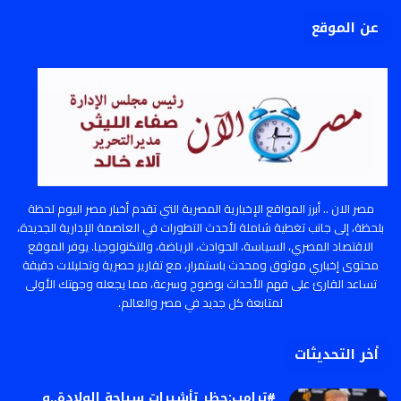
عن الموقع
مصر الان .. أبرز المواقع الإخبارية المصرية التي تقدم أخبار مصر اليوم لحظة
بلحظة، إلى جانب تغطية شاملة لأحدث التطورات في العاصمة الإدارية الجديدة،
الاقتصاد المصري، السياسة، الحوادث، الرياضة، والتكنولوجيا. يوفر الموقع
محتوى إخباري موثوق ومحدث باستمرار، مع تقارير حصرية وتحليلات دقيقة
تساعد القارئ على فهم الأحداث بوضوح وسرعة، مما يجعله وجهتك الأولى
لمتابعة كل جديد في مصر والعالم.
أخر التحديثات
#ترامب:حظر تأشيرات سياحة الولادة..و