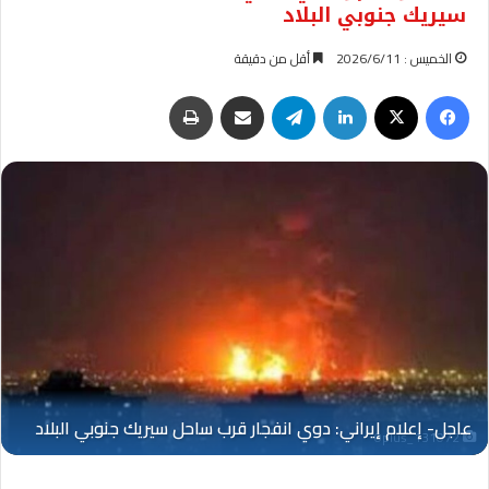
سيريك جنوبي البلاد
الخميس : 2026/6/11
أقل من دقيقة
فيسبوك
‫X
لينكدإن
تيلقرام
مشاركة عبر البريد
طباعة
Oplus_131072