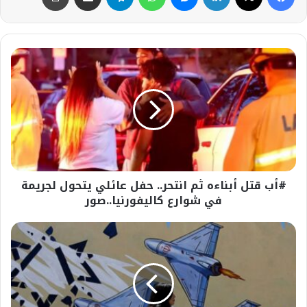
#أب
قتل
أبناءه
ثم
انتحر..
حفل
عائلي
يتحول
لجريمة
#أب قتل أبناءه ثم انتحر.. حفل عائلي يتحول لجريمة
في
شوارع
في شوارع كاليفورنيا..صور
كاليفورنيا..صور
عاجل-
واشنطن
لإسرائيل:
الهجمات
على
إيران