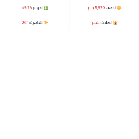
الذهب:
5,970 ج.م
الدولار:
49.75
الصلاة:
الفجر
القاهرة:
26°