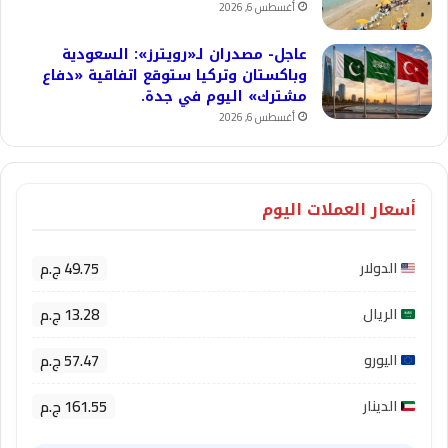
أغسطس 6, 2026
عاجل- مصدران لـ«رويترز»: السعودية
وباكستان وتركيا ستوقع اتفاقية «دفاع
مشترك» اليوم في جدة.
أغسطس 6, 2026
أسعار العملات اليوم
49.75 ج.م
الدولار
13.28 ج.م
الريال
57.47 ج.م
اليورو
161.55 ج.م
الدينار