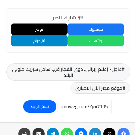
شارك الخبر
فيسبوك
تويتر
واتساب
تيليجرام
عاجل- إعلام إيراني: دوي انفجار قرب ساحل سيريك جنوبي
البلاد
موقع مصر الآن الاخباري
نسخ الرابط
فيسبوك
‫X
لينكدإن
ماسنجر
واتساب
تيلقرام
مشاركة عبر البريد
طباعة