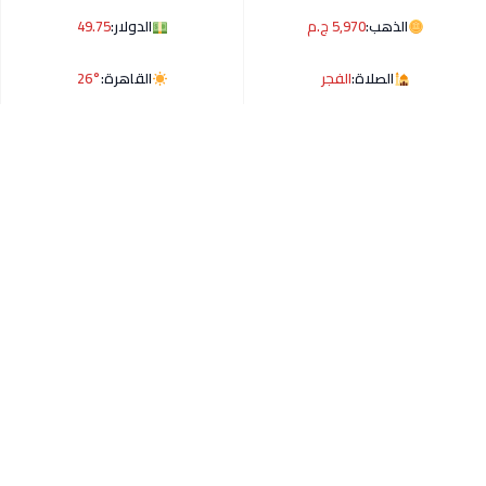
الذهب:
5,970 ج.م
الدولار:
49.75
الصلاة:
الفجر
القاهرة:
26°