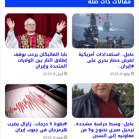
مقالات ذات صلة
عاجل.. استعدادات أمريكية
بابا الفاتيكان يرحب بوقف
لفرض حصار بحري على
إطلاق النار بين الولايات
#إيران..
المتحدة وإيران
يوليو 8, 2026
أبريل 8, 2026
عاجل- وسط حراسة مشددة..
#بقوة 5 درجات.. زلزال يضرب
ترحيل صبري نخنوخ و5 من
هرمزجان فى جنوب إيران
معاونيه إلى السجن
يونيو 8, 2026