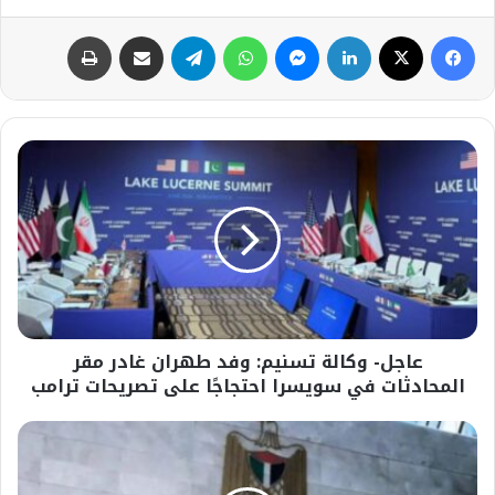
فيسبوك
‫X
لينكدإن
ماسنجر
واتساب
تيلقرام
مشاركة عبر البريد
طباعة
عاجل-
وكالة
تسنيم:
وفد
طهران
غادر
مقر
المحادثات
في
عاجل- وكالة تسنيم: وفد طهران غادر مقر
سويسرا
احتجاجًا
المحادثات في سويسرا احتجاجًا على تصريحات ترامب
على
تصريحات
عاجل-
ترامب
الخارجية
الفلسطينية