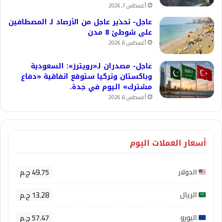
أغسطس 7, 2026
عاجل- تحذير عاجل من الأرصاد لـ المصطافين
على شوطئ 8 مدن
أغسطس 6, 2026
عاجل- مصدران لـ«رويترز»: السعودية
وباكستان وتركيا ستوقع اتفاقية «دفاع
مشترك» اليوم في جدة.
أغسطس 6, 2026
أسعار العملات اليوم
49.75 ج.م
الدولار
13.28 ج.م
الريال
57.47 ج.م
اليورو