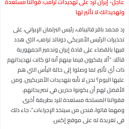
عاجل- إيران ترد على تهديدات ترامب: قواتنا مستعدة
وتهديداتك لا تأثير لها
رد محمد باقر قاليباف، رئيس البرلمان الإيراني، على
تحذيرات الرئيس الأمريكي دونالد ترامب، التي هدد
فيها بالقضاء على قادة إيران وتدمير الجمهورية
قائلا: “ألا يفكرون فيما بينهم أنه لو كانت تهديداتهم
ذات أي تأثير، لما وصلوا إلى حالة اليأس التي هم
عليها اليوم؟ نحن لا نأبه بتهديدات الأمريكيين. ومن
الأفضل لهم أن يكونوا حذرين في تصريحاتهم،
فقواتنا المسلحة مستعدة للرد بطريقة أخرى.
ومهما قالوا، فنحن من سيتخذ الإجراءات.”، جاء ذلك
في تغريدة له على موقع إكس.