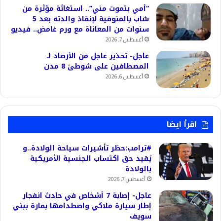
“أمي بتموت مني”.. استغاثة مؤثرة من
شاب بالمنوفية لإنقاذ والدته بعد 5
سنوات من المعاناة مع ورم غامض.. فيديو
أغسطس 7, 2026
عاجل- تحذير عاجل من الأرصاد لـ
المصطافين على شوطئ 8 مدن
أغسطس 6, 2026
اقرأ ايضا
#ترامب:حظر تأشيرات سياحة الولادة..و
يُقيد حق اكتساب الجنسية الأمريكية
بالولادة
أغسطس 7, 2026
عاجل- إصابة 7 أشخاص في حادث انفجار
إطار سيارة ملاكي واصطدامها بمارة ببني
سويف