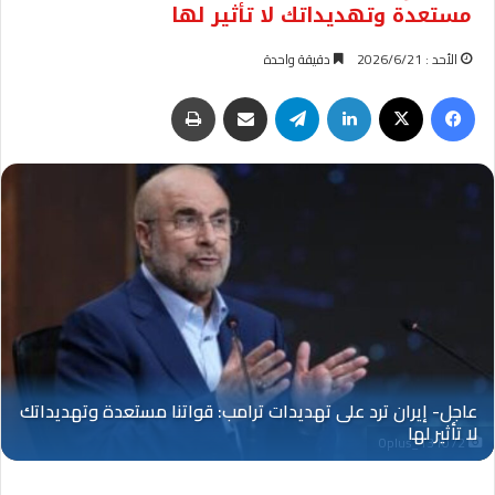
مستعدة وتهديداتك لا تأثير لها
الأحد : 2026/6/21
دقيقة واحدة
فيسبوك
‫X
لينكدإن
تيلقرام
مشاركة عبر البريد
طباعة
Oplus_131072