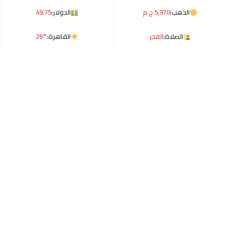
الذهب:
5,970 ج.م
الدولار:
49.75
الصلاة:
الفجر
القاهرة:
26°