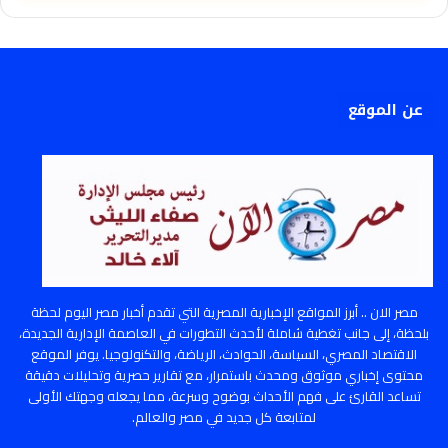
عن الموقع
مصر الان .. أبرز المواقع الإخبارية المصرية التي تقدم أخبار مصر اليوم لحظة
بلحظة، إلى جانب تغطية شاملة لأحدث التطورات في العاصمة الإدارية الجديدة،
الاقتصاد المصري، السياسة، الحوادث، الرياضة، والتكنولوجيا. يوفر الموقع
محتوى إخباري موثوق ومحدث باستمرار، مع تقارير حصرية وتحليلات دقيقة
تساعد القارئ على فهم الأحداث بوضوح وسرعة، مما يجعله وجهتك الأولى
لمتابعة كل جديد في مصر والعالم.