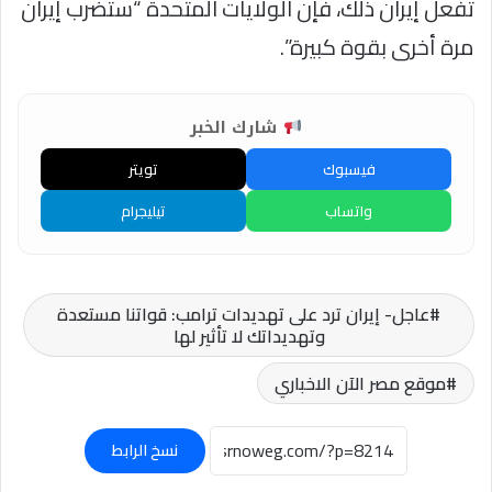
تفعل إيران ذلك، فإن الولايات المتحدة “ستضرب إيران
مرة أخرى بقوة كبيرة”.
شارك الخبر
فيسبوك
تويتر
واتساب
تيليجرام
عاجل- إيران ترد على تهديدات ترامب: قواتنا مستعدة
وتهديداتك لا تأثير لها
موقع مصر الآن الاخباري
نسخ الرابط