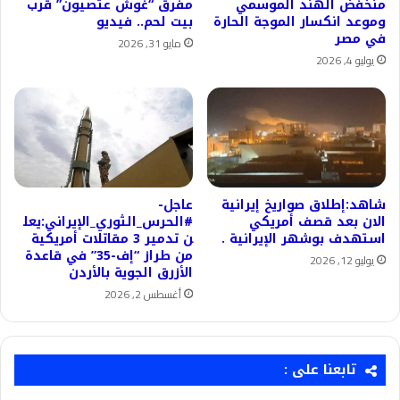
منخفض الهند الموسمي
مفرق “غوش عتصيون” قرب
وموعد انكسار الموجة الحارة
بيت لحم.. فيديو
في مصر
مايو 31, 2026
يوليو 4, 2026
شاهد:إطلاق صواريخ إيرانية
عاجل-
الان بعد قصف أمريكي
#الحرس_الثوري_الإيراني:يعل
استهدف بوشهر الإيرانية .
ن تدمير 3 مقاتلات أمريكية
من طراز “إف-35” في قاعدة
يوليو 12, 2026
الأزرق الجوية بالأردن
أغسطس 2, 2026
تابعنا على :