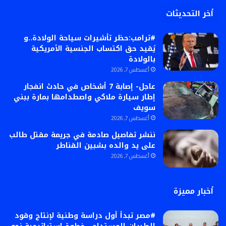
أخر التحديثات
#ترامب:حظر تأشيرات سياحة الولادة..و
يُقيد حق اكتساب الجنسية الأمريكية
بالولادة
أغسطس 7, 2026
عاجل- إصابة 7 أشخاص في حادث انفجار
إطار سيارة ملاكي واصطدامها بمارة ببني
سويف
أغسطس 7, 2026
ننشر تفاصيل صادمة في جريمة مقتل طالب
على يد والده بشبين القناطر
أغسطس 7, 2026
أخبار مميزة
#مصر تبدأ أول دراسة وطنية لإنتاج وقود